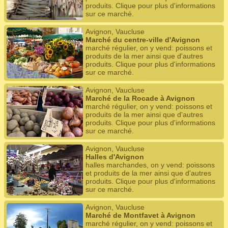
produits. Clique pour plus d'informations
sur ce marché.
Avignon, Vaucluse
Marché du centre-ville d'Avignon
marché régulier, on y vend: poissons et
produits de la mer ainsi que d'autres
produits. Clique pour plus d'informations
sur ce marché.
Avignon, Vaucluse
Marché de la Rocade à Avignon
marché régulier, on y vend: poissons et
produits de la mer ainsi que d'autres
produits. Clique pour plus d'informations
sur ce marché.
Avignon, Vaucluse
Halles d'Avignon
halles marchandes, on y vend: poissons
et produits de la mer ainsi que d'autres
produits. Clique pour plus d'informations
sur ce marché.
Avignon, Vaucluse
Marché de Montfavet à Avignon
marché régulier, on y vend: poissons et