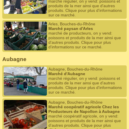
marché régulier, on y vend: poissons et
produits de la mer ainsi que d'autres
produits. Clique pour plus d'informations
sur ce marché.
Arles, Bouches-du-Rhône
Marché paysan d'Arles
marché de producteurs, on y vend:
poissons et produits de la mer ainsi que
d'autres produits. Clique pour plus
d'informations sur ce marché.
Aubagne
Aubagne, Bouches-du-Rhône
Marché d'Aubagne
marché régulier, on y vend: poissons et
produits de la mer ainsi que d'autres
produits. Clique pour plus d'informations
sur ce marché.
Aubagne, Bouches-du-Rhône
Marché coopératif agricole Chez les
Producteurs de Napollon à Aubagne
marché coopératif agricole, on y vend:
poissons et produits de la mer ainsi que
d'autres produits. Clique pour plus