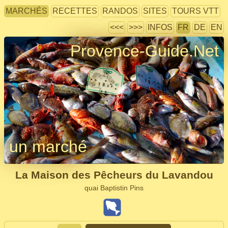
MARCHÉS
RECETTES
RANDOS
SITES
TOURS VTT
<<<
>>>
INFOS
FR
DE
EN
Provence-Guide.Net
un marché
La Maison des Pêcheurs du Lavandou
quai Baptistin Pins