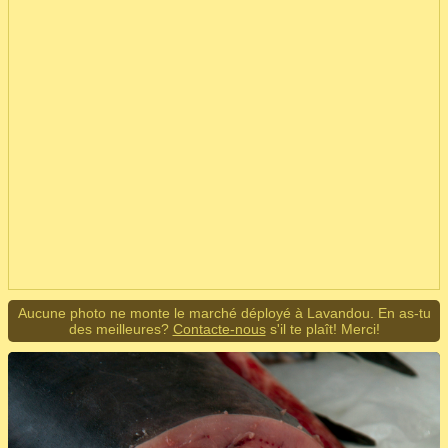
Aucune photo ne monte le marché déployé à Lavandou. En as-tu
des meilleures?
Contacte-nous
s'il te plaît! Merci!