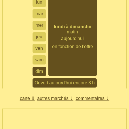
lun
mar
mer
lundi à dimanche
matin
jeu
aujourd'hui
en fonction de l'offre
ven
sam
dim
Ouvert aujourd'hui encore 3 h
carte ⇓
autres marchés ⇓
commentaires ⇓