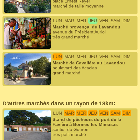
place Ernest Reyer
marché de taille moyenne
LUN
MAR
MER
JEU
VEN
SAM
DIM
Marché provençal du Lavandou
avenue du Président Auriol
très grand marché
LUN
MAR
MER
JEU
VEN
SAM
DIM
Marché de Cavalière au Lavandou
boulevard des Acacias
grand marché
D'autres marchés dans un rayon de 18km:
LUN
MAR
MER
JEU
VEN
SAM
DIM
Stand de pêcheurs du port de la
Favière à Bormes-les-Mimosas
sentier du Gouron
très petit marché