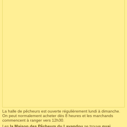
La halle de pêcheurs est ouverte régulièrement lundi à dimanche.
On peut normalement acheter dès 8 heures et les marchands
commencent à ranger vers 12h30.
Les
la Maison des Pêcheurs du Lavandou
se trouve
quai