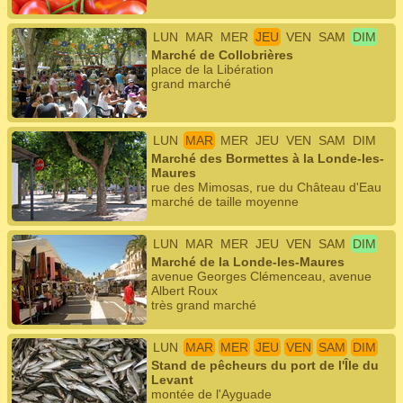
LUN
MAR
MER
JEU
VEN
SAM
DIM
Marché de Collobrières
place de la Libération
grand marché
LUN
MAR
MER
JEU
VEN
SAM
DIM
Marché des Bormettes à la Londe-les-
Maures
rue des Mimosas, rue du Château d'Eau
marché de taille moyenne
LUN
MAR
MER
JEU
VEN
SAM
DIM
Marché de la Londe-les-Maures
avenue Georges Clémenceau, avenue
Albert Roux
très grand marché
LUN
MAR
MER
JEU
VEN
SAM
DIM
Stand de pêcheurs du port de l'Île du
Levant
montée de l'Ayguade