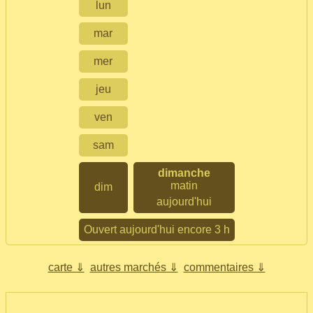
lun
mar
mer
jeu
ven
sam
dimanche
matin
dim
aujourd'hui
Ouvert aujourd'hui encore 3 h
carte ⇓
autres marchés ⇓
commentaires ⇓