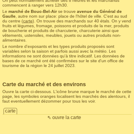
On peut normalement acheter dès 8 heures et les marchands
commencent à ranger vers 12h30.
Le
marché de Bouc-Bel-Air
se trouve
avenue du Général de
Gaulle
, autre nom sur place: place de l'hôtel de ville. C'est au sud
du centre (
carte
). On trouve des marchands sur 40 étals. On y vend
fruits et légumes, fromage, poissons et produits de la mer, produits
de boucherie et produits de charcuterie, charcuterie ainsi que
vêtements, ustensiles, meubles, jouets ou autres produits non-
alimentaires.
Le nombre d'exposants et les types produits proposés sont
variables selon la saison et parfois aussi avec la météo. Les
informations ne sont données qu'à titre indicatif. Les données de
bases de ce marché ont été confirmées sur le site d'un office de
tourisme de la région le 24 juillet 2023.
Carte du marché et des environs
Ouvre la carte ci-dessous. L'icône brune marque le marché de cette
page, les symboles oranges localisent les marchés des alentours, il
faut eventuellement dézommer pour tous les voir.
carte
⇖ ouvre la carte