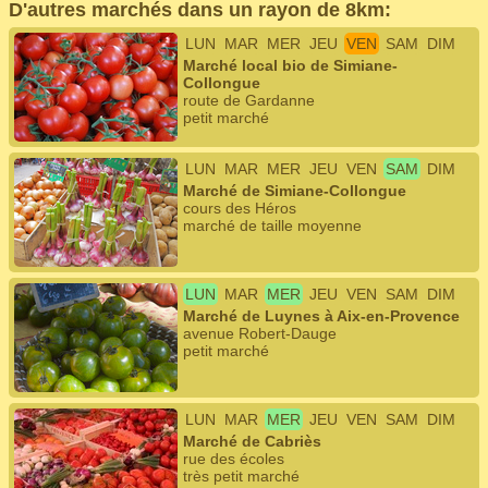
D'autres marchés dans un rayon de 8km:
LUN
MAR
MER
JEU
VEN
SAM
DIM
Marché local bio de Simiane-
Collongue
route de Gardanne
petit marché
LUN
MAR
MER
JEU
VEN
SAM
DIM
Marché de Simiane-Collongue
cours des Héros
marché de taille moyenne
LUN
MAR
MER
JEU
VEN
SAM
DIM
Marché de Luynes à Aix-en-Provence
avenue Robert-Dauge
petit marché
LUN
MAR
MER
JEU
VEN
SAM
DIM
Marché de Cabriès
rue des écoles
très petit marché