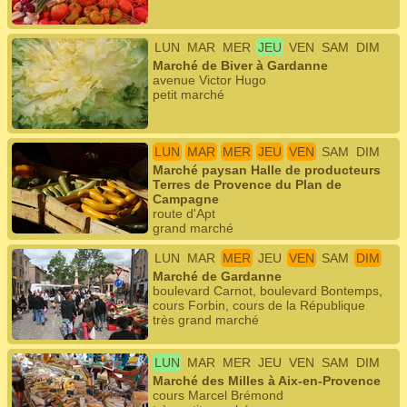
LUN
MAR
MER
JEU
VEN
SAM
DIM
Marché de Biver à Gardanne
avenue Victor Hugo
petit marché
LUN
MAR
MER
JEU
VEN
SAM
DIM
Marché paysan Halle de producteurs
Terres de Provence du Plan de
Campagne
route d'Apt
grand marché
LUN
MAR
MER
JEU
VEN
SAM
DIM
Marché de Gardanne
boulevard Carnot, boulevard Bontemps,
cours Forbin, cours de la République
très grand marché
LUN
MAR
MER
JEU
VEN
SAM
DIM
Marché des Milles à Aix-en-Provence
cours Marcel Brémond