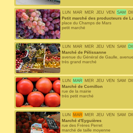
LUN
MAR
MER
JEU
VEN
SAM
D
Petit marché des producteurs de 
place du Champs de Mars
petit marché
LUN
MAR
MER
JEU
VEN
SAM
D
Marché de Pélissanne
avenue du Général de Gaulle, avenue
très grand marché
LUN
MAR
MER
JEU
VEN
SAM
D
Marché de Cornillon
rue de la mairie
très petit marché
LUN
MAR
MER
JEU
VEN
SAM
D
Marché d'Eyguières
rue des Frères Perret
marché de taille moyenne