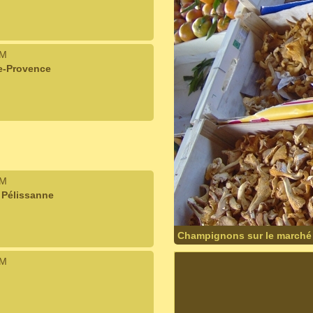
IM
e-Provence
IM
 Pélissanne
Champignons sur le marché
IM