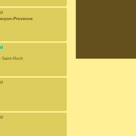
IM
Lançon-Provence
IM
 Saint-Roch
IM
IM