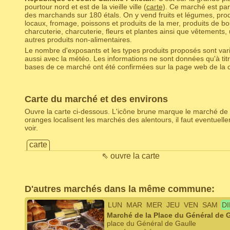
pourtour nord et est de la vieille ville (
carte
). Ce marché est par
des marchands sur 180 étals. On y vend fruits et légumes, prod
locaux, fromage, poissons et produits de la mer, produits de bo
charcuterie, charcuterie, fleurs et plantes ainsi que vêtements,
autres produits non-alimentaires.
Le nombre d'exposants et les types produits proposés sont varia
aussi avec la météo. Les informations ne sont données qu'à titr
bases de ce marché ont été confirmées sur la page web de la c
Carte du marché et des environs
Ouvre la carte ci-dessous. L'icône brune marque le marché de 
oranges localisent les marchés des alentours, il faut eventuel
voir.
carte
⇖ ouvre la carte
D'autres marchés dans la même commune:
LUN
MAR
MER
JEU
VEN
SAM
D
Marché de la Place du Général de 
place du Général de Gaulle