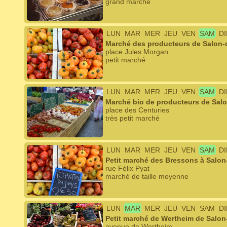
grand marché
LUN
MAR
MER
JEU
VEN
SAM
D
Marché des producteurs de Salon-
place Jules Morgan
petit marché
LUN
MAR
MER
JEU
VEN
SAM
D
Marché bio de producteurs de Sal
place des Centuries
très petit marché
LUN
MAR
MER
JEU
VEN
SAM
D
Petit marché des Bressons à Salo
rue Félix Pyat
marché de taille moyenne
LUN
MAR
MER
JEU
VEN
SAM
D
Petit marché de Wertheim de Salo
avenue de Wertheim