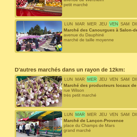
petit marché
LUN
MAR
MER
JEU
VEN
SAM
D
Marché des Canourgues à Salon-d
avenue du Dauphiné
marché de taille moyenne
D'autres marchés dans un rayon de 12km:
LUN
MAR
MER
JEU
VEN
SAM
D
Marché des producteurs locaux de
rue Wilson
très petit marché
LUN
MAR
MER
JEU
VEN
SAM
D
Marché de Lançon-Provence
place du Champs de Mars
grand marché