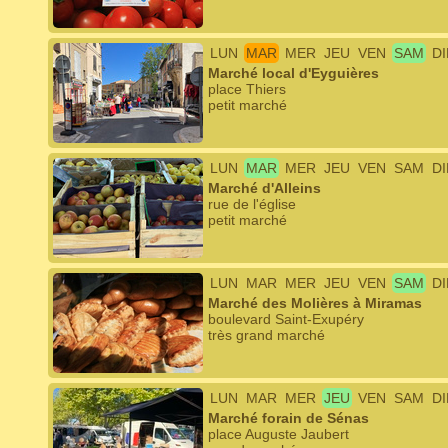
LUN
MAR
MER
JEU
VEN
SAM
D
Marché local d'Eyguières
place Thiers
petit marché
LUN
MAR
MER
JEU
VEN
SAM
D
Marché d'Alleins
rue de l'église
petit marché
LUN
MAR
MER
JEU
VEN
SAM
D
Marché des Molières à Miramas
boulevard Saint-Exupéry
très grand marché
LUN
MAR
MER
JEU
VEN
SAM
D
Marché forain de Sénas
place Auguste Jaubert