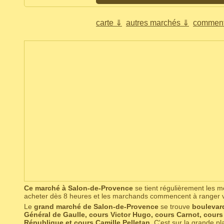
carte ⇓
autres marchés ⇓
comment
Ce marché à Salon-de-Provence
se tient régulièrement les 
acheter dès 8 heures et les marchands commencent à ranger 
Le
grand marché de Salon-de-Provence
se trouve
boulevar
Général de Gaulle, cours Victor Hugo, cours Carnot, cours
République et cours Camille Pelletan
. C'est sur la grande pl