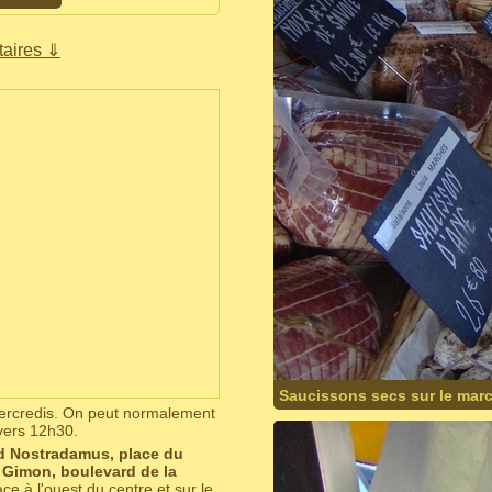
aires ⇓
Saucissons secs sur le mar
mercredis. On peut normalement
vers 12h30.
d Nostradamus, place du
 Gimon, boulevard de la
ace à l'ouest du centre et sur le