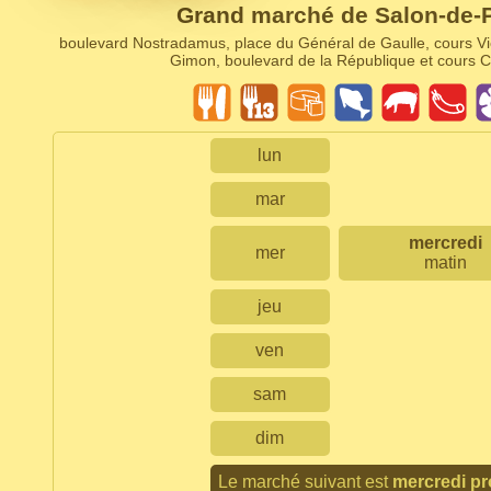
Grand marché de Salon-de-
boulevard Nostradamus, place du Général de Gaulle, cours Vi
Gimon, boulevard de la République et cours C
lun
mar
mercredi
mer
matin
jeu
ven
sam
dim
Le marché suivant est
mercredi pr