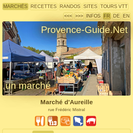
MARCHÉS
RECETTES
RANDOS
SITES
TOURS VTT
<<<
>>>
INFOS
FR
DE
EN
Provence-Guide.Net
un marché
Marché d'Aureille
rue Frédéric Mistral