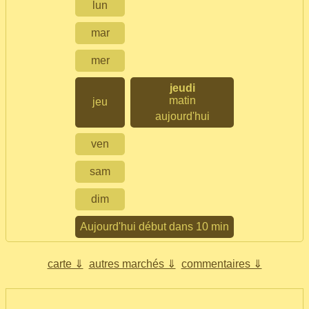
lun
mar
mer
jeudi
matin
jeu
aujourd'hui
ven
sam
dim
Aujourd'hui début dans 10 min
carte ⇓
autres marchés ⇓
commentaires ⇓