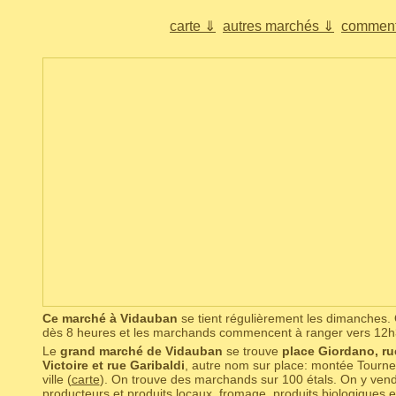
carte ⇓
autres marchés ⇓
comment
Ce marché à Vidauban
se tient régulièrement les dimanches
dès 8 heures et les marchands commencent à ranger vers 12h
Le
grand marché de Vidauban
se trouve
place Giordano, ru
Victoire et rue Garibaldi
, autre nom sur place: montée Tournel
ville (
carte
). On trouve des marchands sur 100 étals. On y vend 
producteurs et produits locaux, fromage, produits biologiques et