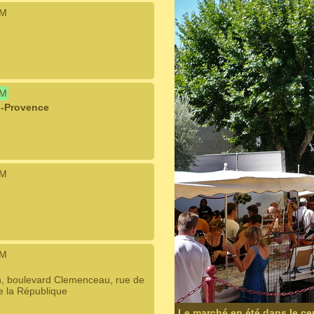
IM
IM
n-Provence
IM
IM
n, boulevard Clemenceau, rue de
de la République
Le marché en été dans le ce