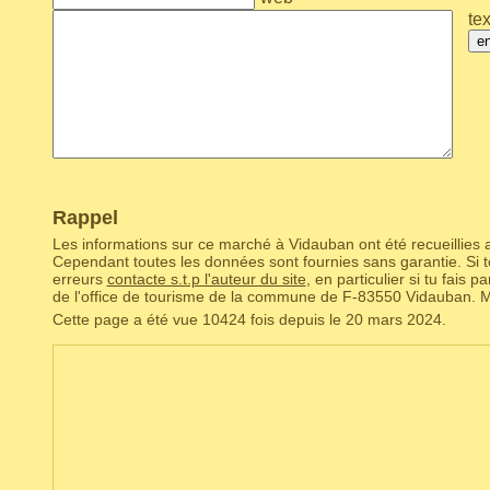
tex
e
Rappel
Les informations sur ce marché à Vidauban ont été recueillies a
Cependant toutes les données sont fournies sans garantie. Si to
erreurs
contacte s.t.p l'auteur du site
, en particulier si tu fais 
de l'office de tourisme de la commune de F‑83550 Vidauban. M
Cette page a été vue 10424 fois depuis le 20 mars 2024.