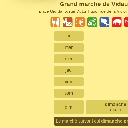
Grand marché de Vida
place Giordano, rue Victor Hugo, rue de la Victoir
lun
mar
mer
jeu
ven
sam
dimanche
dim
matin
Le marché suivant est
dimanche p