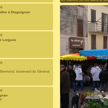
IM
alles à Draguignan
IM
e Lorgues
IM
h Bremond, boulevard du Général
IM
ignan
ar