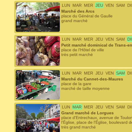
LUN
MAR
MER
JEU
VEN
SAM
D
Marché des Arcs
place du Général de Gaulle
grand marché
LUN
MAR
MER
JEU
VEN
SAM
D
Petit marché dominical de Trans-e
place de l'Hôtel de ville
très petit marché
LUN
MAR
MER
JEU
VEN
SAM
D
Marché du Cannet-des-Maures
place de la gare
marché de taille moyenne
LUN
MAR
MER
JEU
VEN
SAM
D
Grand marché de Lorgues
place d'Entrechaux, avenue de Toulo
l'Èglise, place de l'Église, boulevard 
très grand marché