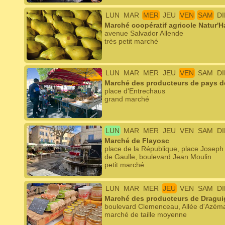
LUN
MAR
MER
JEU
VEN
SAM
D
Marché coopératif agricole Natur'H
avenue Salvador Allende
très petit marché
LUN
MAR
MER
JEU
VEN
SAM
D
Marché des producteurs de pays d
place d'Entrechaus
grand marché
LUN
MAR
MER
JEU
VEN
SAM
D
Marché de Flayosc
place de la République, place Josep
de Gaulle, boulevard Jean Moulin
petit marché
LUN
MAR
MER
JEU
VEN
SAM
D
Marché des producteurs de Dragu
boulevard Clemenceau, Allée d'Azém
marché de taille moyenne