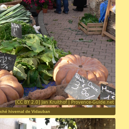
rché hivernal de Vidauban