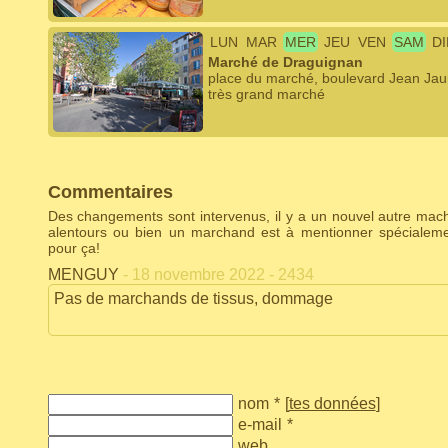
LUN
MAR
MER
JEU
VEN
SAM
D
Marché de Draguignan
place du marché, boulevard Jean Jau
très grand marché
Commentaires
Des changements sont intervenus, il y a un nouvel autre ma
alentours ou bien un marchand est à mentionner spécialem
pour ça!
MENGUY
- 18 novembre 2022 - 2434
Pas de marchands de tissus, dommage
nom
*
[
tes données
]
e-mail
*
web