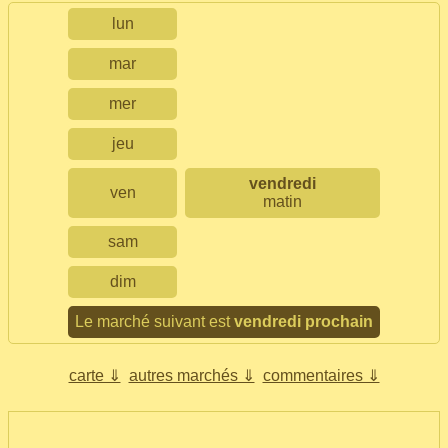
lun
mar
mer
jeu
vendredi
ven
matin
sam
dim
Le marché suivant est
vendredi prochain
carte ⇓
autres marchés ⇓
commentaires ⇓