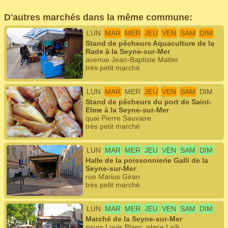
D'autres marchés dans la même commune:
LUN
MAR
MER
JEU
VEN
SAM
DIM
Stand de pêcheurs Aquaculture de la
Rade à la Seyne-sur-Mer
avenue Jean-Baptiste Mattei
très petit marché
LUN
MAR
MER
JEU
VEN
SAM
DIM
Stand de pêcheurs du port de Saint-
Elme à la Seyne-sur-Mer
quai Pierre Sauvaire
très petit marché
LUN
MAR
MER
JEU
VEN
SAM
DIM
Halle de la poissonnierie Galli de la
Seyne-sur-Mer
rue Marius Giran
très petit marché
LUN
MAR
MER
JEU
VEN
SAM
DIM
Marché de la Seyne-sur-Mer
cours Louis Blanc, place Laïk