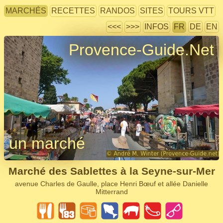
MARCHÉS
RECETTES
RANDOS
SITES
TOURS VTT
<<<
>>>
INFOS
FR
DE
EN
Provence-Guide.Net
un marché
Marché des Sablettes à la Seyne-sur-Mer
avenue Charles de Gaulle, place Henri Bœuf et allée Danielle
Mitterrand