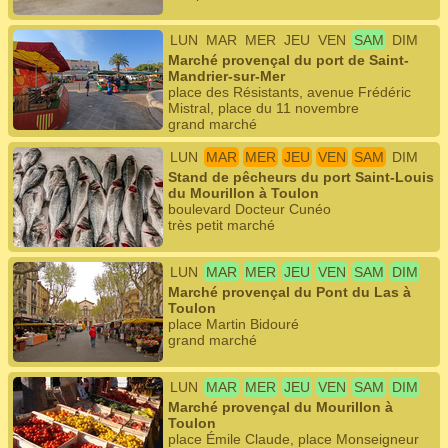
LUN
MAR
MER
JEU
VEN
SAM
DIM
Marché provençal du port de Saint-
Mandrier-sur-Mer
place des Résistants, avenue Frédéric
Mistral, place du 11 novembre
grand marché
LUN
MAR
MER
JEU
VEN
SAM
DIM
Stand de pêcheurs du port Saint-Louis
du Mourillon à Toulon
boulevard Docteur Cunéo
très petit marché
LUN
MAR
MER
JEU
VEN
SAM
DIM
Marché provençal du Pont du Las à
Toulon
place Martin Bidouré
grand marché
LUN
MAR
MER
JEU
VEN
SAM
DIM
Marché provençal du Mourillon à
Toulon
place Émile Claude, place Monseigneur