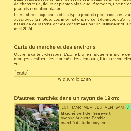
de charcuterie, fleurs et plantes ainsi que vêtements, ustensile
produits non-alimentaires.
Le nombre d'exposants et les types produits proposés sont varia
aussi avec la météo. Les informations ne sont données qu'à titr
bases de ce marché ont été confirmées par un utilisateur du s
avril 2024.
Carte du marché et des environs
Ouvre la carte ci-dessous. L'icône brune marque le marché de 
oranges localisent les marchés des alentours, il faut eventuel
voir.
carte
⇖ ouvre la carte
D'autres marchés dans un rayon de 13km:
LUN
MAR
MER
JEU
VEN
SAM
D
Marché vert de Pierrevert
avenue Auguste Bastide
marché de taille moyenne