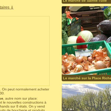
Le marché de Sainte-Tulle
aires ⇓
Le marché sur la Place Rich
is. On peut normalement acheter
30.
ue
, autre nom sur place:
t le nouvelles constructions à
hands sur 8 étals. On y vend
uits de boucherie et produits