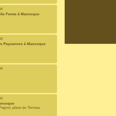
IM
Belle Ferme à Manosque
IM
urs Paysannes à Manosque
IM
IM
anosque
l Pagnol, place du Terreau