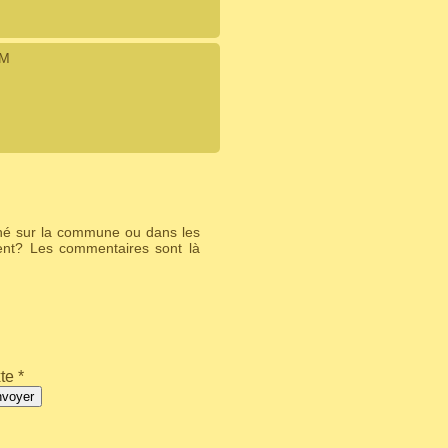
IM
ché sur la commune ou dans les
ent? Les commentaires sont là
te *
nvoyer