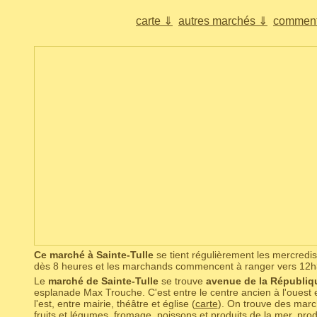
carte ⇓
autres marchés ⇓
comment
Ce marché à Sainte-Tulle
se tient régulièrement les mercred
dès 8 heures et les marchands commencent à ranger vers 12h
Le
marché de Sainte-Tulle
se trouve
avenue de la Républiq
esplanade Max Trouche. C'est entre le centre ancien à l'ouest e
l'est, entre mairie, théâtre et église (
carte
). On trouve des marc
fruits et légumes, fromage, poissons et produits de la mer, prod