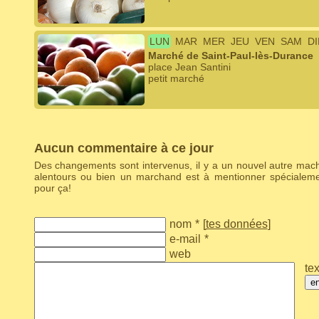
LUN
MAR
MER
JEU
VEN
SAM
D
Marché de Saint-Paul-lès-Durance
place Jean Santini
petit marché
Aucun commentaire à ce jour
Des changements sont intervenus, il y a un nouvel autre ma
alentours ou bien un marchand est à mentionner spécialem
pour ça!
nom
*
[
tes données
]
e-mail
*
web
tex
e