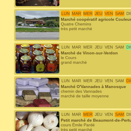
LUN
MAR
MER
JEU
VEN
SAM
D
Marché coopératif agricole Couleu
Quatre Chemins
très petit marché
LUN
MAR
MER
JEU
VEN
SAM
D
Marché de Vinon-sur-Verdon
le Cours
grand marché
LUN
MAR
MER
JEU
VEN
SAM
D
Marché O'Vannades à Manosque
chemin des Vannades
marché de taille moyenne
LUN
MAR
MER
JEU
VEN
SAM
D
Petit marché de Beaumont-de-Pertu
cours Émile Pardé
très petit marché