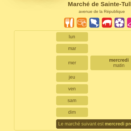
Marché de Sainte-Tul
avenue de la République
lun
mar
mercredi
mer
matin
jeu
ven
sam
dim
Le marché suivant est
mercredi pr