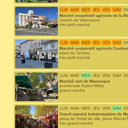
LUN
MAR
MER
JEU
VEN
SAM
D
Marché coopératif agricole de la 
chemin de Valveranne
très petit marché
LUN
MAR
MER
JEU
VEN
SAM
D
Marché coopératif agricole Coule
place du Terreau
très petit marché
LUN
MAR
MER
JEU
VEN
SAM
D
Marché vert de Manosque
promenade Aubert Millot
grand marché
LUN
MAR
MER
JEU
VEN
SAM
D
Grand marché hebdomadaire de M
place de l'hôtel de ville, place Marce
très grand marché