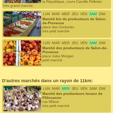
la République, cours Camille Pelletan
très grand marché
LUN
MAR
MER
JEU
VEN
SAM
DIM
Marché bio de producteurs de Salon-
de-Provence
place des Centuries
très petit marché
LUN
MAR
MER
JEU
VEN
SAM
DIM
Marché des producteurs de Salon-de-
Provence
place Jules Morgan
petit marché
D'autres marchés dans un rayon de 11km:
LUN
MAR
MER
JEU
VEN
SAM
DIM
Marché des producteurs locaux de
Pélissanne
rue Wilson
très petit marché