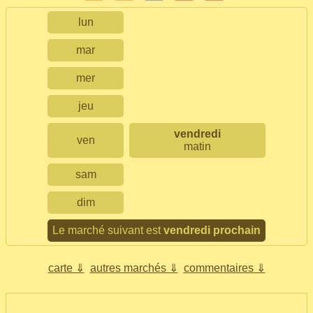
lun
mar
mer
jeu
vendredi
ven
matin
sam
dim
Le marché suivant est
vendredi prochain
carte ⇓
autres marchés ⇓
commentaires ⇓