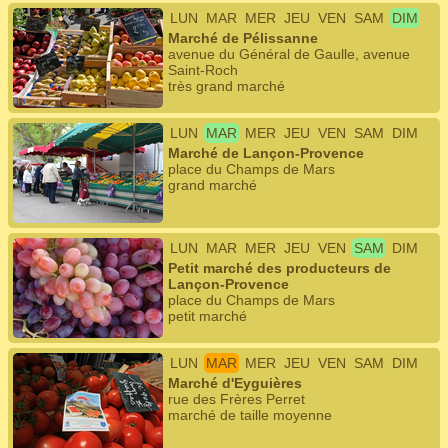
LUN
MAR
MER
JEU
VEN
SAM
DIM
Marché de Pélissanne
avenue du Général de Gaulle, avenue
Saint-Roch
très grand marché
LUN
MAR
MER
JEU
VEN
SAM
DIM
Marché de Lançon-Provence
place du Champs de Mars
grand marché
LUN
MAR
MER
JEU
VEN
SAM
DIM
Petit marché des producteurs de
Lançon-Provence
place du Champs de Mars
petit marché
LUN
MAR
MER
JEU
VEN
SAM
DIM
Marché d'Eyguières
rue des Frères Perret
marché de taille moyenne