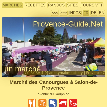
MARCHÉS
RECETTES
RANDOS
SITES
TOURS VTT
<<<
>>>
INFOS
FR
DE
EN
Provence-Guide.Net
un marché
Marché des Canourgues à Salon-de-
Provence
avenue du Dauphiné