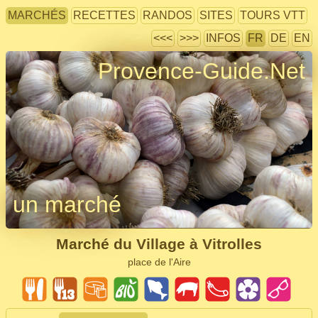
MARCHÉS
RECETTES
RANDOS
SITES
TOURS VTT
<<<
>>>
INFOS
FR
DE
EN
Provence-Guide.Net
un marché
Marché du Village à Vitrolles
place de l'Aire