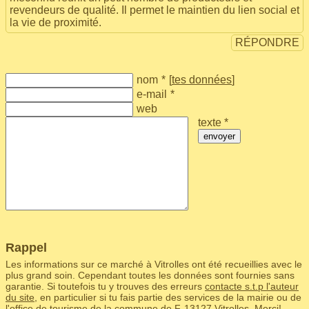
revendeurs de qualité. Il permet le maintien du lien social et
la vie de proximité.
RÉPONDRE
nom
*
[
tes données
]
e-mail
*
web
texte *
envoyer
Rappel
Les informations sur ce marché à Vitrolles ont été recueillies avec le
plus grand soin. Cependant toutes les données sont fournies sans
garantie. Si toutefois tu y trouves des erreurs
contacte s.t.p l'auteur
du site
, en particulier si tu fais partie des services de la mairie ou de
l'office de tourisme de la commune de F‑13127 Vitrolles. Merci!