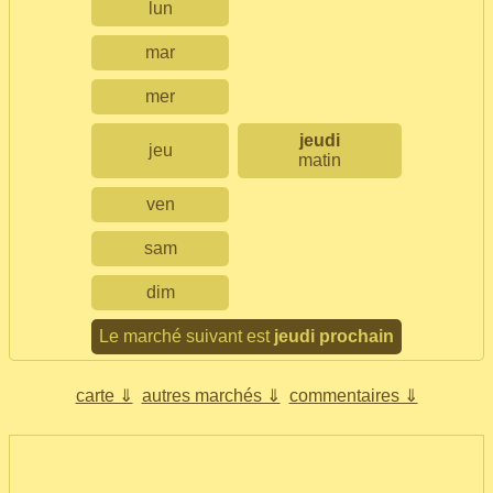
lun
mar
mer
jeudi
jeu
matin
ven
sam
dim
Le marché suivant est
jeudi prochain
carte ⇓
autres marchés ⇓
commentaires ⇓