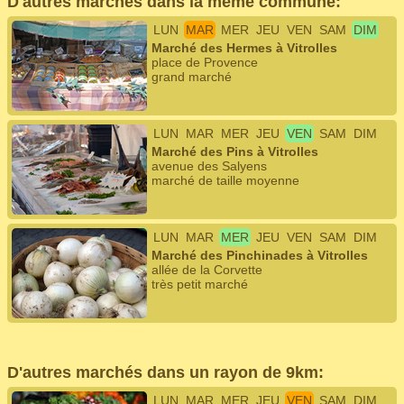
D'autres marchés dans la même commune:
LUN
MAR
MER
JEU
VEN
SAM
DIM
Marché des Hermes à Vitrolles
place de Provence
grand marché
LUN
MAR
MER
JEU
VEN
SAM
DIM
Marché des Pins à Vitrolles
avenue des Salyens
marché de taille moyenne
LUN
MAR
MER
JEU
VEN
SAM
DIM
Marché des Pinchinades à Vitrolles
allée de la Corvette
très petit marché
D'autres marchés dans un rayon de 9km:
LUN
MAR
MER
JEU
VEN
SAM
DIM