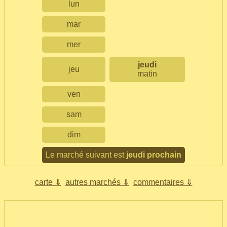
lun
mar
mer
jeudi
jeu
matin
ven
sam
dim
Le marché suivant est
jeudi prochain
carte ⇓
autres marchés ⇓
commentaires ⇓