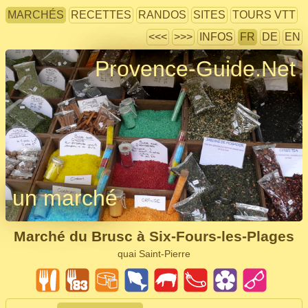
MARCHÉS
RECETTES
RANDOS
SITES
TOURS VTT
<<<
>>>
INFOS
FR
DE
EN
Provence-Guide.Net
un marché
Marché du Brusc à Six-Fours-les-Plages
quai Saint-Pierre