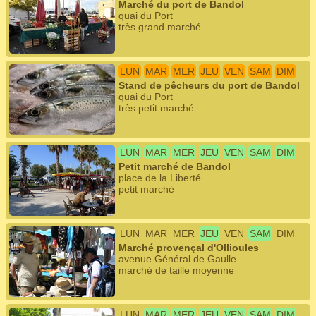
Marché du port de Bandol
quai du Port
très grand marché
LUN
MAR
MER
JEU
VEN
SAM
DIM
Stand de pêcheurs du port de Bandol
quai du Port
très petit marché
LUN
MAR
MER
JEU
VEN
SAM
DIM
Petit marché de Bandol
place de la Liberté
petit marché
LUN
MAR
MER
JEU
VEN
SAM
DIM
Marché provençal d'Ollioules
avenue Général de Gaulle
marché de taille moyenne
LUN
MAR
MER
JEU
VEN
SAM
DIM