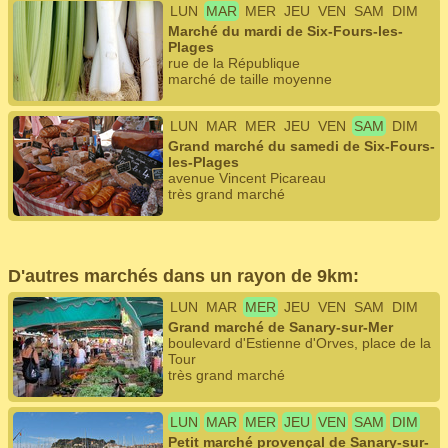
LUN
MAR
MER
JEU
VEN
SAM
DIM
Marché du mardi de Six-Fours-les-
Plages
rue de la République
marché de taille moyenne
LUN
MAR
MER
JEU
VEN
SAM
DIM
Grand marché du samedi de Six-Fours-
les-Plages
avenue Vincent Picareau
très grand marché
D'autres marchés dans un rayon de 9km:
LUN
MAR
MER
JEU
VEN
SAM
DIM
Grand marché de Sanary-sur-Mer
boulevard d'Estienne d'Orves, place de la
Tour
très grand marché
LUN
MAR
MER
JEU
VEN
SAM
DIM
Petit marché provençal de Sanary-sur-