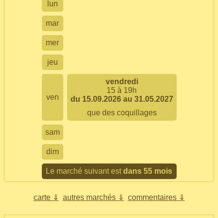
lun
mar
mer
jeu
vendredi
15 à 19h
ven
du 15.09.2026 au 31.05.2027
que des coquillages
sam
dim
Le marché suivant est
dans 55 mois
carte ⇓
autres marchés ⇓
commentaires ⇓