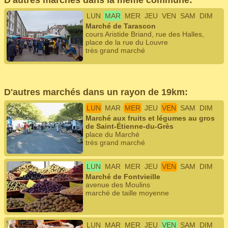
D'autres marchés dans la même commune:
LUN
MAR
MER
JEU
VEN
SAM
DIM
Marché de Tarascon
cours Aristide Briand, rue des Halles,
place de la rue du Louvre
très grand marché
D'autres marchés dans un rayon de 19km:
LUN
MAR
MER
JEU
VEN
SAM
DIM
Marché aux fruits et légumes au gros
de Saint-Étienne-du-Grès
place du Marché
très grand marché
LUN
MAR
MER
JEU
VEN
SAM
DIM
Marché de Fontvieille
avenue des Moulins
marché de taille moyenne
LUN
MAR
MER
JEU
VEN
SAM
DIM