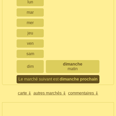
lun
mar
mer
jeu
ven
sam
dimanche
dim
matin
Le marché suivant est
dimanche prochain
carte ⇓
autres marchés ⇓
commentaires ⇓