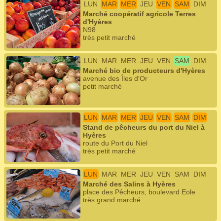
LUN
MAR
MER
JEU
VEN
SAM
DIM
Marché coopératif agricole Terres
d'Hyères
N98
très petit marché
LUN
MAR
MER
JEU
VEN
SAM
DIM
Marché bio de producteurs d'Hyères
avenue des Îles d'Or
petit marché
LUN
MAR
MER
JEU
VEN
SAM
DIM
Stand de pêcheurs du port du Niel à
Hyères
route du Port du Niel
très petit marché
LUN
MAR
MER
JEU
VEN
SAM
DIM
Marché des Salins à Hyères
place des Pêcheurs, boulevard Eole
très grand marché