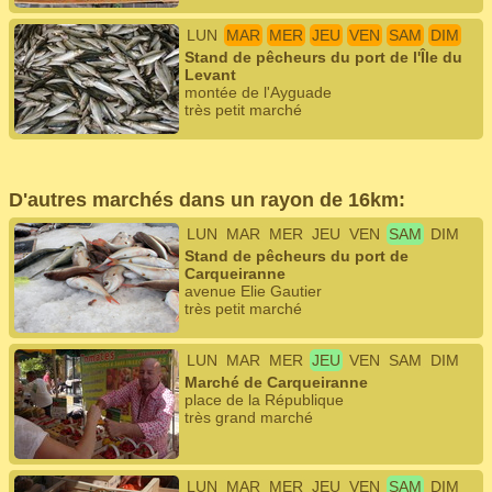
LUN
MAR
MER
JEU
VEN
SAM
DIM
Stand de pêcheurs du port de l'Île du
Levant
montée de l'Ayguade
très petit marché
D'autres marchés dans un rayon de 16km:
LUN
MAR
MER
JEU
VEN
SAM
DIM
Stand de pêcheurs du port de
Carqueiranne
avenue Elie Gautier
très petit marché
LUN
MAR
MER
JEU
VEN
SAM
DIM
Marché de Carqueiranne
place de la République
très grand marché
LUN
MAR
MER
JEU
VEN
SAM
DIM