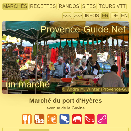
MARCHÉS
RECETTES
RANDOS
SITES
TOURS VTT
<<<
>>>
INFOS
FR
DE
EN
Provence-Guide.Net
un marché
Marché du port d'Hyères
avenue de la Gavine