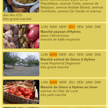
République, avenue Clotis, avenue de
Belgique, avenue Aristide Briand, avenue
Gambetta, avenue De Gaulle et avenue
des Îles d'Or
très grand marché
LUN
MAR
MER
JEU
VEN
SAM
DIM
Marché paysan d'Hyères
place Clémenceau
marché de taille moyenne
LUN
MAR
MER
JEU
VEN
SAM
DIM
Marché estival de Giens à Hyères
route Raymond Degiovani
très grand marché
LUN
MAR
MER
JEU
VEN
SAM
DIM
Marché de Giens à Hyères en hiver
avenue du Clair de Lune
très petit marché