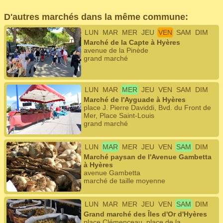
D'autres marchés dans la même commune:
LUN
MAR
MER
JEU
VEN
SAM
DIM
Marché de la Capte à Hyères
avenue de la Pinède
grand marché
LUN
MAR
MER
JEU
VEN
SAM
DIM
Marché de l'Ayguade à Hyères
place J. Pierre Daviddi, Bvd. du Front de
Mer, Place Saint-Louis
grand marché
LUN
MAR
MER
JEU
VEN
SAM
DIM
Marché paysan de l'Avenue Gambetta
à Hyères
avenue Gambetta
marché de taille moyenne
LUN
MAR
MER
JEU
VEN
SAM
DIM
Grand marché des Îles d'Or d'Hyères
place Clémenceau, place de la