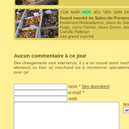
LUN
MAR
MER
JEU
VEN
SAM
D
Grand marché de Salon-de-Proven
boulevard Nostradamus, place du Géné
Hugo, cours Carnot, cours Gimon, bou
Camille Pelletan
très grand marché
Aucun commentaire à ce jour
Des changements sont intervenus, il y a un nouvel autre ma
alentours ou bien un marchand est à mentionner spécialem
pour ça!
nom
*
[
tes données
]
e-mail
*
web
tex
e