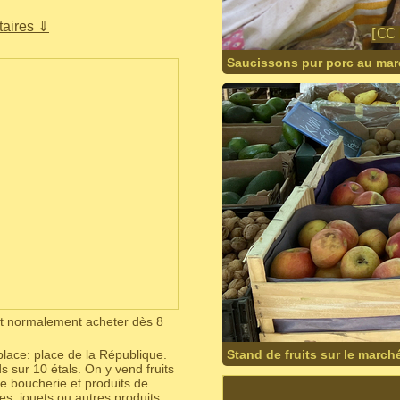
aires ⇓
Saucissons pur porc au mar
ut normalement acheter dès 8
place: place de la République.
Stand de fruits sur le march
 sur 10 étals. On y vend fruits
de boucherie et produits de
es, jouets ou autres produits