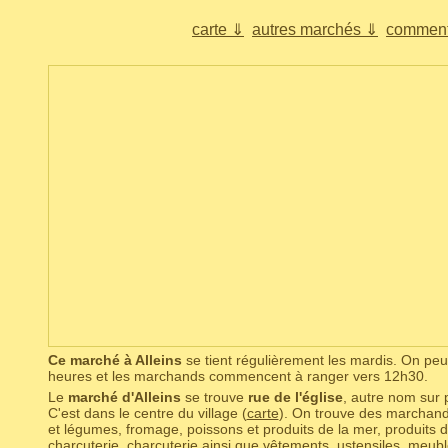
carte ⇓
autres marchés ⇓
comment
Ce marché à Alleins
se tient régulièrement les mardis. On pe
heures et les marchands commencent à ranger vers 12h30.
Le
marché d'Alleins
se trouve
rue de l'église
, autre nom sur 
C'est dans le centre du village (
carte
). On trouve des marchands
et légumes, fromage, poissons et produits de la mer, produits 
charcuterie, charcuterie ainsi que vêtements, ustensiles, meubl