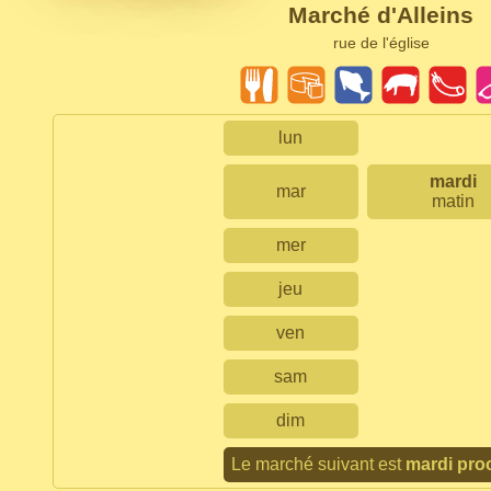
Marché d'Alleins
rue de l'église
lun
mardi
mar
matin
mer
jeu
ven
sam
dim
Le marché suivant est
mardi pro