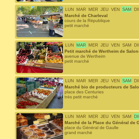
LUN
MAR
MER
JEU
VEN
SAM
D
Marché de Charleval
cours de la République
petit marché
LUN
MAR
MER
JEU
VEN
SAM
D
Petit marché de Wertheim de Salo
avenue de Wertheim
petit marché
LUN
MAR
MER
JEU
VEN
SAM
D
Marché bio de producteurs de Sal
place des Centuries
très petit marché
LUN
MAR
MER
JEU
VEN
SAM
D
Marché de la Place du Général de 
place du Général de Gaulle
grand marché