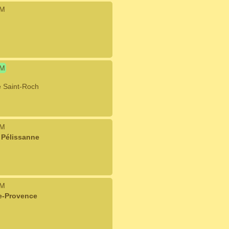
IM
IM
 Saint-Roch
IM
 Pélissanne
IM
e-Provence