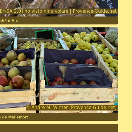
ché d'Aix
é de Mallemort