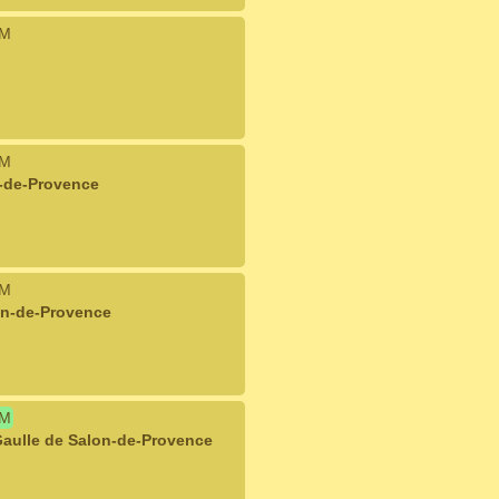
IM
IM
n-de-Provence
IM
on-de-Provence
IM
Gaulle de Salon-de-Provence