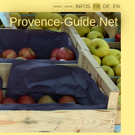
<<<
>>>
INFOS
FR
DE
EN
Provence-Guide.Net