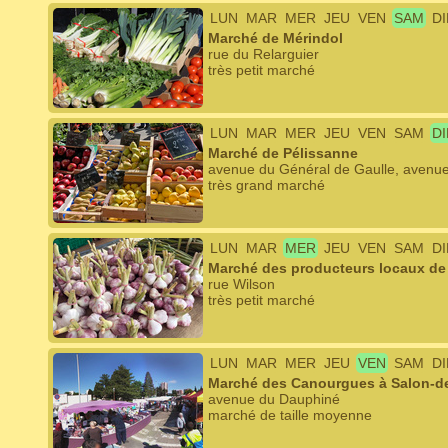
LUN
MAR
MER
JEU
VEN
SAM
D
Marché de Mérindol
rue du Relarguier
très petit marché
LUN
MAR
MER
JEU
VEN
SAM
D
Marché de Pélissanne
avenue du Général de Gaulle, avenue
très grand marché
LUN
MAR
MER
JEU
VEN
SAM
D
Marché des producteurs locaux de
rue Wilson
très petit marché
LUN
MAR
MER
JEU
VEN
SAM
D
Marché des Canourgues à Salon-d
avenue du Dauphiné
marché de taille moyenne