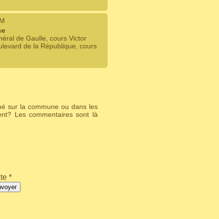
IM
ce
ral de Gaulle, cours Victor
levard de la République, cours
ché sur la commune ou dans les
ent? Les commentaires sont là
te *
nvoyer