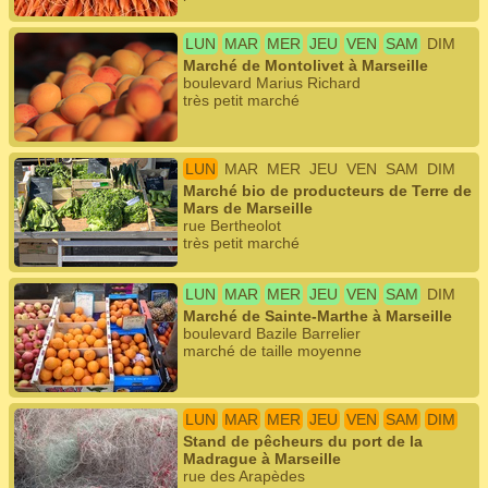
LUN
MAR
MER
JEU
VEN
SAM
DIM
Marché de Montolivet à Marseille
boulevard Marius Richard
très petit marché
LUN
MAR
MER
JEU
VEN
SAM
DIM
Marché bio de producteurs de Terre de
Mars de Marseille
rue Bertheolot
très petit marché
LUN
MAR
MER
JEU
VEN
SAM
DIM
Marché de Sainte-Marthe à Marseille
boulevard Bazile Barrelier
marché de taille moyenne
LUN
MAR
MER
JEU
VEN
SAM
DIM
Stand de pêcheurs du port de la
Madrague à Marseille
rue des Arapèdes