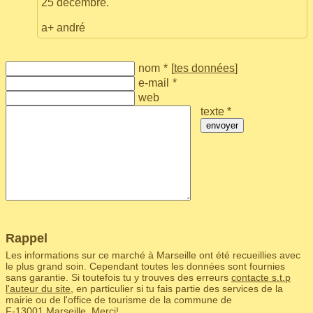
25 décembre.
a+ andré
nom
*
[
tes données
]
e-mail
*
web
texte *
envoyer
Rappel
Les informations sur ce marché à Marseille ont été recueillies avec
le plus grand soin. Cependant toutes les données sont fournies
sans garantie. Si toutefois tu y trouves des erreurs
contacte s.t.p
l'auteur du site
, en particulier si tu fais partie des services de la
mairie ou de l'office de tourisme de la commune de
F‑13001 Marseille. Merci!