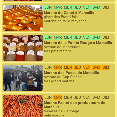
LUN
MAR
MER
JEU
VEN
SAM
DIM
Marché du Canet à Marseille
place des Etats Unis
marché de taille moyenne
LUN
MAR
MER
JEU
VEN
SAM
DIM
Marché de la Pointe Rouge à Marseille
avenue de Montredon
très petit marché
LUN
MAR
MER
JEU
VEN
SAM
DIM
Marché des Puces de Marseille
avenue du Cap Pinède
très grand marché
LUN
MAR
MER
JEU
VEN
SAM
DIM
Marché Pastré des producteurs de
Marseille
traverse de Carthage
petit marché