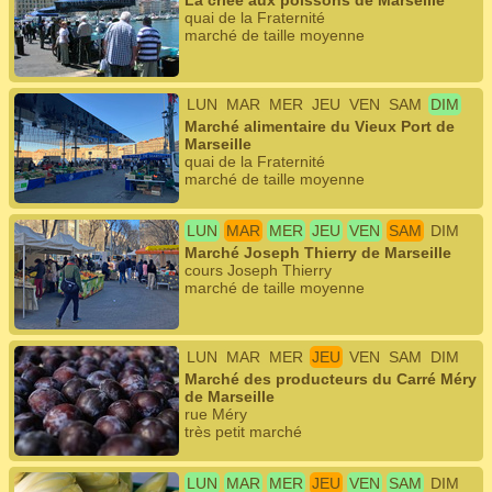
La criée aux poissons de Marseille
quai de la Fraternité
marché de taille moyenne
LUN
MAR
MER
JEU
VEN
SAM
DIM
Marché alimentaire du Vieux Port de
Marseille
quai de la Fraternité
marché de taille moyenne
LUN
MAR
MER
JEU
VEN
SAM
DIM
Marché Joseph Thierry de Marseille
cours Joseph Thierry
marché de taille moyenne
LUN
MAR
MER
JEU
VEN
SAM
DIM
Marché des producteurs du Carré Méry
de Marseille
rue Méry
très petit marché
LUN
MAR
MER
JEU
VEN
SAM
DIM