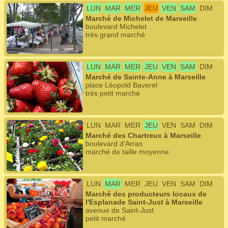
LUN
MAR
MER
JEU
VEN
SAM
DIM
Marché de Michelet de Marseille
boulevard Michelet
très grand marché
LUN
MAR
MER
JEU
VEN
SAM
DIM
Marché de Sainte-Anne à Marseille
place Léopold Baverel
très petit marché
LUN
MAR
MER
JEU
VEN
SAM
DIM
Marché des Chartreux à Marseille
boulevard d'Arras
marché de taille moyenne
LUN
MAR
MER
JEU
VEN
SAM
DIM
Marché des producteurs locaux de
l'Esplanade Saint-Just à Marseille
avenue de Saint-Just
petit marché