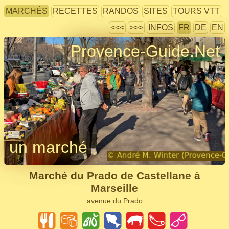
MARCHÉS
RECETTES
RANDOS
SITES
TOURS VTT
<<<
>>>
INFOS
FR
DE
EN
Provence-Guide.Net
un marché
Marché du Prado de Castellane à
Marseille
avenue du Prado