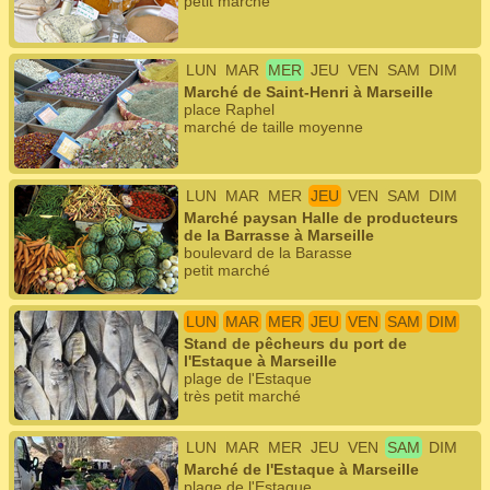
petit marché
LUN
MAR
MER
JEU
VEN
SAM
DIM
Marché de Saint-Henri à Marseille
place Raphel
marché de taille moyenne
LUN
MAR
MER
JEU
VEN
SAM
DIM
Marché paysan Halle de producteurs
de la Barrasse à Marseille
boulevard de la Barasse
petit marché
LUN
MAR
MER
JEU
VEN
SAM
DIM
Stand de pêcheurs du port de
l'Estaque à Marseille
plage de l'Estaque
très petit marché
LUN
MAR
MER
JEU
VEN
SAM
DIM
Marché de l'Estaque à Marseille
plage de l'Estaque