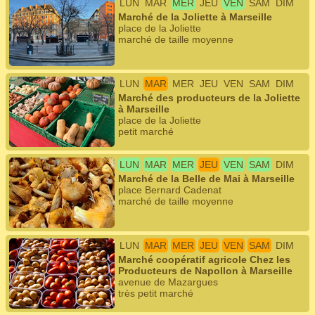
LUN
MAR
MER
JEU
VEN
SAM
DIM
Marché de la Joliette à Marseille
place de la Joliette
marché de taille moyenne
LUN
MAR
MER
JEU
VEN
SAM
DIM
Marché des producteurs de la Joliette
à Marseille
place de la Joliette
petit marché
LUN
MAR
MER
JEU
VEN
SAM
DIM
Marché de la Belle de Mai à Marseille
place Bernard Cadenat
marché de taille moyenne
LUN
MAR
MER
JEU
VEN
SAM
DIM
Marché coopératif agricole Chez les
Producteurs de Napollon à Marseille
avenue de Mazargues
très petit marché