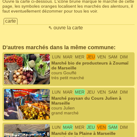
Ouvre la carte ci-dessous. L'icône brune marque le marché de cette
page, les symboles oranges localisent les marchés des alentours, il
faut eventuellement dézommer pour tous les voir.
carte
⇖ ouvre la carte
D'autres marchés dans la même commune:
LUN
MAR
MER
JEU
VEN
SAM
DIM
Marché bio de producteurs à Zoumaï
de Marseille
cours Gouffé
très petit marché
LUN
MAR
MER
JEU
VEN
SAM
DIM
Marché paysan du Cours Julien à
Marseille
cours Julien
grand marché
LUN
MAR
MER
JEU
VEN
SAM
DIM
Marché de la Plaine à Marseille