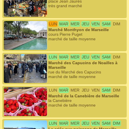
place Jean Jaurès
très grand marché
LUN
MAR
MER
JEU
VEN
SAM
DIM
Marché Monthyon de Marseille
cours Pierre Puget
marché de taille moyenne
LUN
MAR
MER
JEU
VEN
SAM
DIM
Marché des Capucins de Noailles à
Marseille
rue du Marché des Capucins
marché de taille moyenne
LUN
MAR
MER
JEU
VEN
SAM
DIM
Marché de la Canebière de Marseille
la Canebière
marché de taille moyenne
LUN
MAR
MER
JEU
VEN
SAM
DIM