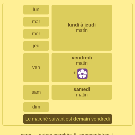
lun
mar
lundi à jeudi
matin
mer
jeu
vendredi
matin
ven
+
samedi
sam
matin
dim
Le marché suivant est
demain
vendredi