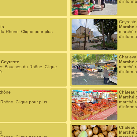
d'informa
Ceyreste
is
Marché 
du-Rhône. Clique pour plus
marché r
d'informa
Charleva
 Ceyreste
Marché d
les Bouches-du-Rhône. Clique
marché r
é.
d'informa
Rhône
Châteaun
Marché 
-Rhône. Clique pour plus
marché r
d'informa
Châteaur
d
Marché 