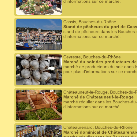
d'informations sur ce marché.
Cassis, Bouches-du-Rhône
Stand de pêcheurs du port de Cass
stand de pêcheurs dans les Bouches-
d'informations sur ce marché.
Ceyreste, Bouches-du-Rhône
Marché du soir des producteurs de
marché de producteurs du soir dans 
pour plus d'informations sur ce march
Châteauneuf-le-Rouge, Bouches-du-
Marché de Châteauneuf-le-Rouge
marché régulier dans les Bouches-du
d'informations sur ce marché.
Châteaurenard, Bouches-du-Rhône
Marché dominical de Châteaurenar