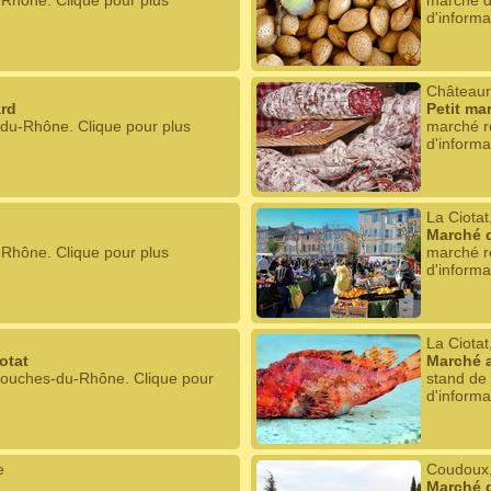
-Rhône. Clique pour plus
marché d
d'informa
Châteaur
rd
Petit ma
du-Rhône. Clique pour plus
marché r
d'informa
La Ciota
Marché d
-Rhône. Clique pour plus
marché r
d'informa
La Ciota
otat
Marché a
Bouches-du-Rhône. Clique pour
stand de
d'informa
e
Coudoux
Marché 