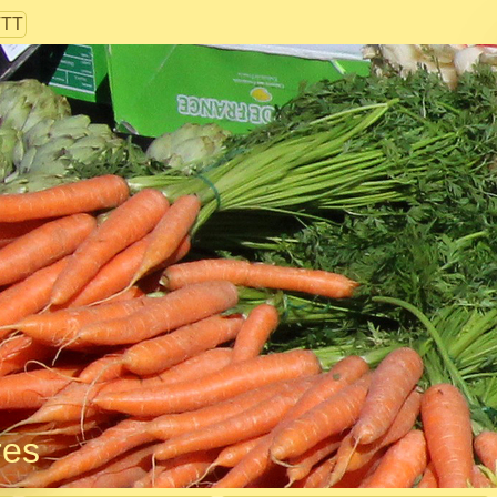
VTT
res