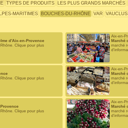
NE
TYPES DE PRODUITS
LES PLUS GRANDS MARCHÉS
LPES-MARITIMES
BOUCHES-DU-RHÔNE
VAR
VAUCLUS
Aix-en-P
elme d'Aix-en-Provence
Marché d
-Rhône. Clique pour plus
marché r
d'informa
Aix-en-P
ence
Marché 
-Rhône. Clique pour plus
marché r
d'informa
Aix-en-P
n-Provence
Marché 
-Rhône. Clique pour plus
marché r
d'informa