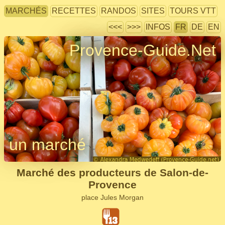
MARCHÉS
RECETTES
RANDOS
SITES
TOURS VTT
<<<
>>>
INFOS
FR
DE
EN
Provence-Guide.Net
un marché
Marché des producteurs de Salon-de-
Provence
place Jules Morgan