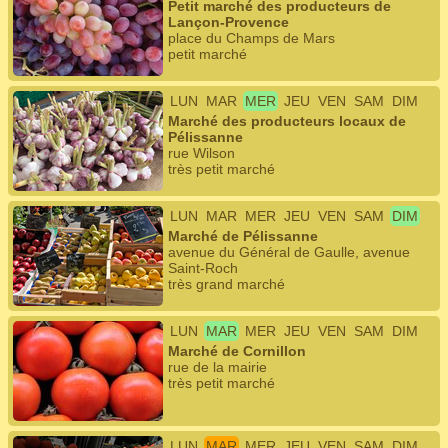
Petit marché des producteurs de
Lançon-Provence
place du Champs de Mars
petit marché
LUN
MAR
MER
JEU
VEN
SAM
DIM
Marché des producteurs locaux de
Pélissanne
rue Wilson
très petit marché
LUN
MAR
MER
JEU
VEN
SAM
DIM
Marché de Pélissanne
avenue du Général de Gaulle, avenue
Saint-Roch
très grand marché
LUN
MAR
MER
JEU
VEN
SAM
DIM
Marché de Cornillon
rue de la mairie
très petit marché
LUN
MAR
MER
JEU
VEN
SAM
DIM