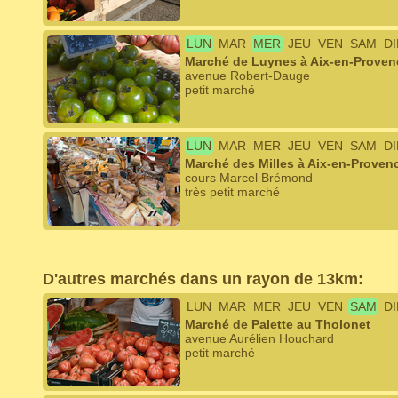
LUN
MAR
MER
JEU
VEN
SAM
D
Marché de Luynes à Aix-en-Proven
avenue Robert-Dauge
petit marché
LUN
MAR
MER
JEU
VEN
SAM
D
Marché des Milles à Aix-en-Proven
cours Marcel Brémond
très petit marché
D'autres marchés dans un rayon de 13km:
LUN
MAR
MER
JEU
VEN
SAM
D
Marché de Palette au Tholonet
avenue Aurélien Houchard
petit marché