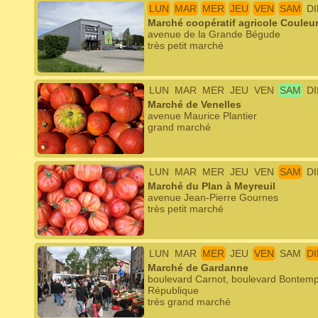
LUN
MAR
MER
JEU
VEN
SAM
D
Marché coopératif agricole Couleu
avenue de la Grande Bégude
très petit marché
LUN
MAR
MER
JEU
VEN
SAM
D
Marché de Venelles
avenue Maurice Plantier
grand marché
LUN
MAR
MER
JEU
VEN
SAM
D
Marché du Plan à Meyreuil
avenue Jean-Pierre Gournes
très petit marché
LUN
MAR
MER
JEU
VEN
SAM
D
Marché de Gardanne
boulevard Carnot, boulevard Bontemps
République
très grand marché