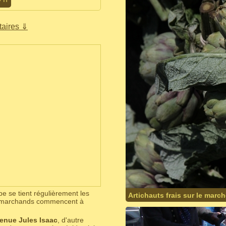
aires ⇓
pe se tient régulièrement les
Artichauts frais sur le marc
s marchands commencent à
enue Jules Isaac
, d'autre