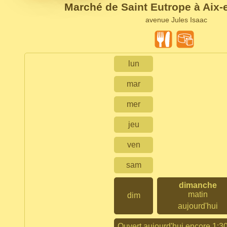
Marché de Saint Eutrope à Aix
avenue Jules Isaac
lun
mar
mer
jeu
ven
sam
dimanche
matin
dim
aujourd'hui
Ouvert aujourd'hui encore 1:3