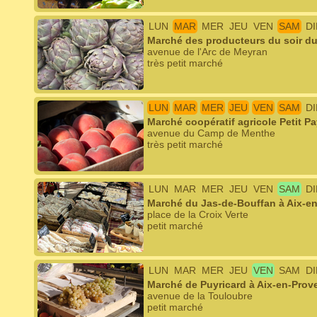
LUN
MAR
MER
JEU
VEN
SAM
D
Marché des producteurs du soir d
avenue de l'Arc de Meyran
très petit marché
LUN
MAR
MER
JEU
VEN
SAM
D
Marché coopératif agricole Petit Pa
avenue du Camp de Menthe
très petit marché
LUN
MAR
MER
JEU
VEN
SAM
D
Marché du Jas-de-Bouffan à Aix-e
place de la Croix Verte
petit marché
LUN
MAR
MER
JEU
VEN
SAM
D
Marché de Puyricard à Aix-en-Prov
avenue de la Touloubre
petit marché