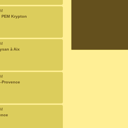
IM
u PEM Krypton
IM
ysan à Aix
IM
n-Provence
IM
ence