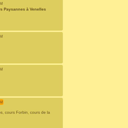
IM
rs Paysannes à Venelles
IM
IM
IM
, cours Forbin, cours de la