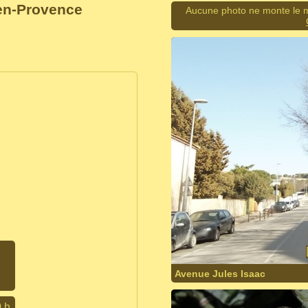
-en-Provence
Aucune photo ne monte le m
Avenue Jules Isaac
0 h