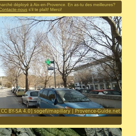
arché déployé à Aix-en-Provence. En as-tu des meilleures?
Contacte-nous
s'il te plaît! Merci!