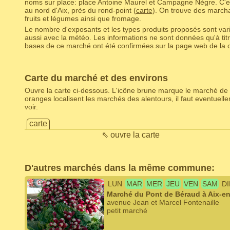
noms sur place: place Antoine Maurel et Campagne Nègre. C'est
au nord d'Aix, près du rond-point (
carte
). On trouve des marcha
fruits et légumes ainsi que fromage.
Le nombre d'exposants et les types produits proposés sont varia
aussi avec la météo. Les informations ne sont données qu'à titr
bases de ce marché ont été confirmées sur la page web de la c
Carte du marché et des environs
Ouvre la carte ci-dessous. L'icône brune marque le marché de 
oranges localisent les marchés des alentours, il faut eventuel
voir.
carte
⇖ ouvre la carte
D'autres marchés dans la même commune:
LUN
MAR
MER
JEU
VEN
SAM
D
Marché du Pont de Béraud à Aix-e
avenue Jean et Marcel Fontenaille
petit marché