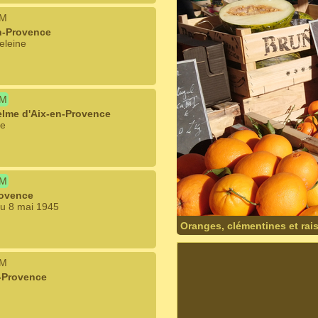
IM
n-Provence
eleine
IM
elme d'Aix-en-Provence
le
IM
rovence
du 8 mai 1945
Oranges, clémentines et rai
IM
n-Provence