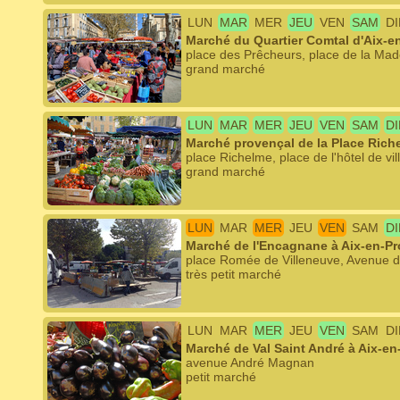
LUN
MAR
MER
JEU
VEN
SAM
D
Marché du Quartier Comtal d'Aix-e
place des Prêcheurs, place de la Mad
grand marché
LUN
MAR
MER
JEU
VEN
SAM
D
Marché provençal de la Place Rich
place Richelme, place de l'hôtel de vil
grand marché
LUN
MAR
MER
JEU
VEN
SAM
D
Marché de l'Encagnane à Aix-en-P
place Romée de Villeneuve, Avenue 
très petit marché
LUN
MAR
MER
JEU
VEN
SAM
D
Marché de Val Saint André à Aix-e
avenue André Magnan
petit marché