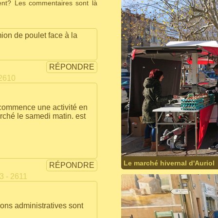
ent? Les commentaires sont là
on de poulet face à la
RÉPONDRE
 2610
e commence une activité en
arché le samedi matin. est
Le marché hivernal d'Auriol
RÉPONDRE
3 - 2611
ions administratives sont