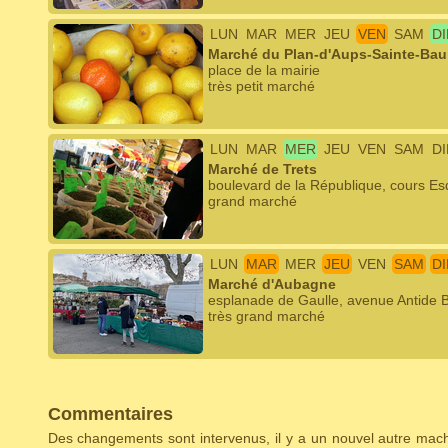
LUN
MAR
MER
JEU
VEN
SAM
D
Marché du Plan-d'Aups-Sainte-Ba
place de la mairie
très petit marché
LUN
MAR
MER
JEU
VEN
SAM
D
Marché de Trets
boulevard de la République, cours E
grand marché
LUN
MAR
MER
JEU
VEN
SAM
D
Marché d'Aubagne
esplanade de Gaulle, avenue Antide Bo
très grand marché
Commentaires
Des changements sont intervenus, il y a un nouvel autre ma