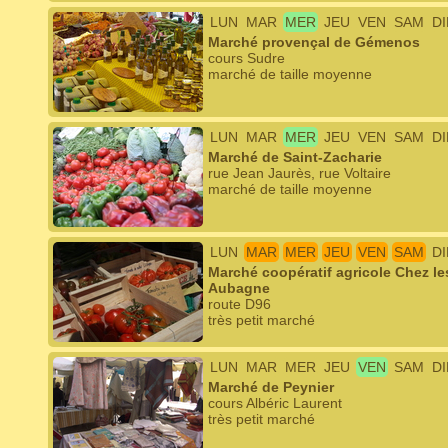
LUN
MAR
MER
JEU
VEN
SAM
D
Marché provençal de Gémenos
cours Sudre
marché de taille moyenne
LUN
MAR
MER
JEU
VEN
SAM
D
Marché de Saint-Zacharie
rue Jean Jaurès, rue Voltaire
marché de taille moyenne
LUN
MAR
MER
JEU
VEN
SAM
D
Marché coopératif agricole Chez l
Aubagne
route D96
très petit marché
LUN
MAR
MER
JEU
VEN
SAM
D
Marché de Peynier
cours Albéric Laurent
très petit marché