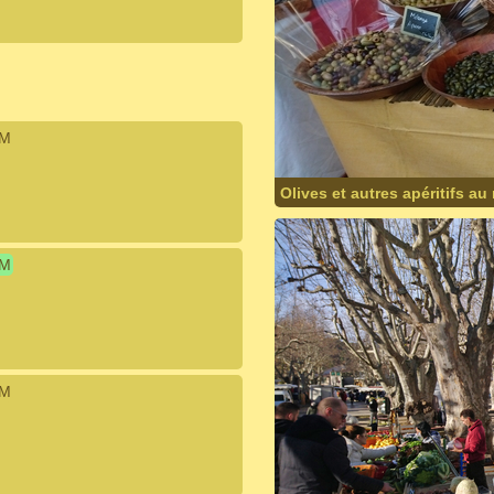
IM
Olives et autres apéritifs au
IM
IM