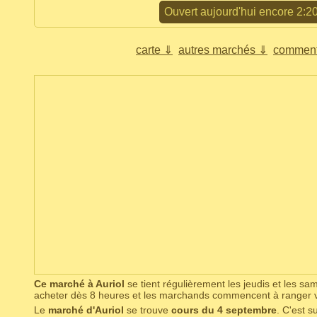
Ouvert aujourd'hui encore 2:2
carte ⇓
autres marchés ⇓
comment
Ce marché à Auriol
se tient régulièrement les jeudis et les s
acheter dès 8 heures et les marchands commencent à ranger 
Le
marché d'Auriol
se trouve
cours du 4 septembre
. C'est s