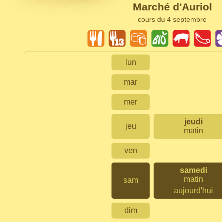
Marché d'Auriol
cours du 4 septembre
lun
mar
mer
jeudi
jeu
matin
ven
samedi
matin
sam
aujourd'hui
dim