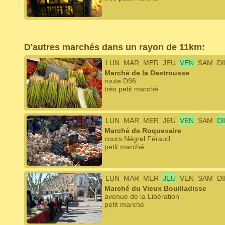
D'autres marchés dans un rayon de 11km:
LUN
MAR
MER
JEU
VEN
SAM
D
Marché de la Destrousse
route D96
très petit marché
LUN
MAR
MER
JEU
VEN
SAM
D
Marché de Roquevaire
cours Négrel Féraud
petit marché
LUN
MAR
MER
JEU
VEN
SAM
D
Marché du Vieux Bouilladisse
avenue de la Libération
petit marché