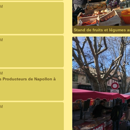
IM
Stand de fruits et légumes a
IM
IM
es Producteurs de Napollon à
IM