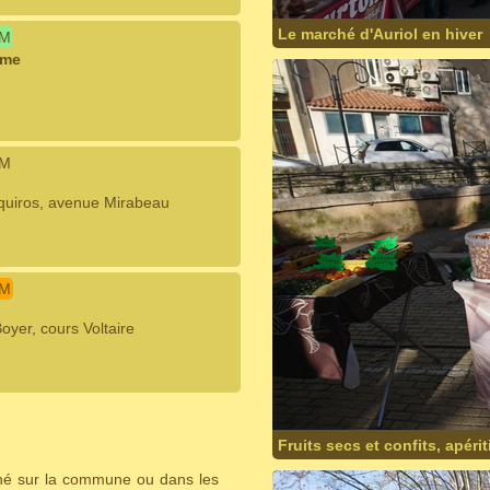
Le marché d'Auriol en hiver
IM
ume
IM
squiros, avenue Mirabeau
IM
yer, cours Voltaire
Fruits secs et confits, apéri
ché sur la commune ou dans les