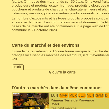
(
carte
). On trouve des marchands sur 30 étals. On y vend fruit
producteurs et produits locaux, fromage, produits biologiques et
boucherie et produits de charcuterie, charcuterie, fleurs et pla
ustensiles, meubles, jouets ou autres produits non-alimentaires
Le nombre d'exposants et les types produits proposés sont varia
aussi avec la météo. Les informations ne sont données qu'à titr
bases de ce marché ont été confirmées sur la page web de l'off
commune le 21 octobre 2023.
Carte du marché et des environs
Ouvre la carte ci-dessous. L'icône brune marque le marché de 
oranges localisent les marchés des alentours, il faut eventuel
voir.
carte
⇖ ouvre la carte
D'autres marchés dans la même commune:
LUN
MAR
MER
JEU
VEN
SAM
D
Primeur Terre de Provence
D560
très petit marché