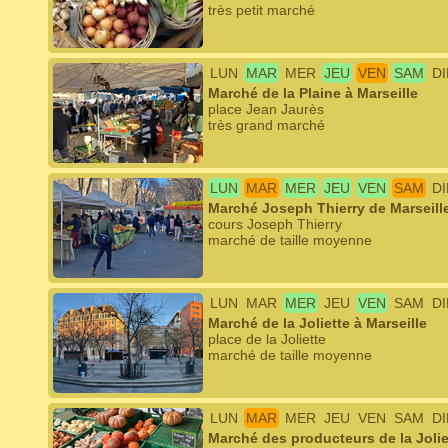
très petit marché
LUN
MAR
MER
JEU
VEN
SAM
D
Marché de la Plaine à Marseille
place Jean Jaurès
très grand marché
LUN
MAR
MER
JEU
VEN
SAM
D
Marché Joseph Thierry de Marseill
cours Joseph Thierry
marché de taille moyenne
LUN
MAR
MER
JEU
VEN
SAM
D
Marché de la Joliette à Marseille
place de la Joliette
marché de taille moyenne
LUN
MAR
MER
JEU
VEN
SAM
D
Marché des producteurs de la Joliet