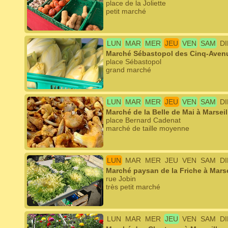
place de la Joliette
petit marché
LUN
MAR
MER
JEU
VEN
SAM
D
Marché Sébastopol des Cinq-Avenu
place Sébastopol
grand marché
LUN
MAR
MER
JEU
VEN
SAM
D
Marché de la Belle de Mai à Marseil
place Bernard Cadenat
marché de taille moyenne
LUN
MAR
MER
JEU
VEN
SAM
D
Marché paysan de la Friche à Marse
rue Jobin
très petit marché
LUN
MAR
MER
JEU
VEN
SAM
D