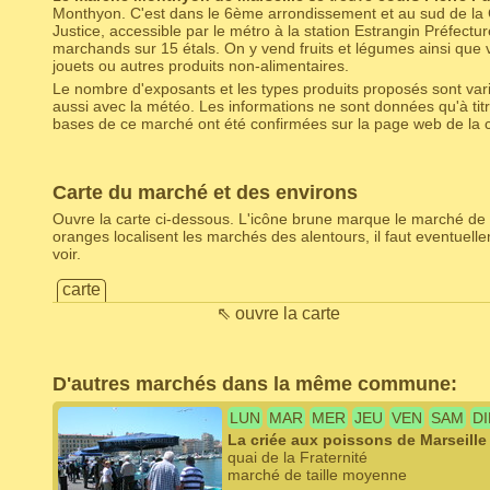
Monthyon. C'est dans le 6ème arrondissement et au sud de la 
Justice, accessible par le métro à la station Estrangin Préfectur
marchands sur 15 étals. On y vend fruits et légumes ainsi que 
jouets ou autres produits non-alimentaires.
Le nombre d'exposants et les types produits proposés sont varia
aussi avec la météo. Les informations ne sont données qu'à titr
bases de ce marché ont été confirmées sur la page web de la c
Carte du marché et des environs
Ouvre la carte ci-dessous. L'icône brune marque le marché de 
oranges localisent les marchés des alentours, il faut eventuel
voir.
carte
⇖ ouvre la carte
D'autres marchés dans la même commune:
LUN
MAR
MER
JEU
VEN
SAM
D
La criée aux poissons de Marseille
quai de la Fraternité
marché de taille moyenne