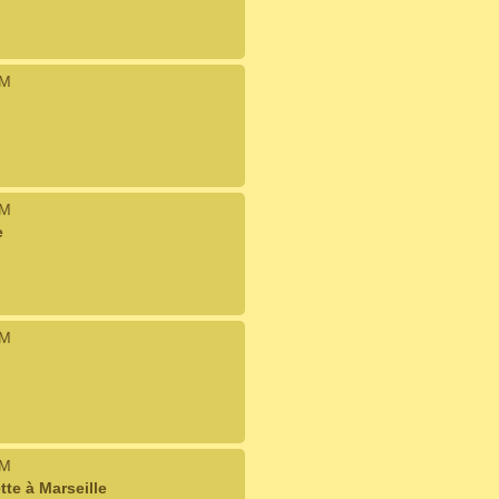
IM
IM
e
IM
IM
te à Marseille