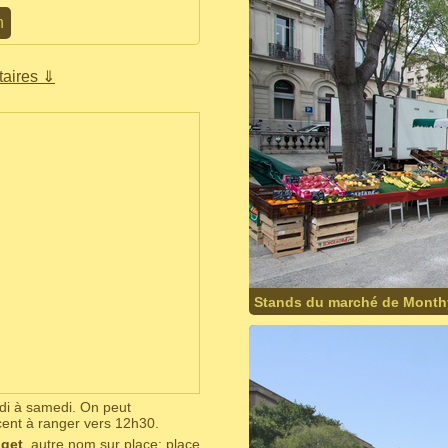
h
aires ⇓
Stands du marché de Mont
rdi à samedi. On peut
nt à ranger vers 12h30.
uget
, autre nom sur place: place