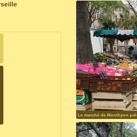
eille
Le marché de Monthyon près