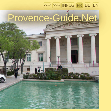
<<<
>>>
INFOS
FR
DE
EN
Provence-Guide.Net