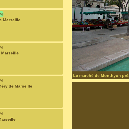
IM
e Marseille
IM
 Marseille
Le marché de Monthyon près
IM
éry de Marseille
IM
arseille