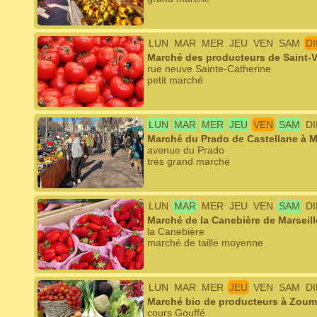
LUN
MAR
MER
JEU
VEN
SAM
D
Marché des producteurs de Saint-Vi
rue neuve Sainte-Catherine
petit marché
LUN
MAR
MER
JEU
VEN
SAM
D
Marché du Prado de Castellane à Ma
avenue du Prado
très grand marché
LUN
MAR
MER
JEU
VEN
SAM
D
Marché de la Canebière de Marseill
la Canebière
marché de taille moyenne
LUN
MAR
MER
JEU
VEN
SAM
D
Marché bio de producteurs à Zouma
cours Gouffé