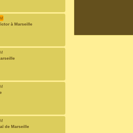
IM
ctor à Marseille
IM
rseille
IM
e
IM
ï de Marseille