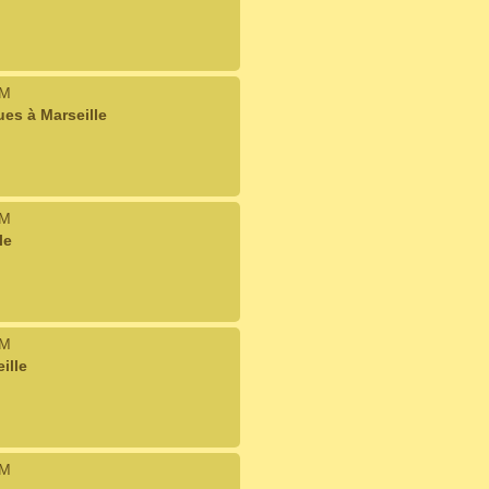
IM
es à Marseille
IM
le
IM
ille
IM