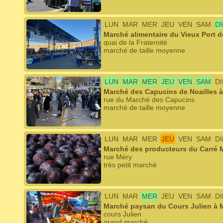
LUN
MAR
MER
JEU
VEN
SAM
D
Marché alimentaire du Vieux Port d
quai de la Fraternité
marché de taille moyenne
LUN
MAR
MER
JEU
VEN
SAM
D
Marché des Capucins de Noailles à
rue du Marché des Capucins
marché de taille moyenne
LUN
MAR
MER
JEU
VEN
SAM
D
Marché des producteurs du Carré M
rue Méry
très petit marché
LUN
MAR
MER
JEU
VEN
SAM
D
Marché paysan du Cours Julien à M
cours Julien
grand marché