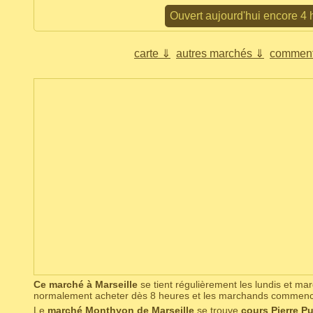
Ouvert aujourd'hui encore 4 
carte ⇓
autres marchés ⇓
comment
Ce marché à Marseille
se tient régulièrement les lundis et ma
normalement acheter dès 8 heures et les marchands commence
Le
marché Monthyon de Marseille
se trouve
cours Pierre P