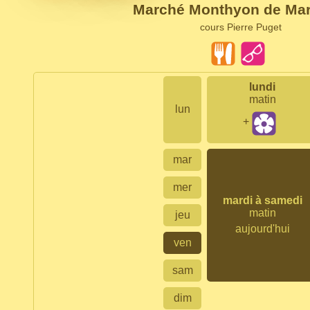
Marché Monthyon de Mars
cours Pierre Puget
lundi
matin
lun
+
mar
mer
mardi à samedi
matin
jeu
aujourd'hui
ven
sam
dim