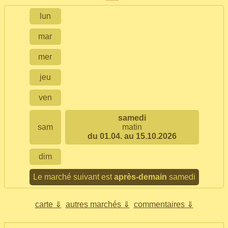
lun
mar
mer
jeu
ven
samedi
sam
matin
du 01.04. au 15.10.2026
dim
Le marché suivant est
après-demain
samedi
carte ⇓
autres marchés ⇓
commentaires ⇓