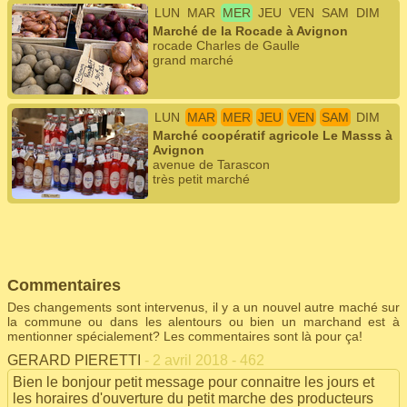
LUN
MAR
MER
JEU
VEN
SAM
DIM
Marché de la Rocade à Avignon
rocade Charles de Gaulle
grand marché
LUN
MAR
MER
JEU
VEN
SAM
DIM
Marché coopératif agricole Le Masss à
Avignon
avenue de Tarascon
très petit marché
Commentaires
Des changements sont intervenus, il y a un nouvel autre maché sur
la commune ou dans les alentours ou bien un marchand est à
mentionner spécialement? Les commentaires sont là pour ça!
GERARD PIERETTI
- 2 avril 2018 - 462
Bien le bonjour petit message pour connaitre les jours et
les horaires d'ouverture du petit marche des producteurs