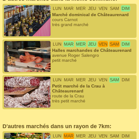
LUN
MAR
MER
JEU
VEN
SAM
DIM
Marché dominical de Châteaurenard
cours Carnot
très grand marché
LUN
MAR
MER
JEU
VEN
SAM
DIM
Halles marchandes de Châteaurenard
avenue Roger Salengro
petit marché
LUN
MAR
MER
JEU
VEN
SAM
DIM
Petit marché de la Crau à
Châteaurenard
route de la Crau
très petit marché
D'autres marchés dans un rayon de 7km:
LUN
MAR
MER
JEU
VEN
SAM
DIM