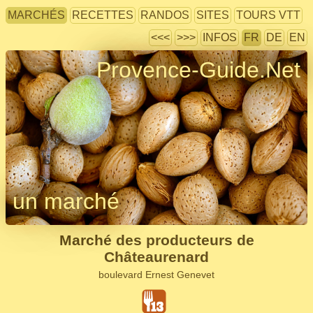
MARCHÉS
RECETTES
RANDOS
SITES
TOURS VTT
<<<
>>>
INFOS
FR
DE
EN
Provence-Guide.Net
un marché
Marché des producteurs de
Châteaurenard
boulevard Ernest Genevet