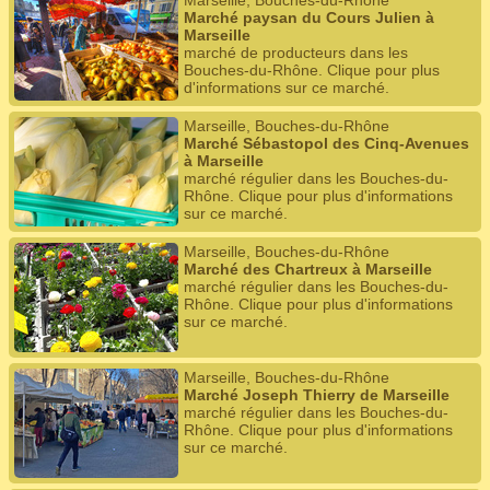
Marseille, Bouches-du-Rhône
Marché paysan du Cours Julien à
Marseille
marché de producteurs dans les
Bouches-du-Rhône. Clique pour plus
d'informations sur ce marché.
Marseille, Bouches-du-Rhône
Marché Sébastopol des Cinq-Avenues
à Marseille
marché régulier dans les Bouches-du-
Rhône. Clique pour plus d'informations
sur ce marché.
Marseille, Bouches-du-Rhône
Marché des Chartreux à Marseille
marché régulier dans les Bouches-du-
Rhône. Clique pour plus d'informations
sur ce marché.
Marseille, Bouches-du-Rhône
Marché Joseph Thierry de Marseille
marché régulier dans les Bouches-du-
Rhône. Clique pour plus d'informations
sur ce marché.