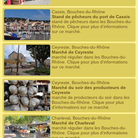
Cassis, Bouches-du-Rhône
Stand de pêcheurs du port de Cassis
stand de pêcheurs dans les Bouches-du-
Rhône. Clique pour plus d'informations
sur ce marché.
Ceyreste, Bouches-du-Rhône
Marché de Ceyreste
marché régulier dans les Bouches-du-
Rhône. Clique pour plus d'informations
sur ce marché.
Ceyreste, Bouches-du-Rhône
Marché du soir des producteurs de
Ceyreste
marché de producteurs du soir dans les
Bouches-du-Rhône. Clique pour plus
d'informations sur ce marché.
Charleval, Bouches-du-Rhône
Marché de Charleval
marché régulier dans les Bouches-du-
Rhône. Clique pour plus d'informations
sur ce marché.