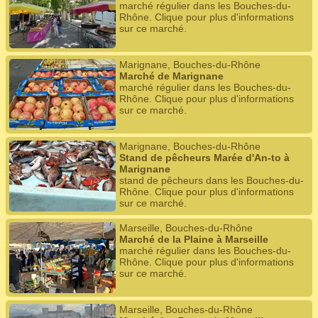
marché régulier dans les Bouches-du-
Rhône. Clique pour plus d'informations
sur ce marché.
Marignane, Bouches-du-Rhône
Marché de Marignane
marché régulier dans les Bouches-du-
Rhône. Clique pour plus d'informations
sur ce marché.
Marignane, Bouches-du-Rhône
Stand de pêcheurs Marée d'An-to à
Marignane
stand de pêcheurs dans les Bouches-du-
Rhône. Clique pour plus d'informations
sur ce marché.
Marseille, Bouches-du-Rhône
Marché de la Plaine à Marseille
marché régulier dans les Bouches-du-
Rhône. Clique pour plus d'informations
sur ce marché.
Marseille, Bouches-du-Rhône