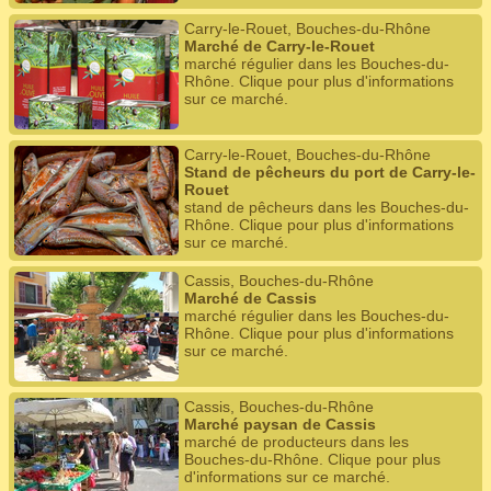
Carry-le-Rouet, Bouches-du-Rhône
Marché de Carry-le-Rouet
marché régulier dans les Bouches-du-
Rhône. Clique pour plus d'informations
sur ce marché.
Carry-le-Rouet, Bouches-du-Rhône
Stand de pêcheurs du port de Carry-le-
Rouet
stand de pêcheurs dans les Bouches-du-
Rhône. Clique pour plus d'informations
sur ce marché.
Cassis, Bouches-du-Rhône
Marché de Cassis
marché régulier dans les Bouches-du-
Rhône. Clique pour plus d'informations
sur ce marché.
Cassis, Bouches-du-Rhône
Marché paysan de Cassis
marché de producteurs dans les
Bouches-du-Rhône. Clique pour plus
d'informations sur ce marché.