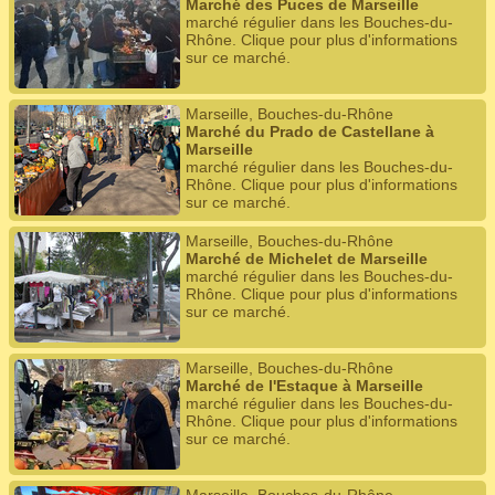
Marché des Puces de Marseille
marché régulier dans les Bouches-du-
Rhône. Clique pour plus d'informations
sur ce marché.
Marseille, Bouches-du-Rhône
Marché du Prado de Castellane à
Marseille
marché régulier dans les Bouches-du-
Rhône. Clique pour plus d'informations
sur ce marché.
Marseille, Bouches-du-Rhône
Marché de Michelet de Marseille
marché régulier dans les Bouches-du-
Rhône. Clique pour plus d'informations
sur ce marché.
Marseille, Bouches-du-Rhône
Marché de l'Estaque à Marseille
marché régulier dans les Bouches-du-
Rhône. Clique pour plus d'informations
sur ce marché.