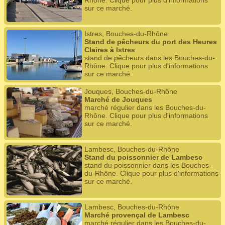
Rhône. Clique pour plus d'informations
sur ce marché.
Istres, Bouches-du-Rhône
Stand de pêcheurs du port des Heures
Claires à Istres
stand de pêcheurs dans les Bouches-du-
Rhône. Clique pour plus d'informations
sur ce marché.
Jouques, Bouches-du-Rhône
Marché de Jouques
marché régulier dans les Bouches-du-
Rhône. Clique pour plus d'informations
sur ce marché.
Lambesc, Bouches-du-Rhône
Stand du poissonnier de Lambesc
stand du poissonnier dans les Bouches-
du-Rhône. Clique pour plus d'informations
sur ce marché.
Lambesc, Bouches-du-Rhône
Marché provençal de Lambesc
marché régulier dans les Bouches-du-