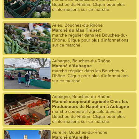
Bouches-du-Rhône. Clique pour plus
d'informations sur ce marché.
Arles, Bouches-du-Rhône
Marché du Mas Thibert
marché régulier dans les Bouches-du-
Rhône. Clique pour plus d'informations
sur ce marché.
Aubagne, Bouches-du-Rhône
Marché d'Aubagne
marché régulier dans les Bouches-du-
Rhône. Clique pour plus d'informations
sur ce marché.
Aubagne, Bouches-du-Rhône
Marché coopératif agricole Chez les
Producteurs de Napollon à Aubagne
marché coopératif agricole dans les
Bouches-du-Rhône. Clique pour plus
d'informations sur ce marché.
Aureille, Bouches-du-Rhône
Marché d'Aureille