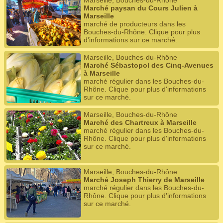
Marseille, Bouches-du-Rhône
Marché paysan du Cours Julien à
Marseille
marché de producteurs dans les
Bouches-du-Rhône. Clique pour plus
d'informations sur ce marché.
Marseille, Bouches-du-Rhône
Marché Sébastopol des Cinq-Avenues
à Marseille
marché régulier dans les Bouches-du-
Rhône. Clique pour plus d'informations
sur ce marché.
Marseille, Bouches-du-Rhône
Marché des Chartreux à Marseille
marché régulier dans les Bouches-du-
Rhône. Clique pour plus d'informations
sur ce marché.
Marseille, Bouches-du-Rhône
Marché Joseph Thierry de Marseille
marché régulier dans les Bouches-du-
Rhône. Clique pour plus d'informations
sur ce marché.