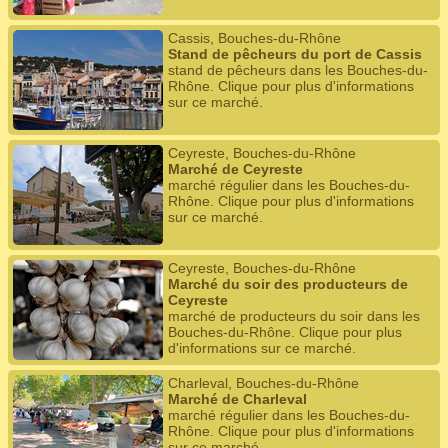
Cassis, Bouches-du-Rhône
Stand de pêcheurs du port de Cassis
stand de pêcheurs dans les Bouches-du-
Rhône. Clique pour plus d'informations
sur ce marché.
Ceyreste, Bouches-du-Rhône
Marché de Ceyreste
marché régulier dans les Bouches-du-
Rhône. Clique pour plus d'informations
sur ce marché.
Ceyreste, Bouches-du-Rhône
Marché du soir des producteurs de
Ceyreste
marché de producteurs du soir dans les
Bouches-du-Rhône. Clique pour plus
d'informations sur ce marché.
Charleval, Bouches-du-Rhône
Marché de Charleval
marché régulier dans les Bouches-du-
Rhône. Clique pour plus d'informations
sur ce marché.