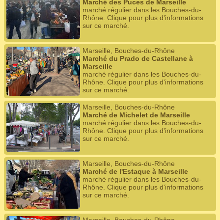
Marché des Puces de Marseille
marché régulier dans les Bouches-du-
Rhône. Clique pour plus d'informations
sur ce marché.
Marseille, Bouches-du-Rhône
Marché du Prado de Castellane à
Marseille
marché régulier dans les Bouches-du-
Rhône. Clique pour plus d'informations
sur ce marché.
Marseille, Bouches-du-Rhône
Marché de Michelet de Marseille
marché régulier dans les Bouches-du-
Rhône. Clique pour plus d'informations
sur ce marché.
Marseille, Bouches-du-Rhône
Marché de l'Estaque à Marseille
marché régulier dans les Bouches-du-
Rhône. Clique pour plus d'informations
sur ce marché.