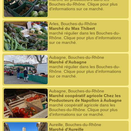
Bouches-du-Rhône. Clique pour plus
d'informations sur ce marché.
Arles, Bouches-du-Rhône
Marché du Mas Thibert
marché régulier dans les Bouches-du-
Rhône. Clique pour plus d'informations
sur ce marché.
Aubagne, Bouches-du-Rhône
Marché d'Aubagne
marché régulier dans les Bouches-du-
Rhône. Clique pour plus d'informations
sur ce marché.
Aubagne, Bouches-du-Rhône
Marché coopératif agricole Chez les
Producteurs de Napollon à Aubagne
marché coopératif agricole dans les
Bouches-du-Rhône. Clique pour plus
d'informations sur ce marché.
Aureille, Bouches-du-Rhône
Marché d'Aureille