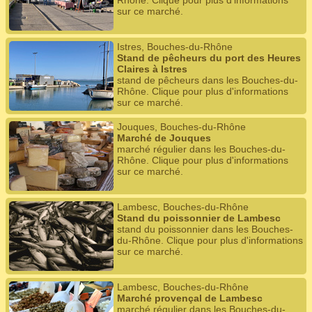
Rhône. Clique pour plus d'informations
sur ce marché.
Istres, Bouches-du-Rhône
Stand de pêcheurs du port des Heures
Claires à Istres
stand de pêcheurs dans les Bouches-du-
Rhône. Clique pour plus d'informations
sur ce marché.
Jouques, Bouches-du-Rhône
Marché de Jouques
marché régulier dans les Bouches-du-
Rhône. Clique pour plus d'informations
sur ce marché.
Lambesc, Bouches-du-Rhône
Stand du poissonnier de Lambesc
stand du poissonnier dans les Bouches-
du-Rhône. Clique pour plus d'informations
sur ce marché.
Lambesc, Bouches-du-Rhône
Marché provençal de Lambesc
marché régulier dans les Bouches-du-