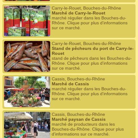
Carry-le-Rouet, Bouches-du-Rhône
Marché de Carry-le-Rouet
marché régulier dans les Bouches-du-
Rhône. Clique pour plus d'informations
sur ce marché.
Carry-le-Rouet, Bouches-du-Rhône
Stand de pêcheurs du port de Carry-le-
Rouet
stand de pêcheurs dans les Bouches-du-
Rhône. Clique pour plus d'informations
sur ce marché.
Cassis, Bouches-du-Rhône
Marché de Cassis
marché régulier dans les Bouches-du-
Rhône. Clique pour plus d'informations
sur ce marché.
Cassis, Bouches-du-Rhône
Marché paysan de Cassis
marché de producteurs dans les
Bouches-du-Rhône. Clique pour plus
d'informations sur ce marché.