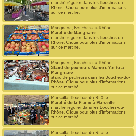
marché régulier dans les Bouches-du-
Rhône. Clique pour plus d'informations
sur ce marché.
Marignane, Bouches-du-Rhône
Marché de Marignane
marché régulier dans les Bouches-du-
Rhône. Clique pour plus d'informations
sur ce marché.
Marignane, Bouches-du-Rhône
Stand de pêcheurs Marée d'An-to à
Marignane
stand de pêcheurs dans les Bouches-du-
Rhône. Clique pour plus d'informations
sur ce marché.
Marseille, Bouches-du-Rhône
Marché de la Plaine à Marseille
marché régulier dans les Bouches-du-
Rhône. Clique pour plus d'informations
sur ce marché.
Marseille, Bouches-du-Rhône