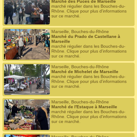
Marché des Puces de Marseille
marché régulier dans les Bouches-du-
Rhône. Clique pour plus d'informations
sur ce marché.
Marseille, Bouches-du-Rhône
Marché du Prado de Castellane à
Marseille
marché régulier dans les Bouches-du-
Rhône. Clique pour plus d'informations
sur ce marché.
Marseille, Bouches-du-Rhône
Marché de Michelet de Marseille
marché régulier dans les Bouches-du-
Rhône. Clique pour plus d'informations
sur ce marché.
Marseille, Bouches-du-Rhône
Marché de l'Estaque à Marseille
marché régulier dans les Bouches-du-
Rhône. Clique pour plus d'informations
sur ce marché.