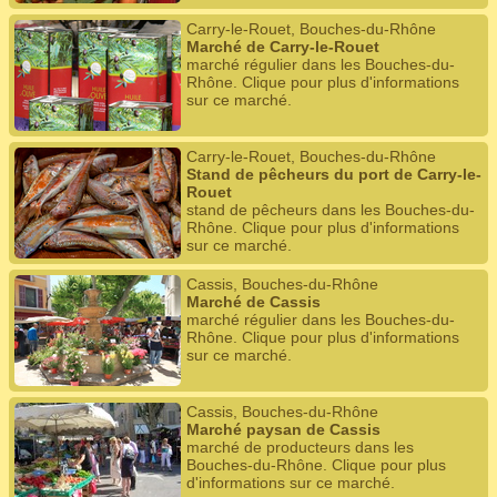
Carry-le-Rouet, Bouches-du-Rhône
Marché de Carry-le-Rouet
marché régulier dans les Bouches-du-
Rhône. Clique pour plus d'informations
sur ce marché.
Carry-le-Rouet, Bouches-du-Rhône
Stand de pêcheurs du port de Carry-le-
Rouet
stand de pêcheurs dans les Bouches-du-
Rhône. Clique pour plus d'informations
sur ce marché.
Cassis, Bouches-du-Rhône
Marché de Cassis
marché régulier dans les Bouches-du-
Rhône. Clique pour plus d'informations
sur ce marché.
Cassis, Bouches-du-Rhône
Marché paysan de Cassis
marché de producteurs dans les
Bouches-du-Rhône. Clique pour plus
d'informations sur ce marché.