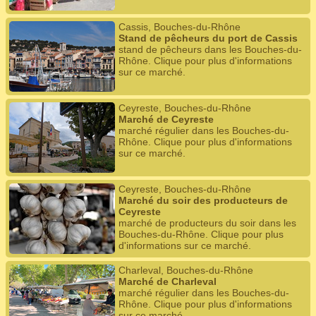
Cassis, Bouches-du-Rhône
Stand de pêcheurs du port de Cassis
stand de pêcheurs dans les Bouches-du-
Rhône. Clique pour plus d'informations
sur ce marché.
Ceyreste, Bouches-du-Rhône
Marché de Ceyreste
marché régulier dans les Bouches-du-
Rhône. Clique pour plus d'informations
sur ce marché.
Ceyreste, Bouches-du-Rhône
Marché du soir des producteurs de
Ceyreste
marché de producteurs du soir dans les
Bouches-du-Rhône. Clique pour plus
d'informations sur ce marché.
Charleval, Bouches-du-Rhône
Marché de Charleval
marché régulier dans les Bouches-du-
Rhône. Clique pour plus d'informations
sur ce marché.