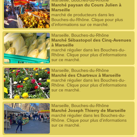
Marseille, Bouches-du-Rhône
Marché paysan du Cours Julien à
Marseille
marché de producteurs dans les
Bouches-du-Rhône. Clique pour plus
d'informations sur ce marché.
Marseille, Bouches-du-Rhône
Marché Sébastopol des Cinq-Avenues
à Marseille
marché régulier dans les Bouches-du-
Rhône. Clique pour plus d'informations
sur ce marché.
Marseille, Bouches-du-Rhône
Marché des Chartreux à Marseille
marché régulier dans les Bouches-du-
Rhône. Clique pour plus d'informations
sur ce marché.
Marseille, Bouches-du-Rhône
Marché Joseph Thierry de Marseille
marché régulier dans les Bouches-du-
Rhône. Clique pour plus d'informations
sur ce marché.