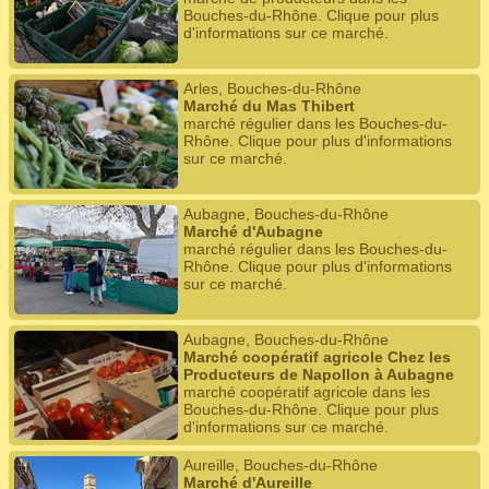
Bouches-du-Rhône. Clique pour plus
d'informations sur ce marché.
Arles, Bouches-du-Rhône
Marché du Mas Thibert
marché régulier dans les Bouches-du-
Rhône. Clique pour plus d'informations
sur ce marché.
Aubagne, Bouches-du-Rhône
Marché d'Aubagne
marché régulier dans les Bouches-du-
Rhône. Clique pour plus d'informations
sur ce marché.
Aubagne, Bouches-du-Rhône
Marché coopératif agricole Chez les
Producteurs de Napollon à Aubagne
marché coopératif agricole dans les
Bouches-du-Rhône. Clique pour plus
d'informations sur ce marché.
Aureille, Bouches-du-Rhône
Marché d'Aureille