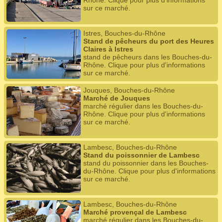
Rhône. Clique pour plus d'informations
sur ce marché.
Istres, Bouches-du-Rhône
Stand de pêcheurs du port des Heures
Claires à Istres
stand de pêcheurs dans les Bouches-du-
Rhône. Clique pour plus d'informations
sur ce marché.
Jouques, Bouches-du-Rhône
Marché de Jouques
marché régulier dans les Bouches-du-
Rhône. Clique pour plus d'informations
sur ce marché.
Lambesc, Bouches-du-Rhône
Stand du poissonnier de Lambesc
stand du poissonnier dans les Bouches-
du-Rhône. Clique pour plus d'informations
sur ce marché.
Lambesc, Bouches-du-Rhône
Marché provençal de Lambesc
marché régulier dans les Bouches-du-