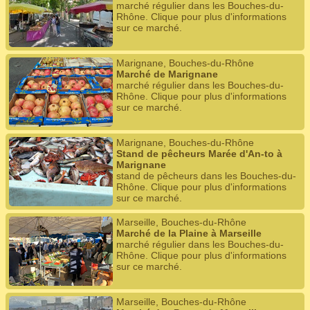
marché régulier dans les Bouches-du-
Rhône. Clique pour plus d'informations
sur ce marché.
Marignane, Bouches-du-Rhône
Marché de Marignane
marché régulier dans les Bouches-du-
Rhône. Clique pour plus d'informations
sur ce marché.
Marignane, Bouches-du-Rhône
Stand de pêcheurs Marée d'An-to à
Marignane
stand de pêcheurs dans les Bouches-du-
Rhône. Clique pour plus d'informations
sur ce marché.
Marseille, Bouches-du-Rhône
Marché de la Plaine à Marseille
marché régulier dans les Bouches-du-
Rhône. Clique pour plus d'informations
sur ce marché.
Marseille, Bouches-du-Rhône