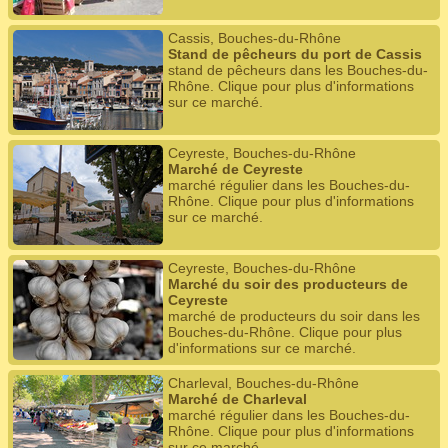
Cassis, Bouches-du-Rhône
Stand de pêcheurs du port de Cassis
stand de pêcheurs dans les Bouches-du-
Rhône. Clique pour plus d'informations
sur ce marché.
Ceyreste, Bouches-du-Rhône
Marché de Ceyreste
marché régulier dans les Bouches-du-
Rhône. Clique pour plus d'informations
sur ce marché.
Ceyreste, Bouches-du-Rhône
Marché du soir des producteurs de
Ceyreste
marché de producteurs du soir dans les
Bouches-du-Rhône. Clique pour plus
d'informations sur ce marché.
Charleval, Bouches-du-Rhône
Marché de Charleval
marché régulier dans les Bouches-du-
Rhône. Clique pour plus d'informations
sur ce marché.