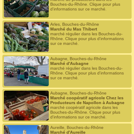
Bouches-du-Rhône. Clique pour plus
d'informations sur ce marché.
Arles, Bouches-du-Rhône
Marché du Mas Thibert
marché régulier dans les Bouches-du-
Rhône. Clique pour plus d'informations
sur ce marché.
Aubagne, Bouches-du-Rhône
Marché d'Aubagne
marché régulier dans les Bouches-du-
Rhône. Clique pour plus d'informations
sur ce marché.
Aubagne, Bouches-du-Rhône
Marché coopératif agricole Chez les
Producteurs de Napollon à Aubagne
marché coopératif agricole dans les
Bouches-du-Rhône. Clique pour plus
d'informations sur ce marché.
Aureille, Bouches-du-Rhône
Marché d'Aureille