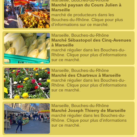
Marseille, Bouches-du-Rhône
Marché paysan du Cours Julien à
Marseille
marché de producteurs dans les
Bouches-du-Rhône. Clique pour plus
d'informations sur ce marché.
Marseille, Bouches-du-Rhône
Marché Sébastopol des Cinq-Avenues
à Marseille
marché régulier dans les Bouches-du-
Rhône. Clique pour plus d'informations
sur ce marché.
Marseille, Bouches-du-Rhône
Marché des Chartreux à Marseille
marché régulier dans les Bouches-du-
Rhône. Clique pour plus d'informations
sur ce marché.
Marseille, Bouches-du-Rhône
Marché Joseph Thierry de Marseille
marché régulier dans les Bouches-du-
Rhône. Clique pour plus d'informations
sur ce marché.