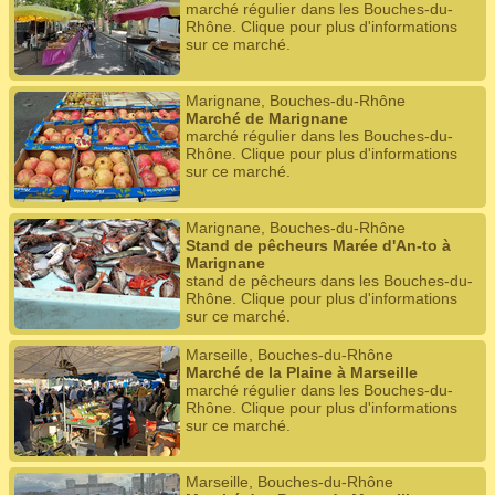
marché régulier dans les Bouches-du-
Rhône. Clique pour plus d'informations
sur ce marché.
Marignane, Bouches-du-Rhône
Marché de Marignane
marché régulier dans les Bouches-du-
Rhône. Clique pour plus d'informations
sur ce marché.
Marignane, Bouches-du-Rhône
Stand de pêcheurs Marée d'An-to à
Marignane
stand de pêcheurs dans les Bouches-du-
Rhône. Clique pour plus d'informations
sur ce marché.
Marseille, Bouches-du-Rhône
Marché de la Plaine à Marseille
marché régulier dans les Bouches-du-
Rhône. Clique pour plus d'informations
sur ce marché.
Marseille, Bouches-du-Rhône