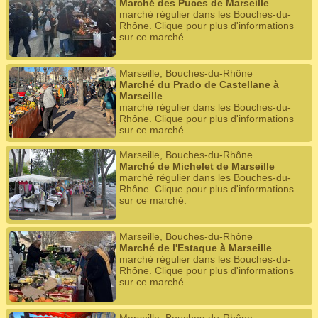
Marché des Puces de Marseille
marché régulier dans les Bouches-du-
Rhône. Clique pour plus d'informations
sur ce marché.
Marseille, Bouches-du-Rhône
Marché du Prado de Castellane à
Marseille
marché régulier dans les Bouches-du-
Rhône. Clique pour plus d'informations
sur ce marché.
Marseille, Bouches-du-Rhône
Marché de Michelet de Marseille
marché régulier dans les Bouches-du-
Rhône. Clique pour plus d'informations
sur ce marché.
Marseille, Bouches-du-Rhône
Marché de l'Estaque à Marseille
marché régulier dans les Bouches-du-
Rhône. Clique pour plus d'informations
sur ce marché.