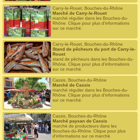
Carry-le-Rouet, Bouches-du-Rhône
Marché de Carry-le-Rouet
marché régulier dans les Bouches-du-
Rhône. Clique pour plus d'informations
sur ce marché.
Carry-le-Rouet, Bouches-du-Rhône
Stand de pêcheurs du port de Carry-le-
Rouet
stand de pêcheurs dans les Bouches-du-
Rhône. Clique pour plus d'informations
sur ce marché.
Cassis, Bouches-du-Rhône
Marché de Cassis
marché régulier dans les Bouches-du-
Rhône. Clique pour plus d'informations
sur ce marché.
Cassis, Bouches-du-Rhône
Marché paysan de Cassis
marché de producteurs dans les
Bouches-du-Rhône. Clique pour plus
d'informations sur ce marché.