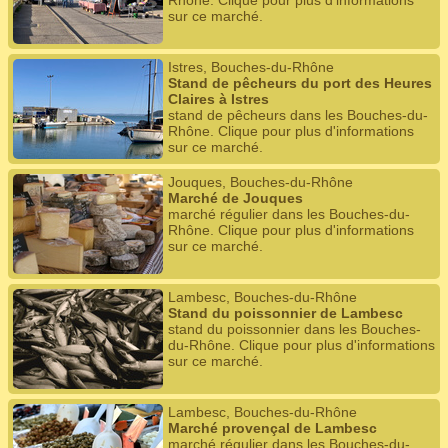
Rhône. Clique pour plus d'informations
sur ce marché.
Istres, Bouches-du-Rhône
Stand de pêcheurs du port des Heures
Claires à Istres
stand de pêcheurs dans les Bouches-du-
Rhône. Clique pour plus d'informations
sur ce marché.
Jouques, Bouches-du-Rhône
Marché de Jouques
marché régulier dans les Bouches-du-
Rhône. Clique pour plus d'informations
sur ce marché.
Lambesc, Bouches-du-Rhône
Stand du poissonnier de Lambesc
stand du poissonnier dans les Bouches-
du-Rhône. Clique pour plus d'informations
sur ce marché.
Lambesc, Bouches-du-Rhône
Marché provençal de Lambesc
marché régulier dans les Bouches-du-