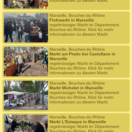
Informationen zu diesem Markt.
Marseille, Bouches-du-Rhône
Flohmarkt in Marseille
regelmässiger Markt im Département
Bouches-du-Rhône. Klick für mehr
Informationen zu diesem Markt.
Marseille, Bouches-du-Rhône
Markt am Prado bei Castellane in
Marseille
regelmässiger Markt im Département
Bouches-du-Rhône. Klick für mehr
Informationen zu diesem Markt.
Marseille, Bouches-du-Rhône
Markt Michelet in Marseille
regelmässiger Markt im Département
Bouches-du-Rhône. Klick für mehr
Informationen zu diesem Markt.
Marseille, Bouches-du-Rhône
Markt L'Estaque in Marseille
regelmässiger Markt im Département
Bouches-du-Rhône. Klick für mehr