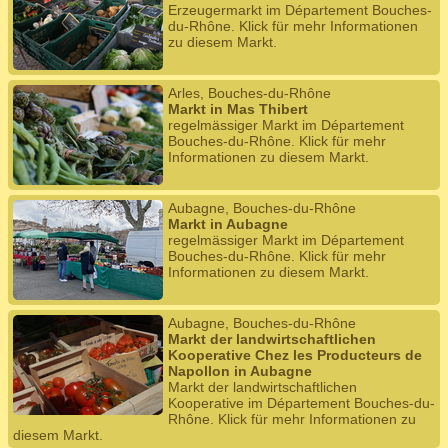
Erzeugermarkt im Département Bouches-
du-Rhône. Klick für mehr Informationen
zu diesem Markt.
Arles, Bouches-du-Rhône
Markt in Mas Thibert
regelmässiger Markt im Département
Bouches-du-Rhône. Klick für mehr
Informationen zu diesem Markt.
Aubagne, Bouches-du-Rhône
Markt in Aubagne
regelmässiger Markt im Département
Bouches-du-Rhône. Klick für mehr
Informationen zu diesem Markt.
Aubagne, Bouches-du-Rhône
Markt der landwirtschaftlichen
Kooperative Chez les Producteurs de
Napollon in Aubagne
Markt der landwirtschaftlichen
Kooperative im Département Bouches-du-
Rhône. Klick für mehr Informationen zu
diesem Markt.