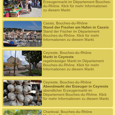
Erzeugermarkt im Département Bouches-
du-Rhône. Klick für mehr Informationen
zu diesem Markt.
Cassis, Bouches-du-Rhône
Stand der Fischer am Hafen in Cassis
Stand der Fischer im Département
Bouches-du-Rhône. Klick für mehr
Informationen zu diesem Markt.
Ceyreste, Bouches-du-Rhône
Markt in Ceyreste
regelmässiger Markt im Département
Bouches-du-Rhône. Klick für mehr
Informationen zu diesem Markt.
Ceyreste, Bouches-du-Rhône
Abendmarkt der Erzeuger in Ceyreste
abendlicher Erzeugermarkt im
Département Bouches-du-Rhône. Klick
für mehr Informationen zu diesem Markt.
Charleval, Bouches-du-Rhône