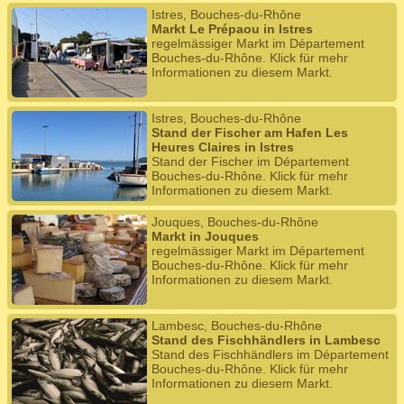
Istres, Bouches-du-Rhône
Markt Le Prépaou in Istres
regelmässiger Markt im Département
Bouches-du-Rhône. Klick für mehr
Informationen zu diesem Markt.
Istres, Bouches-du-Rhône
Stand der Fischer am Hafen Les
Heures Claires in Istres
Stand der Fischer im Département
Bouches-du-Rhône. Klick für mehr
Informationen zu diesem Markt.
Jouques, Bouches-du-Rhône
Markt in Jouques
regelmässiger Markt im Département
Bouches-du-Rhône. Klick für mehr
Informationen zu diesem Markt.
Lambesc, Bouches-du-Rhône
Stand des Fischhändlers in Lambesc
Stand des Fischhändlers im Département
Bouches-du-Rhône. Klick für mehr
Informationen zu diesem Markt.