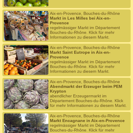
Aix-en-Provence, Bouches-du-Rhône
Markt in Les Milles bei Aix-en-
Provence
regelmässiger Markt im Département
Bouches-du-Rhône. Klick für mehr
Informationen zu diesem Markt.
Aix-en-Provence, Bouches-du-Rhône
Markt Saint Eutrope in Aix-en-
Provence
regelmässiger Markt im Département
Bouches-du-Rhône. Klick für mehr
Informationen zu diesem Markt.
Aix-en-Provence, Bouches-du-Rhône
Abendmarkt der Erzeuger beim PEM
Krypton
abendlicher Erzeugermarkt im
Département Bouches-du-Rhône. Klick
für mehr Informationen zu diesem Markt.
Aix-en-Provence, Bouches-du-Rhône
Markt Encagnane in Aix-en-Provence
regelmässiger Markt im Département
Bouches-du-Rhône. Klick für mehr