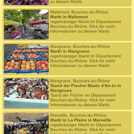
zu diesem Markt.
Mallemort, Bouches-du-Rhône
Markt in Mallemort
regelmässiger Markt im Département
Bouches-du-Rhône. Klick für mehr
Informationen zu diesem Markt.
Marignane, Bouches-du-Rhône
Markt in Marignane
regelmässiger Markt im Département
Bouches-du-Rhône. Klick für mehr
Informationen zu diesem Markt.
Marignane, Bouches-du-Rhône
Stand der Fischer Marée d'An-to in
Marignane
Stand der Fischer im Département
Bouches-du-Rhône. Klick für mehr
Informationen zu diesem Markt.
Marseille, Bouches-du-Rhône
Markt in La Plaine in Marseille
regelmässiger Markt im Département
Bouches-du-Rhône. Klick für mehr