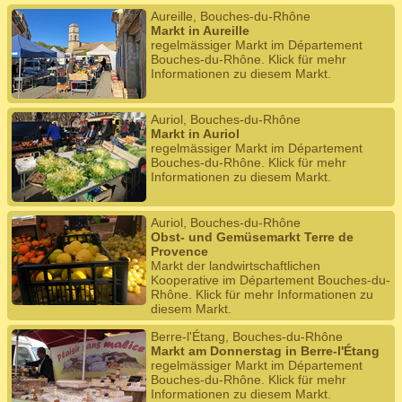
Aureille, Bouches-du-Rhône
Markt in Aureille
regelmässiger Markt im Département
Bouches-du-Rhône. Klick für mehr
Informationen zu diesem Markt.
Auriol, Bouches-du-Rhône
Markt in Auriol
regelmässiger Markt im Département
Bouches-du-Rhône. Klick für mehr
Informationen zu diesem Markt.
Auriol, Bouches-du-Rhône
Obst- und Gemüsemarkt Terre de
Provence
Markt der landwirtschaftlichen
Kooperative im Département Bouches-du-
Rhône. Klick für mehr Informationen zu
diesem Markt.
Berre-l'Étang, Bouches-du-Rhône
Markt am Donnerstag in Berre-l'Étang
regelmässiger Markt im Département
Bouches-du-Rhône. Klick für mehr
Informationen zu diesem Markt.