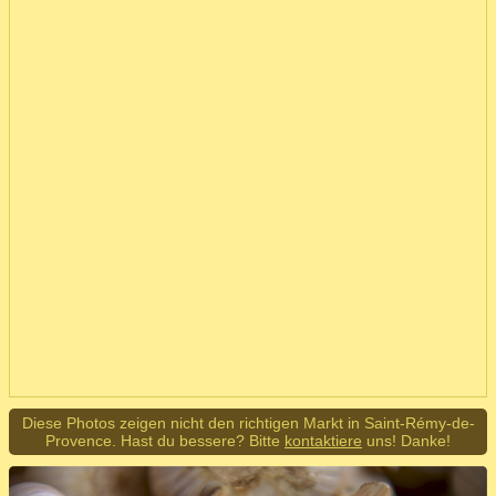
Diese Photos zeigen nicht den richtigen Markt in Saint-Rémy-de-
Provence. Hast du bessere? Bitte
kontaktiere
uns! Danke!