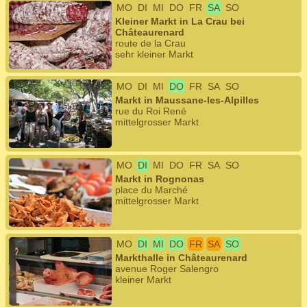
MO
DI
MI
DO
FR
SA
SO
Kleiner Markt in La Crau bei
Châteaurenard
route de la Crau
sehr kleiner Markt
MO
DI
MI
DO
FR
SA
SO
Markt in Maussane-les-Alpilles
rue du Roi René
mittelgrosser Markt
MO
DI
MI
DO
FR
SA
SO
Markt in Rognonas
place du Marché
mittelgrosser Markt
MO
DI
MI
DO
FR
SA
SO
Markthalle in Châteaurenard
avenue Roger Salengro
kleiner Markt