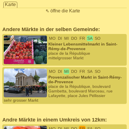
Karte
⇖ öffne die Karte
Andere Märkte in der selben Gemeinde:
MO
DI
MI
DO
FR
SA
SO
Kleiner Lebensmittelmarkt in Saint-
Rémy-de-Provence
place de la République
mittelgrosser Markt
MO
DI
MI
DO
FR
SA
SO
Provenzalischer Markt in Saint-Rémy-
de-Provence
place de la République, boulevard
Gambetta, boulevard Marceau, rue
Lafayette, place Jules Péllissier
sehr grosser Markt
Andre Märkte in einem Umkreis von 12km:
MO
DI
MI
DO
FR
SA
SO