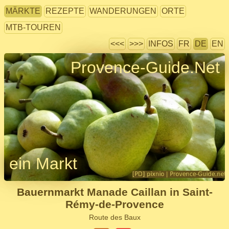
MÄRKTE
REZEPTE
WANDERUNGEN
ORTE
MTB-TOUREN
<<<
>>>
INFOS
FR
DE
EN
Provence-Guide.Net
ein Markt
Bauernmarkt Manade Caillan in Saint-
Rémy-de-Provence
Route des Baux