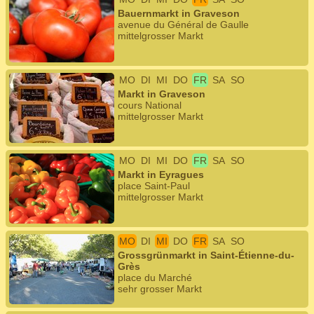
Bauernmarkt in Graveson
avenue du Général de Gaulle
mittelgrosser Markt
MO
DI
MI
DO
FR
SA
SO
Markt in Graveson
cours National
mittelgrosser Markt
MO
DI
MI
DO
FR
SA
SO
Markt in Eyragues
place Saint-Paul
mittelgrosser Markt
MO
DI
MI
DO
FR
SA
SO
Grossgrünmarkt in Saint-Étienne-du-
Grès
place du Marché
sehr grosser Markt