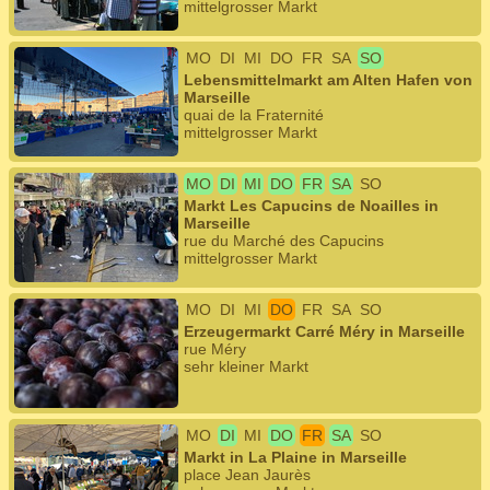
mittelgrosser Markt
MO
DI
MI
DO
FR
SA
SO
Lebensmittelmarkt am Alten Hafen von
Marseille
quai de la Fraternité
mittelgrosser Markt
MO
DI
MI
DO
FR
SA
SO
Markt Les Capucins de Noailles in
Marseille
rue du Marché des Capucins
mittelgrosser Markt
MO
DI
MI
DO
FR
SA
SO
Erzeugermarkt Carré Méry in Marseille
rue Méry
sehr kleiner Markt
MO
DI
MI
DO
FR
SA
SO
Markt in La Plaine in Marseille
place Jean Jaurès