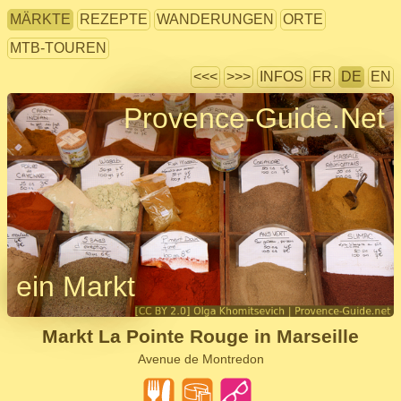
MÄRKTE
REZEPTE
WANDERUNGEN
ORTE
MTB-TOUREN
<<<
>>>
INFOS
FR
DE
EN
Provence-Guide.Net
ein Markt
Markt La Pointe Rouge in Marseille
Avenue de Montredon