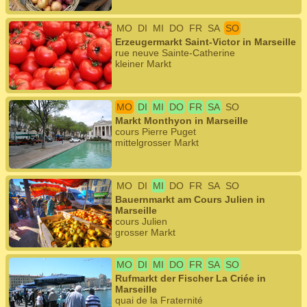
MO
DI
MI
DO
FR
SA
SO
Erzeugermarkt Saint-Victor in Marseille
rue neuve Sainte-Catherine
kleiner Markt
MO
DI
MI
DO
FR
SA
SO
Markt Monthyon in Marseille
cours Pierre Puget
mittelgrosser Markt
MO
DI
MI
DO
FR
SA
SO
Bauernmarkt am Cours Julien in
Marseille
cours Julien
grosser Markt
MO
DI
MI
DO
FR
SA
SO
Rufmarkt der Fischer La Criée in
Marseille
quai de la Fraternité