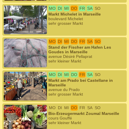
MO
DI
MI
DO
FR
SA
SO
Markt Michelet in Marseille
boulevard Michelet
sehr grosser Markt
MO
DI
MI
DO
FR
SA
SO
Stand der Fischer am Hafen Les
Goudes in Marseille
avenue Désiré Pellaprat
sehr kleiner Markt
MO
DI
MI
DO
FR
SA
SO
Markt am Prado bei Castellane in
Marseille
avenue du Prado
sehr grosser Markt
MO
DI
MI
DO
FR
SA
SO
Bio-Erzeugermarkt Zoumaï Marseille
cours Gouffé
sehr kleiner Markt