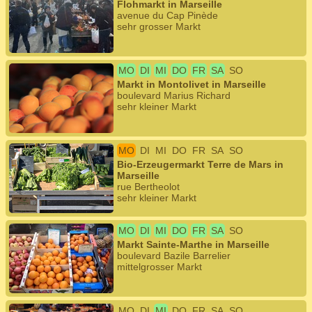
Flohmarkt in Marseille
avenue du Cap Pinède
sehr grosser Markt
MO
DI
MI
DO
FR
SA
SO
Markt in Montolivet in Marseille
boulevard Marius Richard
sehr kleiner Markt
MO
DI
MI
DO
FR
SA
SO
Bio-Erzeugermarkt Terre de Mars in
Marseille
rue Bertheolot
sehr kleiner Markt
MO
DI
MI
DO
FR
SA
SO
Markt Sainte-Marthe in Marseille
boulevard Bazile Barrelier
mittelgrosser Markt
MO
DI
MI
DO
FR
SA
SO