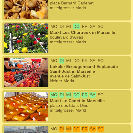
place Bernard Cadenat
mittelgrosser Markt
MO
DI
MI
DO
FR
SA
SO
Markt Les Chartreux in Marseille
boulevard d'Arras
mittelgrosser Markt
MO
DI
MI
DO
FR
SA
SO
Lokaler Erzeugermarkt Esplanade
Saint-Just in Marseille
avenue de Saint-Just
kleiner Markt
MO
DI
MI
DO
FR
SA
SO
Markt Le Canet in Marseille
place des Etats Unis
mittelgrosser Markt
MO
DI
MI
DO
FR
SA
SO