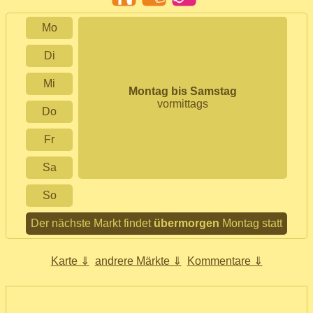
Mo
Di
Mi
Montag bis Samstag
vormittags
Do
Fr
Sa
So
Der nächste Markt findet
übermorgen
Montag statt
Karte ⇓
andrere Märkte ⇓
Kommentare ⇓