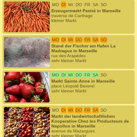
MO
DI
MI
DO
FR
SA
SO
Erzeugermarkt Pastré in Marseille
traverse de Carthage
kleiner Markt
MO
DI
MI
DO
FR
SA
SO
Stand der Fischer am Hafen La
Madrague in Marseille
rue des Arapèdes
sehr kleiner Markt
MO
DI
MI
DO
FR
SA
SO
Markt Sainte-Anne in Marseille
place Léopold Baverel
sehr kleiner Markt
MO
DI
MI
DO
FR
SA
SO
Markt der landwirtschaftlichen
Kooperative Chez les Producteurs de
Napollon in Marseille
avenue de Mazargues
sehr kleiner Markt