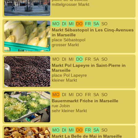
mittelgrosser Markt
MO
DI
MI
DO
FR
SA
SO
Markt Sébastopol in Les Cinq-Avenues
in Marseille
place Sébastopol
grosser Markt
MO
DI
MI
DO
FR
SA
SO
Markt Pol Lapeyre in Saint-Pierre in
Marseille
place Pol Lapeyre
kleiner Markt
MO
DI
MI
DO
FR
SA
SO
Bauernmarkt Friche in Marseille
rue Jobin
sehr kleiner Markt
MO
DI
MI
DO
FR
SA
SO
Markt La Belle de Mai in Marseille