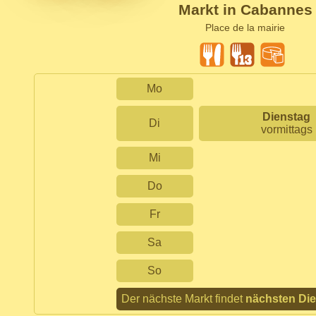
Markt in Cabannes
Place de la mairie
Mo
Dienstag
Di
vormittags
Mi
Do
Fr
Sa
So
Der nächste Markt findet
nächsten Di