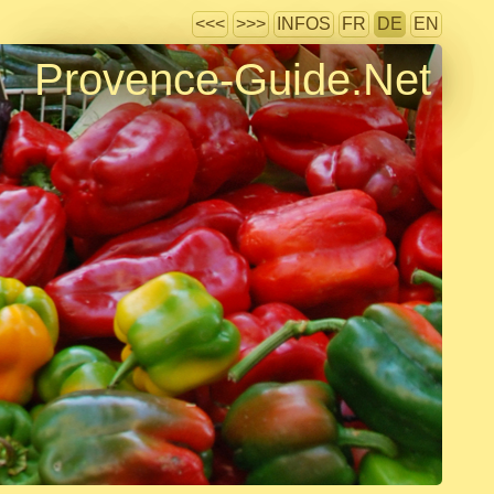
<<<
>>>
INFOS
FR
DE
EN
Provence-Guide.Net