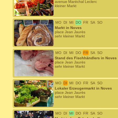
avenue Maréchal Leclerc
kleiner Markt
MO
DI
MI
DO
FR
SA
SO
Markt in Noves
place Jean Jaurès
sehr kleiner Markt
MO
DI
MI
DO
FR
SA
SO
Stand des Fischhändlers in Noves
place Jean Jaurès
sehr kleiner Markt
MO
DI
MI
DO
FR
SA
SO
Lokaler Erzeugermarkt in Noves
place Jean Jaurès
sehr kleiner Markt
MO
DI
MI
DO
FR
SA
SO