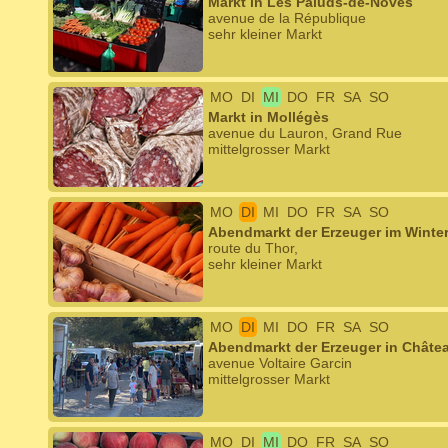
Markt in Les Paluds-de-Noves
avenue de la République
sehr kleiner Markt
MO
DI
MI
DO
FR
SA
SO
Markt in Mollégès
avenue du Lauron, Grand Rue
mittelgrosser Markt
MO
DI
MI
DO
FR
SA
SO
Abendmarkt der Erzeuger im Winte
route du Thor,
sehr kleiner Markt
MO
DI
MI
DO
FR
SA
SO
Abendmarkt der Erzeuger in Chât
avenue Voltaire Garcin
mittelgrosser Markt
MO
DI
MI
DO
FR
SA
SO