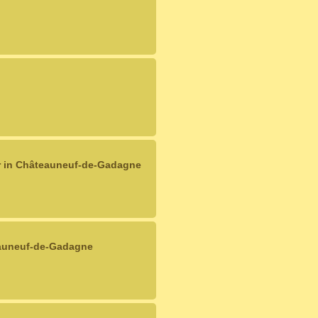
r in Châteauneuf-de-Gadagne
eauneuf-de-Gadagne