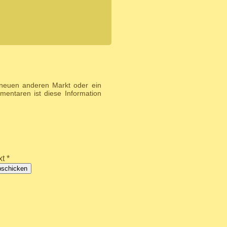
 neuen anderen Markt oder ein
entaren ist diese Information
t *
bschicken