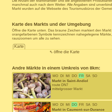
Die Anzahl der Markthändler und die angebotenen Produktarten
manchmal auch nach dem Wetter. Alle Angaben sind unverbind
Markt wurden auf die Webseite des Tourismusbüros der Gemein
Karte des Markts und der Umgebung
Öffne die Karte unten. Das braune Zeichen markiert den Markt d
orangefarbenen Symbole kennzeichnen nahegelegene Märkte,
rauszoomen um alle zu sehen.
Karte
⇖ öffne die Karte
Andre Märkte in einem Umkreis von 8km:
MO
DI
MI
DO
FR
SA
SO
Markt in Saint-Andiol
route DN7
mittelgrosser Markt
MO
DI
MI
DO
FR
SA
SO
Markt in Caumont-sur-Durance