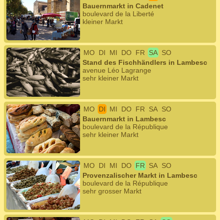
Bauernmarkt in Cadenet
boulevard de la Liberté
kleiner Markt
MO
DI
MI
DO
FR
SA
SO
Stand des Fischhändlers in Lambesc
avenue Léo Lagrange
sehr kleiner Markt
MO
DI
MI
DO
FR
SA
SO
Bauernmarkt in Lambesc
boulevard de la République
sehr kleiner Markt
MO
DI
MI
DO
FR
SA
SO
Provenzalischer Markt in Lambesc
boulevard de la République
sehr grosser Markt