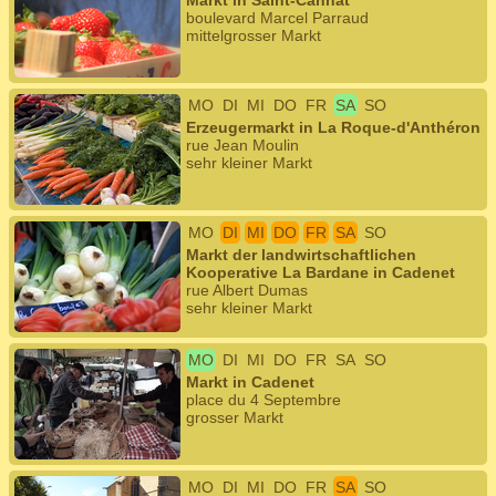
Markt in Saint-Cannat
boulevard Marcel Parraud
mittelgrosser Markt
MO
DI
MI
DO
FR
SA
SO
Erzeugermarkt in La Roque-d'Anthéron
rue Jean Moulin
sehr kleiner Markt
MO
DI
MI
DO
FR
SA
SO
Markt der landwirtschaftlichen
Kooperative La Bardane in Cadenet
rue Albert Dumas
sehr kleiner Markt
MO
DI
MI
DO
FR
SA
SO
Markt in Cadenet
place du 4 Septembre
grosser Markt
MO
DI
MI
DO
FR
SA
SO