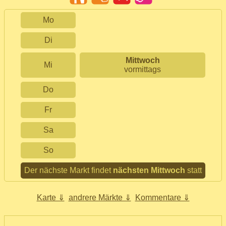
Mo
Di
Mittwoch
Mi
vormittags
Do
Fr
Sa
So
Der nächste Markt findet
nächsten Mittwoch
statt
Karte ⇓
andrere Märkte ⇓
Kommentare ⇓