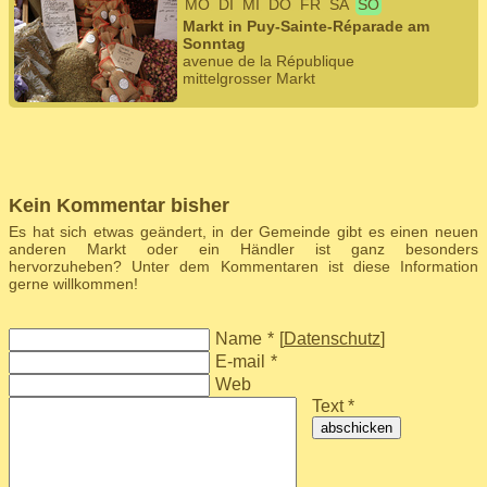
MO
DI
MI
DO
FR
SA
SO
Markt in Puy-Sainte-Réparade am
Sonntag
avenue de la République
mittelgrosser Markt
Kein Kommentar bisher
Es hat sich etwas geändert, in der Gemeinde gibt es einen neuen
anderen Markt oder ein Händler ist ganz besonders
hervorzuheben? Unter dem Kommentaren ist diese Information
gerne willkommen!
Name
*
[
Datenschutz
]
E-mail
*
Web
Text *
abschicken