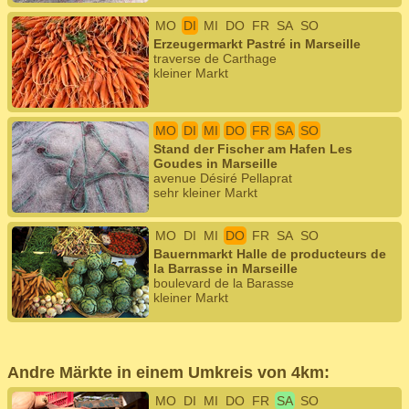
MO
DI
MI
DO
FR
SA
SO
Erzeugermarkt Pastré in Marseille
traverse de Carthage
kleiner Markt
MO
DI
MI
DO
FR
SA
SO
Stand der Fischer am Hafen Les
Goudes in Marseille
avenue Désiré Pellaprat
sehr kleiner Markt
MO
DI
MI
DO
FR
SA
SO
Bauernmarkt Halle de producteurs de
la Barrasse in Marseille
boulevard de la Barasse
kleiner Markt
Andre Märkte in einem Umkreis von 4km:
MO
DI
MI
DO
FR
SA
SO