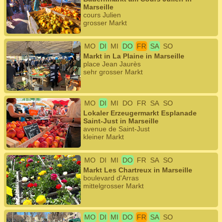
Marseille
cours Julien
grosser Markt
MO
DI
MI
DO
FR
SA
SO
Markt in La Plaine in Marseille
place Jean Jaurès
sehr grosser Markt
MO
DI
MI
DO
FR
SA
SO
Lokaler Erzeugermarkt Esplanade
Saint-Just in Marseille
avenue de Saint-Just
kleiner Markt
MO
DI
MI
DO
FR
SA
SO
Markt Les Chartreux in Marseille
boulevard d'Arras
mittelgrosser Markt
MO
DI
MI
DO
FR
SA
SO