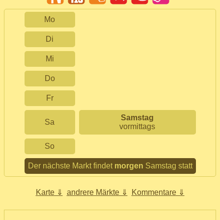
Mo
Di
Mi
Do
Fr
Samstag
Sa
vormittags
So
Der nächste Markt findet
morgen
Samstag statt
Karte ⇓
andrere Märkte ⇓
Kommentare ⇓