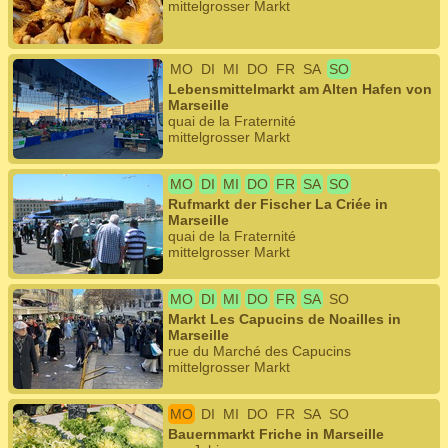
mittelgrosser Markt
MO
DI
MI
DO
FR
SA
SO
Lebensmittelmarkt am Alten Hafen von
Marseille
quai de la Fraternité
mittelgrosser Markt
MO
DI
MI
DO
FR
SA
SO
Rufmarkt der Fischer La Criée in
Marseille
quai de la Fraternité
mittelgrosser Markt
MO
DI
MI
DO
FR
SA
SO
Markt Les Capucins de Noailles in
Marseille
rue du Marché des Capucins
mittelgrosser Markt
MO
DI
MI
DO
FR
SA
SO
Bauernmarkt Friche in Marseille