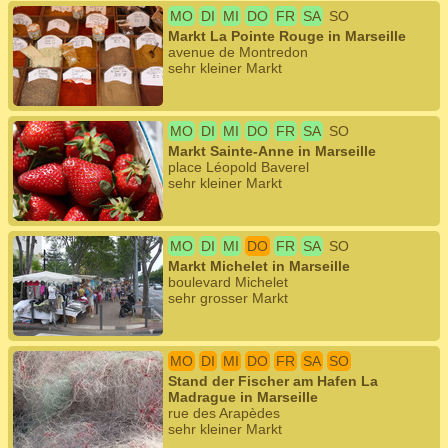
MO
DI
MI
DO
FR
SA
SO
Markt La Pointe Rouge in Marseille
avenue de Montredon
sehr kleiner Markt
MO
DI
MI
DO
FR
SA
SO
Markt Sainte-Anne in Marseille
place Léopold Baverel
sehr kleiner Markt
MO
DI
MI
DO
FR
SA
SO
Markt Michelet in Marseille
boulevard Michelet
sehr grosser Markt
MO
DI
MI
DO
FR
SA
SO
Stand der Fischer am Hafen La
Madrague in Marseille
rue des Arapèdes
sehr kleiner Markt