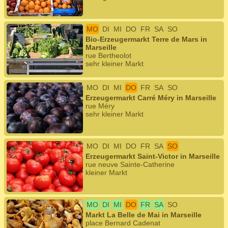
MO
DI
MI
DO
FR
SA
SO
Bio-Erzeugermarkt Terre de Mars in
Marseille
rue Bertheolot
sehr kleiner Markt
MO
DI
MI
DO
FR
SA
SO
Erzeugermarkt Carré Méry in Marseille
rue Méry
sehr kleiner Markt
MO
DI
MI
DO
FR
SA
SO
Erzeugermarkt Saint-Victor in Marseille
rue neuve Sainte-Catherine
kleiner Markt
MO
DI
MI
DO
FR
SA
SO
Markt La Belle de Mai in Marseille
place Bernard Cadenat