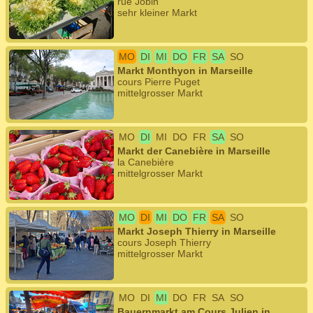
rue Jobin
sehr kleiner Markt
MO
DI
MI
DO
FR
SA
SO
Markt Monthyon in Marseille
cours Pierre Puget
mittelgrosser Markt
MO
DI
MI
DO
FR
SA
SO
Markt der Canebière in Marseille
la Canebière
mittelgrosser Markt
MO
DI
MI
DO
FR
SA
SO
Markt Joseph Thierry in Marseille
cours Joseph Thierry
mittelgrosser Markt
MO
DI
MI
DO
FR
SA
SO
Bauernmarkt am Cours Julien in