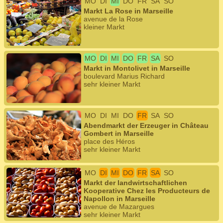
MO
DI
MI
DO
FR
SA
SO
Markt La Rose in Marseille
avenue de la Rose
kleiner Markt
MO
DI
MI
DO
FR
SA
SO
Markt in Montolivet in Marseille
boulevard Marius Richard
sehr kleiner Markt
MO
DI
MI
DO
FR
SA
SO
Abendmarkt der Erzeuger in Château
Gombert in Marseille
place des Héros
sehr kleiner Markt
MO
DI
MI
DO
FR
SA
SO
Markt der landwirtschaftlichen
Kooperative Chez les Producteurs de
Napollon in Marseille
avenue de Mazargues
sehr kleiner Markt