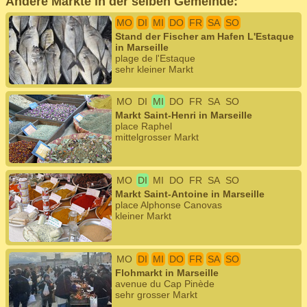
Andere Märkte in der selben Gemeinde:
MO
DI
MI
DO
FR
SA
SO
Stand der Fischer am Hafen L'Estaque
in Marseille
plage de l'Estaque
sehr kleiner Markt
MO
DI
MI
DO
FR
SA
SO
Markt Saint-Henri in Marseille
place Raphel
mittelgrosser Markt
MO
DI
MI
DO
FR
SA
SO
Markt Saint-Antoine in Marseille
place Alphonse Canovas
kleiner Markt
MO
DI
MI
DO
FR
SA
SO
Flohmarkt in Marseille
avenue du Cap Pinède
sehr grosser Markt