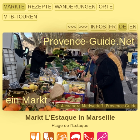
MÄRKTE
REZEPTE
WANDERUNGEN
ORTE
MTB-TOUREN
<<<
>>>
INFOS
FR
DE
EN
Provence-Guide.Net
ein Markt
Markt L'Estaque in Marseille
Plage de l'Estaque