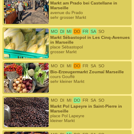
Markt am Prado bei Castellane in
Marseille
avenue du Prado
sehr grosser Markt
MO
DI
MI
DO
FR
SA
SO
Markt Sébastopol in Les Cinq-Avenues
in Marseille
place Sébastopol
grosser Markt
MO
DI
MI
DO
FR
SA
SO
Bio-Erzeugermarkt Zoumaï Marseille
cours Gouffé
sehr kleiner Markt
MO
DI
MI
DO
FR
SA
SO
Markt Pol Lapeyre in Saint-Pierre in
Marseille
place Pol Lapeyre
kleiner Markt