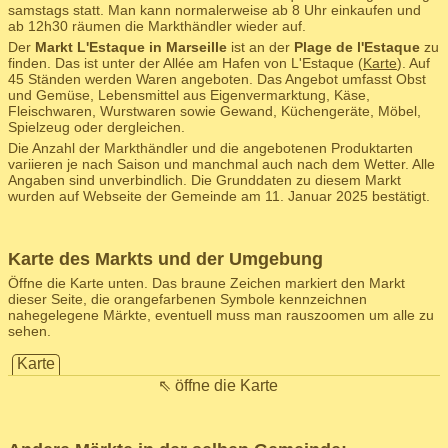
samstags statt. Man kann normalerweise ab 8 Uhr einkaufen und
ab 12h30 räumen die Markthändler wieder auf.
Der
Markt L'Estaque in Marseille
ist an der
Plage de l'Estaque
zu
finden. Das ist unter der Allée am Hafen von L'Estaque (
Karte
). Auf
45 Ständen werden Waren angeboten. Das Angebot umfasst Obst
und Gemüse, Lebensmittel aus Eigenvermarktung, Käse,
Fleischwaren, Wurstwaren sowie Gewand, Küchengeräte, Möbel,
Spielzeug oder dergleichen.
Die Anzahl der Markthändler und die angebotenen Produktarten
variieren je nach Saison und manchmal auch nach dem Wetter. Alle
Angaben sind unverbindlich. Die Grunddaten zu diesem Markt
wurden auf Webseite der Gemeinde am 11. Januar 2025 bestätigt.
Karte des Markts und der Umgebung
Öffne die Karte unten. Das braune Zeichen markiert den Markt
dieser Seite, die orangefarbenen Symbole kennzeichnen
nahegelegene Märkte, eventuell muss man rauszoomen um alle zu
sehen.
Karte
⇖ öffne die Karte