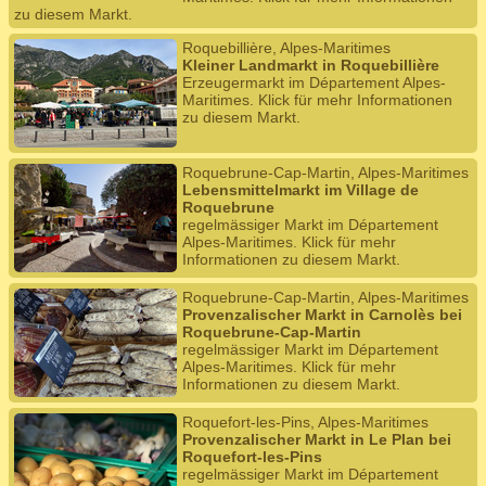
zu diesem Markt.
Roquebillière, Alpes-Maritimes
Kleiner Landmarkt in Roquebillière
Erzeugermarkt im Département Alpes-
Maritimes. Klick für mehr Informationen
zu diesem Markt.
Roquebrune-Cap-Martin, Alpes-Maritimes
Lebensmittelmarkt im Village de
Roquebrune
regelmässiger Markt im Département
Alpes-Maritimes. Klick für mehr
Informationen zu diesem Markt.
Roquebrune-Cap-Martin, Alpes-Maritimes
Provenzalischer Markt in Carnolès bei
Roquebrune-Cap-Martin
regelmässiger Markt im Département
Alpes-Maritimes. Klick für mehr
Informationen zu diesem Markt.
Roquefort-les-Pins, Alpes-Maritimes
Provenzalischer Markt in Le Plan bei
Roquefort-les-Pins
regelmässiger Markt im Département