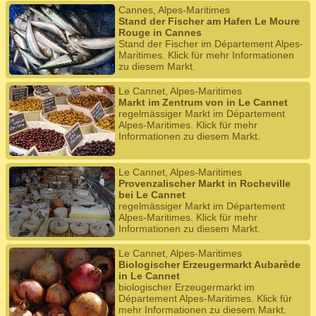
Cannes, Alpes-Maritimes
Stand der Fischer am Hafen Le Moure
Rouge in Cannes
Stand der Fischer im Département Alpes-
Maritimes. Klick für mehr Informationen
zu diesem Markt.
Le Cannet, Alpes-Maritimes
Markt im Zentrum von in Le Cannet
regelmässiger Markt im Département
Alpes-Maritimes. Klick für mehr
Informationen zu diesem Markt.
Le Cannet, Alpes-Maritimes
Provenzalischer Markt in Rocheville
bei Le Cannet
regelmässiger Markt im Département
Alpes-Maritimes. Klick für mehr
Informationen zu diesem Markt.
Le Cannet, Alpes-Maritimes
Biologischer Erzeugermarkt Aubarède
in Le Cannet
biologischer Erzeugermarkt im
Département Alpes-Maritimes. Klick für
mehr Informationen zu diesem Markt.