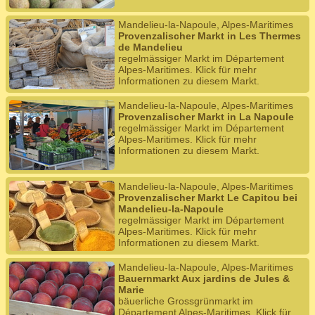
Mandelieu-la-Napoule, Alpes-Maritimes
Provenzalischer Markt in Les Thermes
de Mandelieu
regelmässiger Markt im Département
Alpes-Maritimes. Klick für mehr
Informationen zu diesem Markt.
Mandelieu-la-Napoule, Alpes-Maritimes
Provenzalischer Markt in La Napoule
regelmässiger Markt im Département
Alpes-Maritimes. Klick für mehr
Informationen zu diesem Markt.
Mandelieu-la-Napoule, Alpes-Maritimes
Provenzalischer Markt Le Capitou bei
Mandelieu-la-Napoule
regelmässiger Markt im Département
Alpes-Maritimes. Klick für mehr
Informationen zu diesem Markt.
Mandelieu-la-Napoule, Alpes-Maritimes
Bauernmarkt Aux jardins de Jules &
Marie
bäuerliche Grossgrünmarkt im
Département Alpes-Maritimes. Klick für