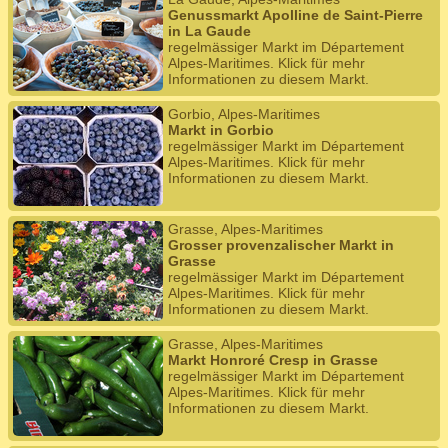
Genussmarkt Apolline de Saint-Pierre
in La Gaude
regelmässiger Markt im Département
Alpes-Maritimes. Klick für mehr
Informationen zu diesem Markt.
Gorbio, Alpes-Maritimes
Markt in Gorbio
regelmässiger Markt im Département
Alpes-Maritimes. Klick für mehr
Informationen zu diesem Markt.
Grasse, Alpes-Maritimes
Grosser provenzalischer Markt in
Grasse
regelmässiger Markt im Département
Alpes-Maritimes. Klick für mehr
Informationen zu diesem Markt.
Grasse, Alpes-Maritimes
Markt Honroré Cresp in Grasse
regelmässiger Markt im Département
Alpes-Maritimes. Klick für mehr
Informationen zu diesem Markt.