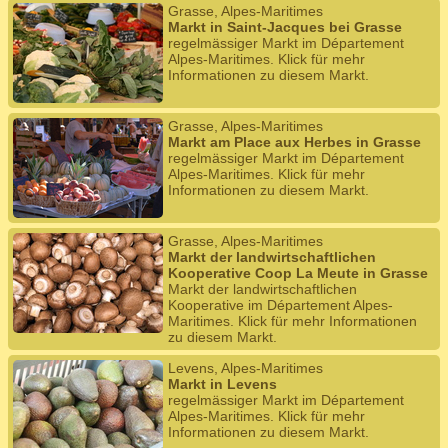
Grasse, Alpes-Maritimes
Markt in Saint-Jacques bei Grasse
regelmässiger Markt im Département
Alpes-Maritimes. Klick für mehr
Informationen zu diesem Markt.
Grasse, Alpes-Maritimes
Markt am Place aux Herbes in Grasse
regelmässiger Markt im Département
Alpes-Maritimes. Klick für mehr
Informationen zu diesem Markt.
Grasse, Alpes-Maritimes
Markt der landwirtschaftlichen
Kooperative Coop La Meute in Grasse
Markt der landwirtschaftlichen
Kooperative im Département Alpes-
Maritimes. Klick für mehr Informationen
zu diesem Markt.
Levens, Alpes-Maritimes
Markt in Levens
regelmässiger Markt im Département
Alpes-Maritimes. Klick für mehr
Informationen zu diesem Markt.