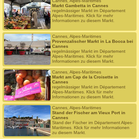
Cannes, Alpes-Maritimes
Markt Gambetta in Cannes
regelmässiger Markt im Département
Alpes-Maritimes. Klick für mehr
Informationen zu diesem Markt.
Cannes, Alpes-Maritimes
Provenzalischer Markt in La Bocca bei
Cannes
regelmässiger Markt im Département
Alpes-Maritimes. Klick für mehr
Informationen zu diesem Markt.
Cannes, Alpes-Maritimes
Markt am Cap de la Croisette in
Cannes
regelmässiger Markt im Département
Alpes-Maritimes. Klick für mehr
Informationen zu diesem Markt.
Cannes, Alpes-Maritimes
Stand der Fischer am Vieux Port in
Cannes
Stand der Fischer im Département Alpes-
Maritimes. Klick für mehr Informationen
zu diesem Markt.