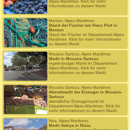
Alpes-Maritimes. Klick für mehr
Informationen zu diesem Markt.
Menton, Alpes-Maritimes
Stand der Fischer am Vieux Port in
Menton
Stand der Fischer im Département Alpes-
Maritimes. Klick für mehr Informationen
zu diesem Markt.
Mouans-Sartoux, Alpes-Maritimes
Markt in Mouans-Sartoux
regelmässiger Markt im Département
Alpes-Maritimes. Klick für mehr
Informationen zu diesem Markt.
Mouans-Sartoux, Alpes-Maritimes
Abendmarkt der Erzeuger in Mouans-
Sartoux
abendlicher Erzeugermarkt im
Département Alpes-Maritimes. Klick für
mehr Informationen zu diesem Markt.
Nice, Alpes-Maritimes
Markt Saleya in Nizza