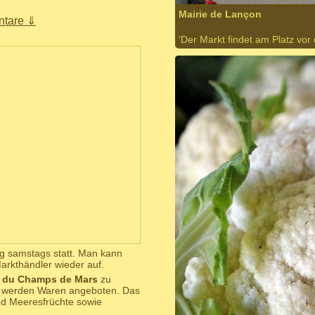
Mairie de Lançon
tare ⇓
'Der Markt findet am Platz vo
g samstags statt. Man kann
rkthändler wieder auf.
 du Champs de Mars
zu
n werden Waren angeboten. Das
nd Meeresfrüchte sowie