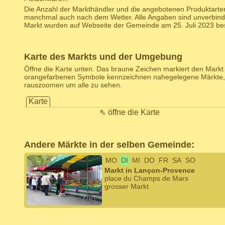
Die Anzahl der Markthändler und die angebotenen Produktarten
manchmal auch nach dem Wetter. Alle Angaben sind unverbind
Markt wurden auf Webseite der Gemeinde am 25. Juli 2023 best
Karte des Markts und der Umgebung
Öffne die Karte unten. Das braune Zeichen markiert den Markt d
orangefarbenen Symbole kennzeichnen nahegelegene Märkte,
rauszoomen um alle zu sehen.
Karte
⇖ öffne die Karte
Andere Märkte in der selben Gemeinde:
MO
DI
MI
DO
FR
SA
SO
Markt in Lançon-Provence
place du Champs de Mars
grosser Markt