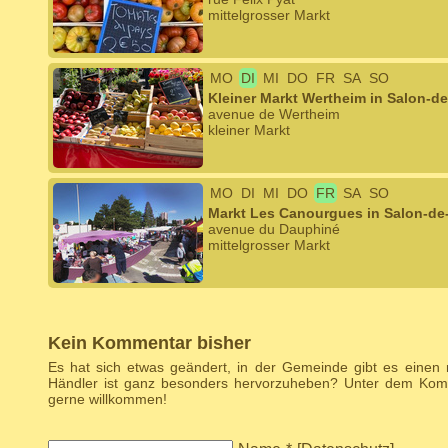
mittelgrosser Markt
MO
DI
MI
DO
FR
SA
SO
Kleiner Markt Wertheim in Salon-d
avenue de Wertheim
kleiner Markt
MO
DI
MI
DO
FR
SA
SO
Markt Les Canourgues in Salon-de
avenue du Dauphiné
mittelgrosser Markt
Kein Kommentar bisher
Es hat sich etwas geändert, in der Gemeinde gibt es einen
Händler ist ganz besonders hervorzuheben? Unter dem Komm
gerne willkommen!