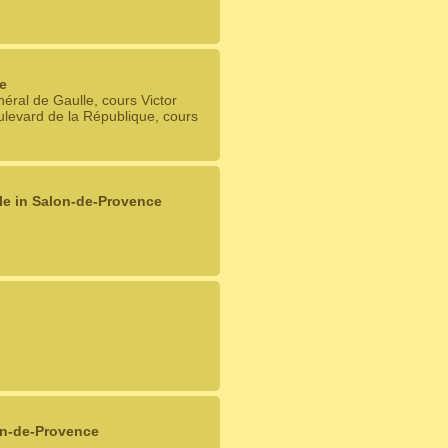
e
ral de Gaulle, cours Victor
levard de la République, cours
le in Salon-de-Provence
on-de-Provence