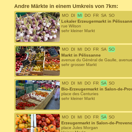
Andre Märkte in einem Umkreis von 7km:
MO
DI
MI
DO
FR
SA
SO
Lokaler Erzeugermarkt in Pélissan
rue Wilson
sehr kleiner Markt
MO
DI
MI
DO
FR
SA
SO
Markt in Pélissanne
avenue du Général de Gaulle, avenue
sehr grosser Markt
MO
DI
MI
DO
FR
SA
SO
Bio-Erzeugermarkt in Salon-de-Pr
place des Centuries
sehr kleiner Markt
MO
DI
MI
DO
FR
SA
SO
Erzeugermarkt in Salon-de-Proven
place Jules Morgan