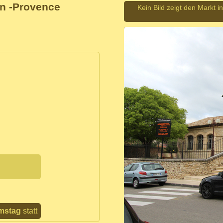
on -Provence
Kein Bild zeigt den Markt 
mstag
statt