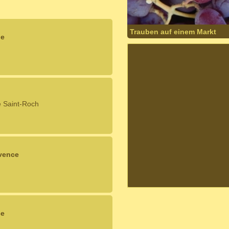
Trauben auf einem Markt
ne
 Saint-Roch
ovence
ce