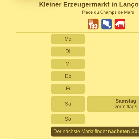
Kleiner Erzeugermarkt in Lanç
Place du Champs de Mars
Mo
Di
Mi
Do
Fr
Samstag
Sa
vormittags
So
Der nächste Markt findet
nächsten Sa