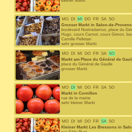
kleiner Markt
MO
DI
MI
DO
FR
SA
SO
Grosser Markt in Salon-de-Provenc
boulevard Nostradamus, place du Géné
Hugo, cours Carnot, cours Gimon, bou
Camille Pelletan
sehr grosser Markt
MO
DI
MI
DO
FR
SA
SO
Markt am Place du Général de Gaul
place du Général de Gaulle
grosser Markt
MO
DI
MI
DO
FR
SA
SO
Markt in Cornillon
rue de la mairie
sehr kleiner Markt
MO
DI
MI
DO
FR
SA
SO
Kleiner Markt Les Bressons in Sal
rue Félix Pyat