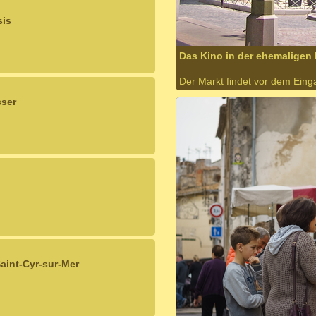
sis
Das Kino in der ehemaligen 
Der Markt findet vor dem Einga
sser
aint-Cyr-sur-Mer