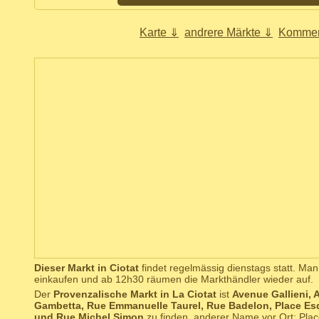
Karte ⇓
andrere Märkte ⇓
Kommen
Dieser Markt in Ciotat
findet regelmässig dienstags statt. Ma
einkaufen und ab 12h30 räumen die Markthändler wieder auf.
Der
Provenzalische Markt in La Ciotat
ist
Avenue Gallieni, 
Gambetta, Rue Emmanuelle Taurel, Rue Badelon, Place Esq
und Rue Michel Simon
zu finden, anderer Name vor Ort: Plac