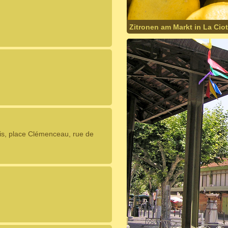
Zitronen am Markt in La Ciot
is, place Clémenceau, rue de