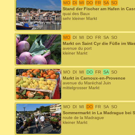
MO
DI
MI
DO
FR
SA
SO
Stand der Fischer am Hafen in Cas
quai des Baux
sehr kleiner Markt
MO
DI
MI
DO
FR
SA
SO
Markt on Saint Cyr die Füße im Wa
avenue du port
kleiner Markt
MO
DI
MI
DO
FR
SA
SO
Markt in Carnoux-en-Provence
avenue du Maréchal Juin
mittelgrosser Markt
MO
DI
MI
DO
FR
SA
SO
Sommermarkt in La Madrague bei S
route de la Madrague
kleiner Markt