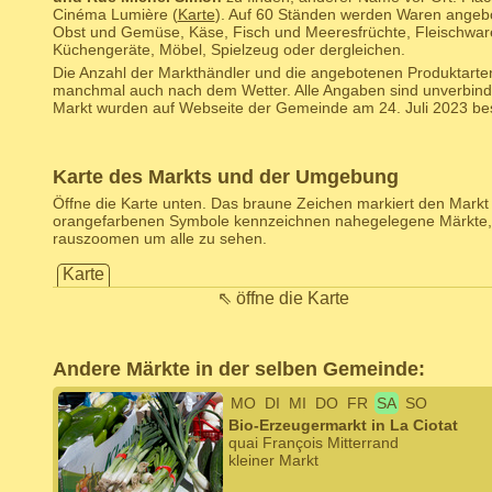
Cinéma Lumière (
Karte
). Auf 60 Ständen werden Waren angeb
Obst und Gemüse, Käse, Fisch und Meeresfrüchte, Fleischwa
Küchengeräte, Möbel, Spielzeug oder dergleichen.
Die Anzahl der Markthändler und die angebotenen Produktarten
manchmal auch nach dem Wetter. Alle Angaben sind unverbind
Markt wurden auf Webseite der Gemeinde am 24. Juli 2023 best
Karte des Markts und der Umgebung
Öffne die Karte unten. Das braune Zeichen markiert den Markt d
orangefarbenen Symbole kennzeichnen nahegelegene Märkte,
rauszoomen um alle zu sehen.
Karte
⇖ öffne die Karte
Andere Märkte in der selben Gemeinde:
MO
DI
MI
DO
FR
SA
SO
Bio-Erzeugermarkt in La Ciotat
quai François Mitterrand
kleiner Markt