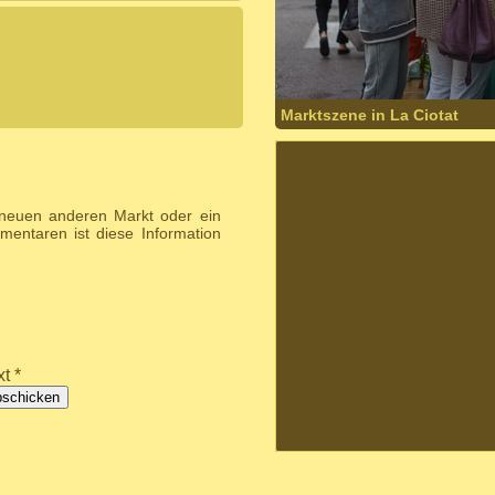
Marktszene in La Ciotat
 neuen anderen Markt oder ein
entaren ist diese Information
t *
bschicken