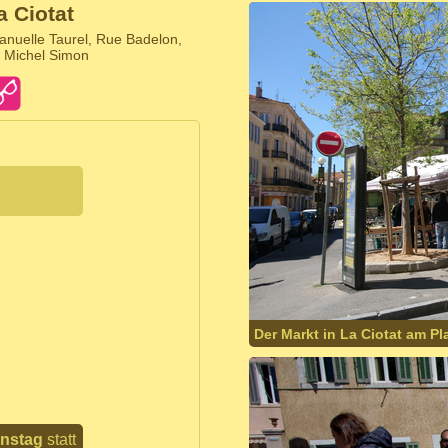
a Ciotat
nuelle Taurel, Rue Badelon,
e Michel Simon
Der Markt in La Ciotat am Pl
enstag
statt