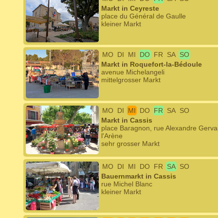
Markt in Ceyreste
place du Général de Gaulle
kleiner Markt
MO
DI
MI
DO
FR
SA
SO
Markt in Roquefort-la-Bédoule
avenue Michelangeli
mittelgrosser Markt
MO
DI
MI
DO
FR
SA
SO
Markt in Cassis
place Baragnon, rue Alexandre Gerva
l'Arène
sehr grosser Markt
MO
DI
MI
DO
FR
SA
SO
Bauernmarkt in Cassis
rue Michel Blanc
kleiner Markt