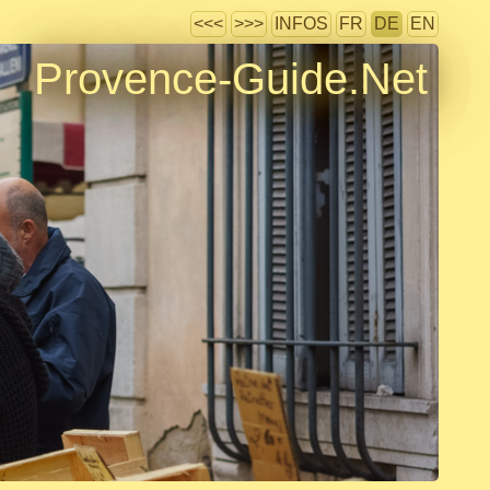
<<<
>>>
INFOS
FR
DE
EN
Provence-Guide.Net