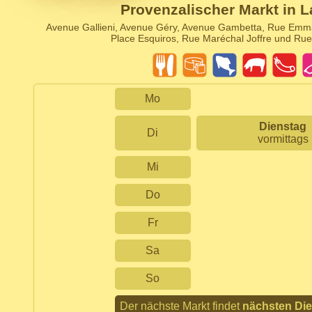
Provenzalischer Markt in L
Avenue Gallieni, Avenue Géry, Avenue Gambetta, Rue Emma
Place Esquiros, Rue Maréchal Joffre und Ru
Mo
Dienstag
Di
vormittags
Mi
Do
Fr
Sa
So
Der nächste Markt findet
nächsten Di