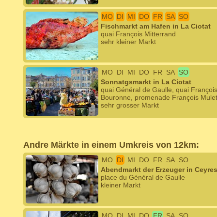
MO
DI
MI
DO
FR
SA
SO
Fischmarkt am Hafen in La Ciotat
quai François Mitterrand
sehr kleiner Markt
MO
DI
MI
DO
FR
SA
SO
Sonnatgsmarkt in La Ciotat
quai Général de Gaulle, quai Françoi
Bouronne, promenade François Mulet, 
sehr grosser Markt
Andre Märkte in einem Umkreis von 12km:
MO
DI
MI
DO
FR
SA
SO
Abendmarkt der Erzeuger in Ceyres
place du Général de Gaulle
kleiner Markt
MO
DI
MI
DO
FR
SA
SO