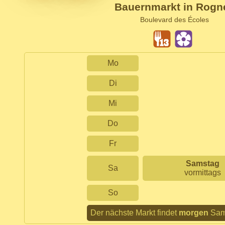
Bauernmarkt in Rogn
Boulevard des Écoles
Mo
Di
Mi
Do
Fr
Samstag
Sa
vormittags
So
Der nächste Markt findet
morgen
Sams