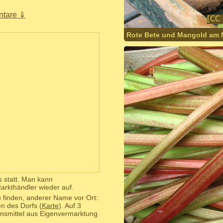
tare ⇓
Rote Bete und Mangold am M
 statt. Man kann
rkthändler wieder auf.
 finden, anderer Name vor Ort:
n des Dorfs (
Karte
). Auf 3
smittel aus Eigenvermarktung