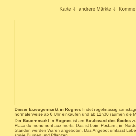
Karte ⇓
andrere Märkte ⇓
Kommen
Dieser Erzeugermarkt in Rognes
findet regelmässig samstags
normalerweise ab 8 Uhr einkaufen und ab 12h30 räumen die Ma
Der
Bauernmarkt in Rognes
ist am
Boulevard des Écoles
zu
Place du monument aux morts. Das ist beim Postamt, im Norde
Ständen werden Waren angeboten. Das Angebot umfasst Leben
sowie Blumen und Pflanzen.