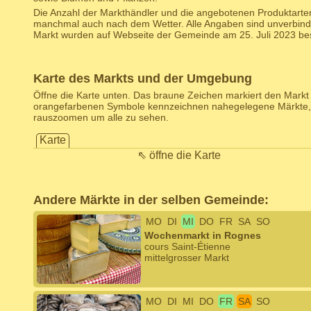
Die Anzahl der Markthändler und die angebotenen Produktarten
manchmal auch nach dem Wetter. Alle Angaben sind unverbind
Markt wurden auf Webseite der Gemeinde am 25. Juli 2023 best
Karte des Markts und der Umgebung
Öffne die Karte unten. Das braune Zeichen markiert den Markt d
orangefarbenen Symbole kennzeichnen nahegelegene Märkte,
rauszoomen um alle zu sehen.
Karte
⇖ öffne die Karte
Andere Märkte in der selben Gemeinde:
MO
DI
MI
DO
FR
SA
SO
Wochenmarkt in Rognes
cours Saint-Étienne
mittelgrosser Markt
MO
DI
MI
DO
FR
SA
SO