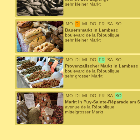
sehr kleiner Markt
MO
DI
MI
DO
FR
SA
SO
Bauernmarkt in Lambesc
boulevard de la République
sehr kleiner Markt
MO
DI
MI
DO
FR
SA
SO
Provenzalischer Markt in Lambesc
boulevard de la République
sehr grosser Markt
MO
DI
MI
DO
FR
SA
SO
Markt in Puy-Sainte-Réparade am 
avenue de la République
mittelgrosser Markt