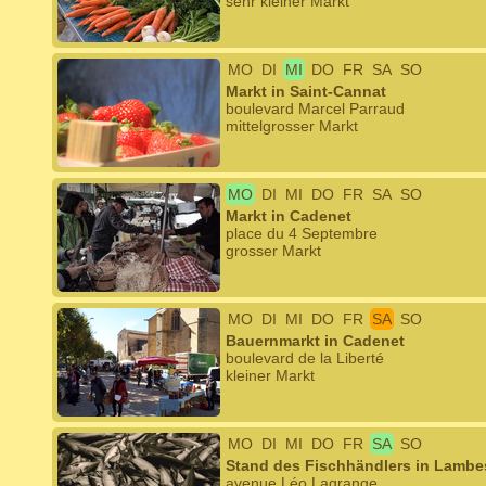
sehr kleiner Markt
MO
DI
MI
DO
FR
SA
SO
Markt in Saint-Cannat
boulevard Marcel Parraud
mittelgrosser Markt
MO
DI
MI
DO
FR
SA
SO
Markt in Cadenet
place du 4 Septembre
grosser Markt
MO
DI
MI
DO
FR
SA
SO
Bauernmarkt in Cadenet
boulevard de la Liberté
kleiner Markt
MO
DI
MI
DO
FR
SA
SO
Stand des Fischhändlers in Lambe
avenue Léo Lagrange