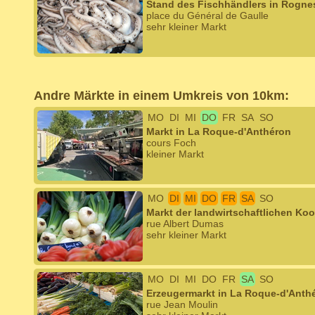
Stand des Fischhändlers in Rogne
place du Général de Gaulle
sehr kleiner Markt
Andre Märkte in einem Umkreis von 10km:
MO
DI
MI
DO
FR
SA
SO
Markt in La Roque-d'Anthéron
cours Foch
kleiner Markt
MO
DI
MI
DO
FR
SA
SO
Markt der landwirtschaftlichen Ko
rue Albert Dumas
sehr kleiner Markt
MO
DI
MI
DO
FR
SA
SO
Erzeugermarkt in La Roque-d'Anth
rue Jean Moulin