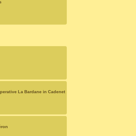
s
operative La Bardane in Cadenet
éron