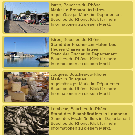
Istres, Bouches-du-Rhône
Markt Le Prépaou in Istres
regelmässiger Markt im Département
Bouches-du-Rhône. Klick für mehr
Informationen zu diesem Markt.
Istres, Bouches-du-Rhône
Stand der Fischer am Hafen Les
Heures Claires in Istres
Stand der Fischer im Département
Bouches-du-Rhône. Klick für mehr
Informationen zu diesem Markt.
Jouques, Bouches-du-Rhône
Markt in Jouques
regelmässiger Markt im Département
Bouches-du-Rhône. Klick für mehr
Informationen zu diesem Markt.
Lambesc, Bouches-du-Rhône
Stand des Fischhändlers in Lambesc
Stand des Fischhändlers im Département
Bouches-du-Rhône. Klick für mehr
Informationen zu diesem Markt.