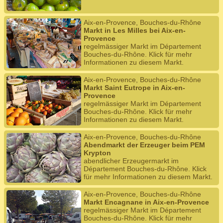
Aix-en-Provence, Bouches-du-Rhône
Markt in Les Milles bei Aix-en-
Provence
regelmässiger Markt im Département
Bouches-du-Rhône. Klick für mehr
Informationen zu diesem Markt.
Aix-en-Provence, Bouches-du-Rhône
Markt Saint Eutrope in Aix-en-
Provence
regelmässiger Markt im Département
Bouches-du-Rhône. Klick für mehr
Informationen zu diesem Markt.
Aix-en-Provence, Bouches-du-Rhône
Abendmarkt der Erzeuger beim PEM
Krypton
abendlicher Erzeugermarkt im
Département Bouches-du-Rhône. Klick
für mehr Informationen zu diesem Markt.
Aix-en-Provence, Bouches-du-Rhône
Markt Encagnane in Aix-en-Provence
regelmässiger Markt im Département
Bouches-du-Rhône. Klick für mehr