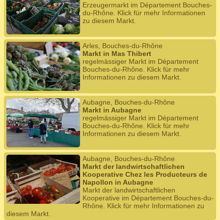
Erzeugermarkt im Département Bouches-
du-Rhône. Klick für mehr Informationen
zu diesem Markt.
Arles, Bouches-du-Rhône
Markt in Mas Thibert
regelmässiger Markt im Département
Bouches-du-Rhône. Klick für mehr
Informationen zu diesem Markt.
Aubagne, Bouches-du-Rhône
Markt in Aubagne
regelmässiger Markt im Département
Bouches-du-Rhône. Klick für mehr
Informationen zu diesem Markt.
Aubagne, Bouches-du-Rhône
Markt der landwirtschaftlichen
Kooperative Chez les Producteurs de
Napollon in Aubagne
Markt der landwirtschaftlichen
Kooperative im Département Bouches-du-
Rhône. Klick für mehr Informationen zu
diesem Markt.