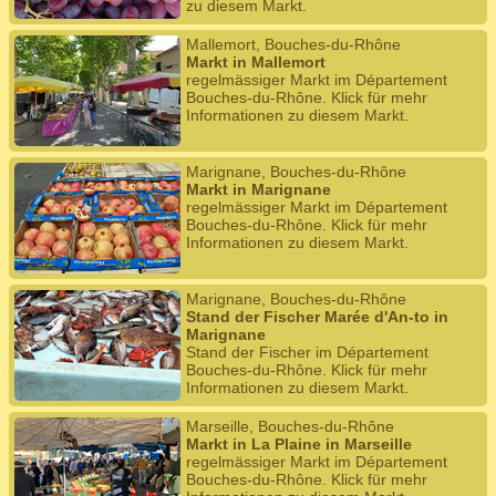
zu diesem Markt.
Mallemort, Bouches-du-Rhône
Markt in Mallemort
regelmässiger Markt im Département
Bouches-du-Rhône. Klick für mehr
Informationen zu diesem Markt.
Marignane, Bouches-du-Rhône
Markt in Marignane
regelmässiger Markt im Département
Bouches-du-Rhône. Klick für mehr
Informationen zu diesem Markt.
Marignane, Bouches-du-Rhône
Stand der Fischer Marée d'An-to in
Marignane
Stand der Fischer im Département
Bouches-du-Rhône. Klick für mehr
Informationen zu diesem Markt.
Marseille, Bouches-du-Rhône
Markt in La Plaine in Marseille
regelmässiger Markt im Département
Bouches-du-Rhône. Klick für mehr