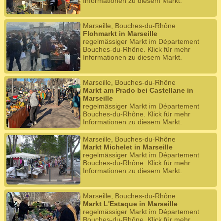
Informationen zu diesem Markt.
Marseille, Bouches-du-Rhône
Flohmarkt in Marseille
regelmässiger Markt im Département
Bouches-du-Rhône. Klick für mehr
Informationen zu diesem Markt.
Marseille, Bouches-du-Rhône
Markt am Prado bei Castellane in
Marseille
regelmässiger Markt im Département
Bouches-du-Rhône. Klick für mehr
Informationen zu diesem Markt.
Marseille, Bouches-du-Rhône
Markt Michelet in Marseille
regelmässiger Markt im Département
Bouches-du-Rhône. Klick für mehr
Informationen zu diesem Markt.
Marseille, Bouches-du-Rhône
Markt L'Estaque in Marseille
regelmässiger Markt im Département
Bouches-du-Rhône. Klick für mehr