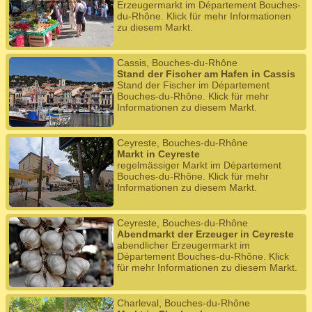
Erzeugermarkt im Département Bouches-
du-Rhône. Klick für mehr Informationen
zu diesem Markt.
Cassis, Bouches-du-Rhône
Stand der Fischer am Hafen in Cassis
Stand der Fischer im Département
Bouches-du-Rhône. Klick für mehr
Informationen zu diesem Markt.
Ceyreste, Bouches-du-Rhône
Markt in Ceyreste
regelmässiger Markt im Département
Bouches-du-Rhône. Klick für mehr
Informationen zu diesem Markt.
Ceyreste, Bouches-du-Rhône
Abendmarkt der Erzeuger in Ceyreste
abendlicher Erzeugermarkt im
Département Bouches-du-Rhône. Klick
für mehr Informationen zu diesem Markt.
Charleval, Bouches-du-Rhône