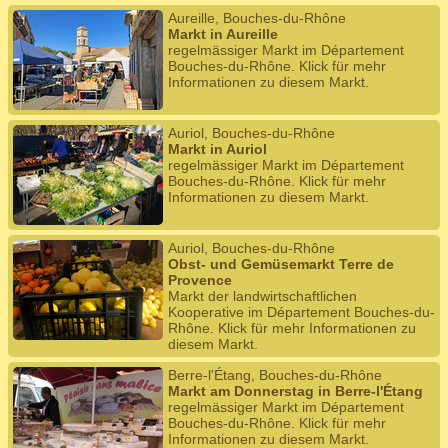
Aureille, Bouches-du-Rhône
Markt in Aureille
regelmässiger Markt im Département
Bouches-du-Rhône. Klick für mehr
Informationen zu diesem Markt.
Auriol, Bouches-du-Rhône
Markt in Auriol
regelmässiger Markt im Département
Bouches-du-Rhône. Klick für mehr
Informationen zu diesem Markt.
Auriol, Bouches-du-Rhône
Obst- und Gemüsemarkt Terre de
Provence
Markt der landwirtschaftlichen
Kooperative im Département Bouches-du-
Rhône. Klick für mehr Informationen zu
diesem Markt.
Berre-l'Étang, Bouches-du-Rhône
Markt am Donnerstag in Berre-l'Étang
regelmässiger Markt im Département
Bouches-du-Rhône. Klick für mehr
Informationen zu diesem Markt.