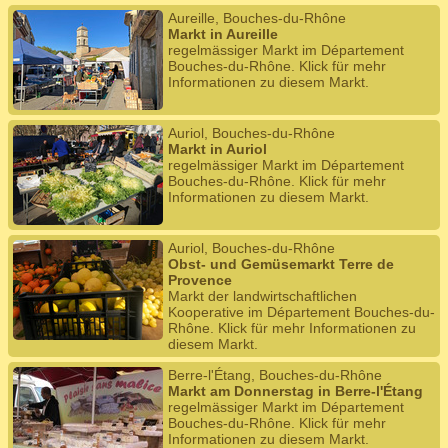
Aureille, Bouches-du-Rhône
Markt in Aureille
regelmässiger Markt im Département
Bouches-du-Rhône. Klick für mehr
Informationen zu diesem Markt.
Auriol, Bouches-du-Rhône
Markt in Auriol
regelmässiger Markt im Département
Bouches-du-Rhône. Klick für mehr
Informationen zu diesem Markt.
Auriol, Bouches-du-Rhône
Obst- und Gemüsemarkt Terre de
Provence
Markt der landwirtschaftlichen
Kooperative im Département Bouches-du-
Rhône. Klick für mehr Informationen zu
diesem Markt.
Berre-l'Étang, Bouches-du-Rhône
Markt am Donnerstag in Berre-l'Étang
regelmässiger Markt im Département
Bouches-du-Rhône. Klick für mehr
Informationen zu diesem Markt.