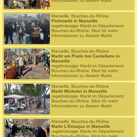
Informationen zu diesem Markt.
Marseille, Bouches-du-Rhône
Flohmarkt in Marseille
regelmässiger Markt im Département
Bouches-du-Rhône. Klick für mehr
Informationen zu diesem Markt.
Marseille, Bouches-du-Rhône
Markt am Prado bei Castellane in
Marseille
regelmässiger Markt im Département
Bouches-du-Rhône. Klick für mehr
Informationen zu diesem Markt.
Marseille, Bouches-du-Rhône
Markt Michelet in Marseille
regelmässiger Markt im Département
Bouches-du-Rhône. Klick für mehr
Informationen zu diesem Markt.
Marseille, Bouches-du-Rhône
Markt L'Estaque in Marseille
regelmässiger Markt im Département
Bouches-du-Rhône. Klick für mehr