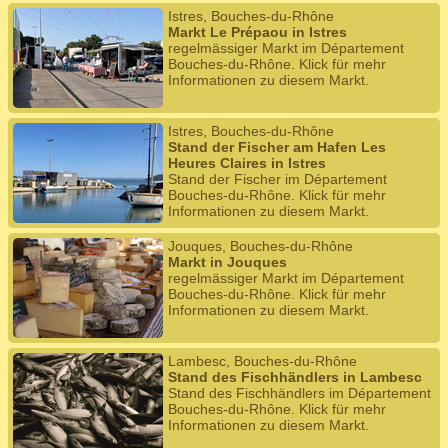
Istres, Bouches-du-Rhône
Markt Le Prépaou in Istres
regelmässiger Markt im Département
Bouches-du-Rhône. Klick für mehr
Informationen zu diesem Markt.
Istres, Bouches-du-Rhône
Stand der Fischer am Hafen Les
Heures Claires in Istres
Stand der Fischer im Département
Bouches-du-Rhône. Klick für mehr
Informationen zu diesem Markt.
Jouques, Bouches-du-Rhône
Markt in Jouques
regelmässiger Markt im Département
Bouches-du-Rhône. Klick für mehr
Informationen zu diesem Markt.
Lambesc, Bouches-du-Rhône
Stand des Fischhändlers in Lambesc
Stand des Fischhändlers im Département
Bouches-du-Rhône. Klick für mehr
Informationen zu diesem Markt.