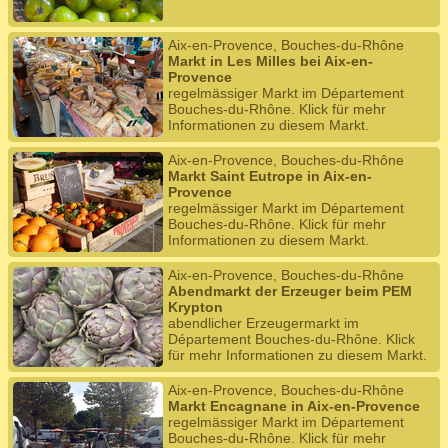
Aix-en-Provence, Bouches-du-Rhône
Markt in Les Milles bei Aix-en-
Provence
regelmässiger Markt im Département
Bouches-du-Rhône. Klick für mehr
Informationen zu diesem Markt.
Aix-en-Provence, Bouches-du-Rhône
Markt Saint Eutrope in Aix-en-
Provence
regelmässiger Markt im Département
Bouches-du-Rhône. Klick für mehr
Informationen zu diesem Markt.
Aix-en-Provence, Bouches-du-Rhône
Abendmarkt der Erzeuger beim PEM
Krypton
abendlicher Erzeugermarkt im
Département Bouches-du-Rhône. Klick
für mehr Informationen zu diesem Markt.
Aix-en-Provence, Bouches-du-Rhône
Markt Encagnane in Aix-en-Provence
regelmässiger Markt im Département
Bouches-du-Rhône. Klick für mehr