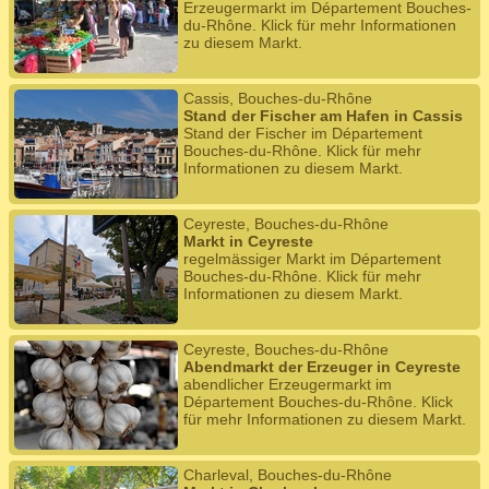
Erzeugermarkt im Département Bouches-
du-Rhône. Klick für mehr Informationen
zu diesem Markt.
Cassis, Bouches-du-Rhône
Stand der Fischer am Hafen in Cassis
Stand der Fischer im Département
Bouches-du-Rhône. Klick für mehr
Informationen zu diesem Markt.
Ceyreste, Bouches-du-Rhône
Markt in Ceyreste
regelmässiger Markt im Département
Bouches-du-Rhône. Klick für mehr
Informationen zu diesem Markt.
Ceyreste, Bouches-du-Rhône
Abendmarkt der Erzeuger in Ceyreste
abendlicher Erzeugermarkt im
Département Bouches-du-Rhône. Klick
für mehr Informationen zu diesem Markt.
Charleval, Bouches-du-Rhône