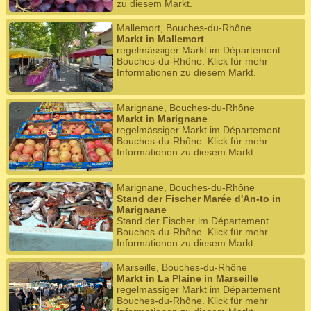
zu diesem Markt.
Mallemort, Bouches-du-Rhône
Markt in Mallemort
regelmässiger Markt im Département
Bouches-du-Rhône. Klick für mehr
Informationen zu diesem Markt.
Marignane, Bouches-du-Rhône
Markt in Marignane
regelmässiger Markt im Département
Bouches-du-Rhône. Klick für mehr
Informationen zu diesem Markt.
Marignane, Bouches-du-Rhône
Stand der Fischer Marée d'An-to in
Marignane
Stand der Fischer im Département
Bouches-du-Rhône. Klick für mehr
Informationen zu diesem Markt.
Marseille, Bouches-du-Rhône
Markt in La Plaine in Marseille
regelmässiger Markt im Département
Bouches-du-Rhône. Klick für mehr