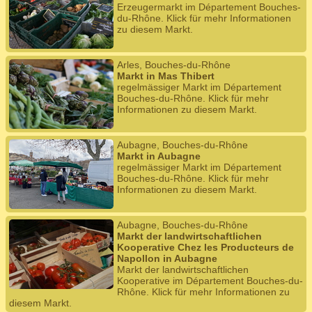
Erzeugermarkt im Département Bouches-
du-Rhône. Klick für mehr Informationen
zu diesem Markt.
Arles, Bouches-du-Rhône
Markt in Mas Thibert
regelmässiger Markt im Département
Bouches-du-Rhône. Klick für mehr
Informationen zu diesem Markt.
Aubagne, Bouches-du-Rhône
Markt in Aubagne
regelmässiger Markt im Département
Bouches-du-Rhône. Klick für mehr
Informationen zu diesem Markt.
Aubagne, Bouches-du-Rhône
Markt der landwirtschaftlichen
Kooperative Chez les Producteurs de
Napollon in Aubagne
Markt der landwirtschaftlichen
Kooperative im Département Bouches-du-
Rhône. Klick für mehr Informationen zu
diesem Markt.