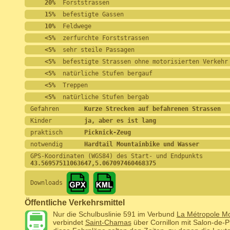
    20%
  Forststrassen
    15%
  befestigte Gassen
    10%
  Feldwege
    <5%
  zerfurchte Forststrassen
    <5%
  sehr steile Passagen
    <5%
  befestigte Strassen ohne motorisierten Verkehr
    <5%
  natürliche Stufen bergauf
    <5%
  Treppen
    <5%
  natürliche Stufen bergab
Gefahren       
Kurze Strecken auf befahrenen Strassen
Kinder         
ja, aber es ist lang
praktisch      
Picknick-Zeug
notwendig      
Hardtail Mountainbike und Wasser
GPS-Koordinaten (WGS84) des Start- und Endpunkts
43.56957511063647,5.067097460468375
Downloads
Öffentliche Verkehrsmittel
Nur die Schulbuslinie 591 im Verbund
La Métropole Mob
verbindet
Saint-Chamas
über Cornillon mit Salon-de-