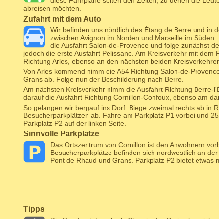
diese Fahrpläne selten den Zeiten, zu denen die Leu
abreisen möchten.
Zufahrt mit dem Auto
Wir befinden uns nördlich des Étang de Berre und in 
zwischen Avignon im Norden und Marseille im Süden.
die Ausfahrt Salon-de-Provence und folge zunächst de
jedoch die erste Ausfahrt Pelissane. Am Kreisverkehr mit dem F
Richtung Arles, ebenso an den nächsten beiden Kreisverkehren
Von Arles kommend nimm die A54 Richtung Salon-de-Provence 
Grans ab. Folge nun der Beschilderung nach Berre.
Am nächsten Kreisverkehr nimm die Ausfahrt Richtung Berre-l'
darauf die Ausfahrt Richtung Cornillon-Confoux, ebenso am da
So gelangen wir bergauf ins Dorf. Biege zweimal rechts ab in 
Besucherparkplätzen ab. Fahre am Parkplatz P1 vorbei und 25
Parkplatz P2 auf der linken Seite.
Sinnvolle Parkplätze
Das Ortszentrum von Cornillon ist den Anwohnern vorb
Besucherparkplätze befinden sich nordwestlich an der
Pont de Rhaud und Grans. Parkplatz P2 bietet etwas 
Tipps