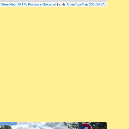
nStreetMap
,
SRTM
,
Provence-Guide.net
| style:
OpenTopoMap
(
CC-BY-SA
)