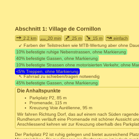
Abschnitt 1: Village de Cornillon
➙
...
➚
➘
↝
2,2 km
20 min
25 m
15 m
einfach
↙ Farben der Teilstrecken wie MTB-Wertung aber ohne Daue
10% befestigte ruhige Nebenstrassen, ohne Markierung
40% befestigte Gassen, ohne Markierung
10% befestigte Strassen ohne motorisierten Verkehr, ohne Ma
<5% Treppen, ohne Markierung
↖ Fahrrad zu schieben/tragen notwendig
45% befestigte Gassen, ohne Markierung
Die Anhaltspunkte
Parkplatz P2, 85 m
Promenade, 115 m
Kreuzung Voie Aurélienne, 95 m
Wir fahren Richtung Dorf, das auf einem nach Süden ragenden
Rundherum verläuft eine Promenade mit schöner Aussicht und
Anschliessend kehren wir zur Kreuzung oberhalb des Parkplat
Der Parkplatz P2 ist ruhig gelegen und bietet ausreichend Pla