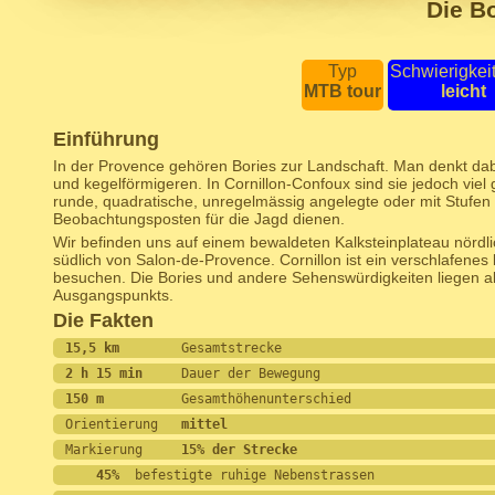
Die B
Typ
Schwierigkei
MTB tour
leicht
Einführung
In der Provence gehören Bories zur Landschaft. Man denkt dabe
und kegelförmigeren. In Cornillon-Confoux sind sie jedoch viel gr
runde, quadratische, unregelmässig angelegte oder mit Stufen 
Beobachtungsposten für die Jagd dienen.
Wir befinden uns auf einem bewaldeten Kalksteinplateau nördl
südlich von Salon-de-Provence. Cornillon ist ein verschlafenes k
besuchen. Die Bories und andere Sehenswürdigkeiten liegen al
Ausgangspunkts.
Die Fakten
15,5 km        
Gesamtstrecke
2 h 15 min     
Dauer der Bewegung 
150 m          
Gesamthöhenunterschied
Orientierung   
mittel
Markierung     
15% der Strecke
    45%
  befestigte ruhige Nebenstrassen