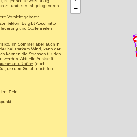
 ist jedoch unvollständig
uch zu anderen, abgelegeneren
−
ere Vorsicht geboten.
n bilden. Es gibt Abschnitte
federung und Stollenreifen
isiko. Im Sommer aber auch in
der bei starkem Wind, kann der
ich können die Strassen für den
n werden. Aktuelle Auskunft:
Bouches-du-Rhône
(auch
Rot, die den Gefahrenstufen
eiem Feld.
.
punkt.