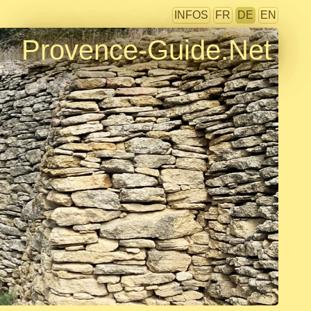
INFOS
FR
DE
EN
Provence-Guide.Net