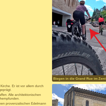
Biegen in die Grand Rue im Zent
irche. Er ist vor allem durch
geprägt.
en. Alle architektonischen
achempfunden.
nen provenzalischen Edelmann