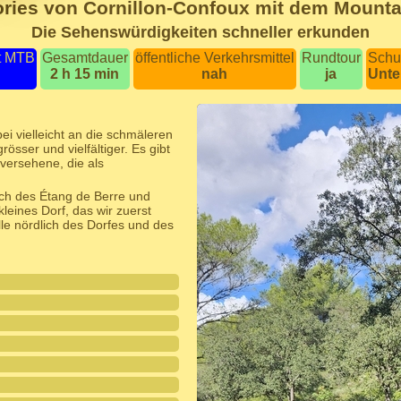
ories von Cornillon-Confoux mit dem Mounta
Die Sehenswürdigkeiten schneller erkunden
t MTB
Gesamtdauer
öffentliche Verkehrsmittel
Rundtour
Schu
2 h 15 min
nah
ja
Unte
i vielleicht an die schmäleren
össer und vielfältiger. Es gibt
versehene, die als
ich des Étang de Berre und
leines Dorf, das wir zuerst
le nördlich des Dorfes und des