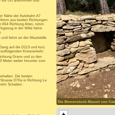
te vor Ort ankommen und
der Nähe der Autobahn A7
 Nimm aus beiden Richtungen
r A54 Richtung Arles, nimm
lugzeug in der Mitte fahre
.
und fahre an der Mautstelle
Étang auf die D113 und kurz
rauffolgenden Kreisverkehr.
Richtung Grans und zu den
0 Meter weiter hinunter zum
ehalten. Die beiden
 Strasse D70a in Richtung Le
mehr Schatten.
Die Bienenstock-Mauert von Ca
+