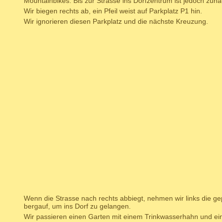
Mountainbikes. Bis zur Strasse ins Dorfzentrum ist jedoch zunä
Wir biegen rechts ab, ein Pfeil weist auf Parkplatz P1 hin.
Wir ignorieren diesen Parkplatz und die nächste Kreuzung.
Wenn die Strasse nach rechts abbiegt, nehmen wir links die gepf
bergauf, um ins Dorf zu gelangen.
Wir passieren einen Garten mit einem Trinkwasserhahn und ein