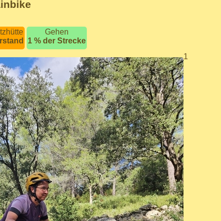
inbike
tzhütte
Gehen
rstand
1 % der Strecke
1