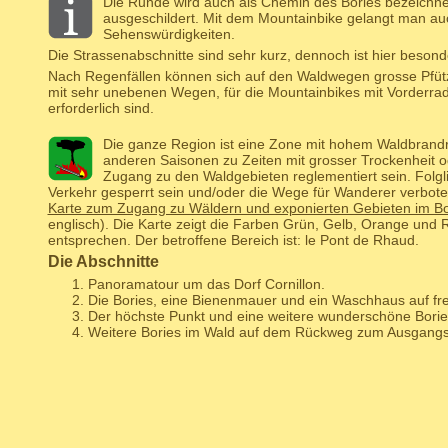
Die Runde wird auch als Chemin des Bories bezeichnet,
ausgeschildert. Mit dem Mountainbike gelangt man a
Sehenswürdigkeiten.
Die Strassenabschnitte sind sehr kurz, dennoch ist hier besond
Nach Regenfällen können sich auf den Waldwegen grosse Pfütze
mit sehr unebenen Wegen, für die Mountainbikes mit Vorderrad
erforderlich sind.
Die ganze Region ist eine Zone mit hohem Waldbrandr
anderen Saisonen zu Zeiten mit grosser Trockenheit o
Zugang zu den Waldgebieten reglementiert sein. Folgl
Verkehr gesperrt sein und/oder die Wege für Wanderer verbote
Karte zum Zugang zu Wäldern und exponierten Gebieten im 
englisch). Die Karte zeigt die Farben Grün, Gelb, Orange und 
entsprechen. Der betroffene Bereich ist: le Pont de Rhaud.
Die Abschnitte
Panoramatour um das Dorf Cornillon.
Die Bories, eine Bienenmauer und ein Waschhaus auf fr
Der höchste Punkt und eine weitere wunderschöne Borie
Weitere Bories im Wald auf dem Rückweg zum Ausgangs