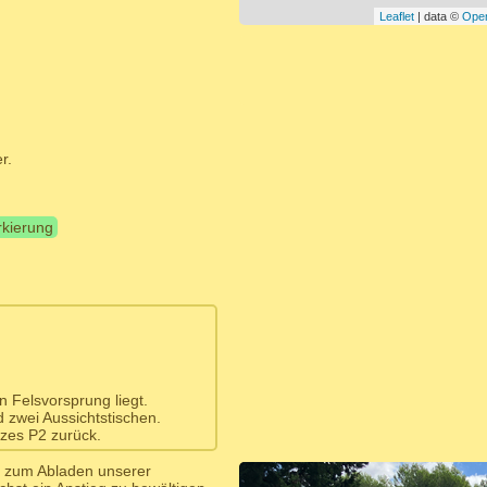
Leaflet
| data ©
Ope
r.
rkierung
 Felsvorsprung liegt.
 zwei Aussichtstischen.
zes P2 zurück.
tz zum Abladen unserer