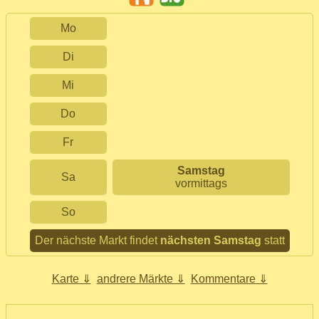
Mo
Di
Mi
Do
Fr
Samstag
Sa
vormittags
So
Der nächste Markt findet
nächsten Samstag
statt
Karte ⇓
andrere Märkte ⇓
Kommentare ⇓