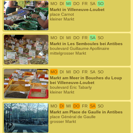
MO
DI
MI
DO
FR
SA
SO
Markt in Villeneuve-Loubet
place Carnot
kleiner Markt
MO
DI
MI
DO
FR
SA
SO
Markt in Les Semboules bei Antibes
boulevard Guillaume Apollinaire
mittelgrosser Markt
MO
DI
MI
DO
FR
SA
SO
Markt am Meer in Bouches du Loup
bei Villeneuve-Loubet
boulevard Eric Tabarly
kleiner Markt
MO
DI
MI
DO
FR
SA
SO
Markt am Place de Gaulle in Antibes
place Général de Gaulle
grosser Markt