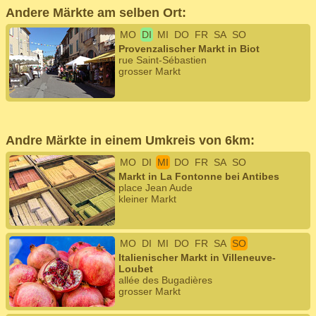
Andere Märkte am selben Ort:
MO
DI
MI
DO
FR
SA
SO
Provenzalischer Markt in Biot
rue Saint-Sébastien
grosser Markt
Andre Märkte in einem Umkreis von 6km:
MO
DI
MI
DO
FR
SA
SO
Markt in La Fontonne bei Antibes
place Jean Aude
kleiner Markt
MO
DI
MI
DO
FR
SA
SO
Italienischer Markt in Villeneuve-
Loubet
allée des Bugadières
grosser Markt