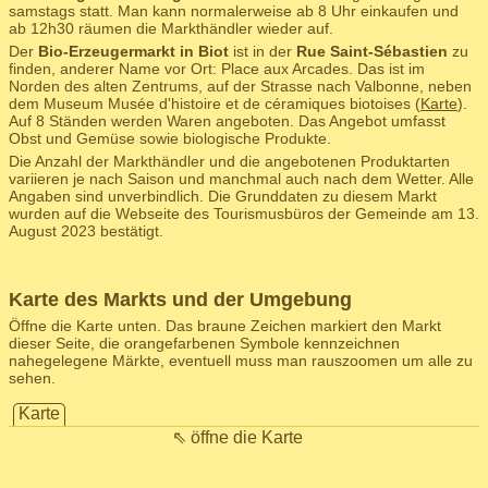
samstags statt. Man kann normalerweise ab 8 Uhr einkaufen und
ab 12h30 räumen die Markthändler wieder auf.
Der
Bio-Erzeugermarkt in Biot
ist in der
Rue Saint-Sébastien
zu
finden, anderer Name vor Ort: Place aux Arcades. Das ist im
Norden des alten Zentrums, auf der Strasse nach Valbonne, neben
dem Museum Musée d'histoire et de céramiques biotoises (
Karte
).
Auf 8 Ständen werden Waren angeboten. Das Angebot umfasst
Obst und Gemüse sowie biologische Produkte.
Die Anzahl der Markthändler und die angebotenen Produktarten
variieren je nach Saison und manchmal auch nach dem Wetter. Alle
Angaben sind unverbindlich. Die Grunddaten zu diesem Markt
wurden auf die Webseite des Tourismusbüros der Gemeinde am 13.
August 2023 bestätigt.
Karte des Markts und der Umgebung
Öffne die Karte unten. Das braune Zeichen markiert den Markt
dieser Seite, die orangefarbenen Symbole kennzeichnen
nahegelegene Märkte, eventuell muss man rauszoomen um alle zu
sehen.
Karte
⇖ öffne die Karte