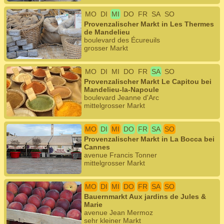
MO
DI
MI
DO
FR
SA
SO
Provenzalischer Markt in Les Thermes
de Mandelieu
boulevard des Écureuils
grosser Markt
MO
DI
MI
DO
FR
SA
SO
Provenzalischer Markt Le Capitou bei
Mandelieu-la-Napoule
boulevard Jeanne d'Arc
mittelgrosser Markt
MO
DI
MI
DO
FR
SA
SO
Provenzalischer Markt in La Bocca bei
Cannes
avenue Francis Tonner
mittelgrosser Markt
MO
DI
MI
DO
FR
SA
SO
Bauernmarkt Aux jardins de Jules &
Marie
avenue Jean Mermoz
sehr kleiner Markt