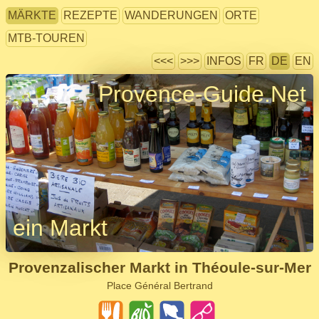
MÄRKTE
REZEPTE
WANDERUNGEN
ORTE
MTB-TOUREN
<<<
>>>
INFOS
FR
DE
EN
Provence-Guide.Net
ein Markt
Provenzalischer Markt in Théoule-sur-Mer
Place Général Bertrand