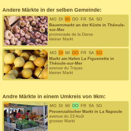
Andere Märkte in der selben Gemeinde:
MO
DI
MI
DO
FR
SA
SO
Bauernmarkt an der Küste in Théoule-
sur-Mer
promenade de la Darse
kleiner Markt
MO
DI
MI
DO
FR
SA
SO
Markt am Hafen La Figueirette in
Théoule-sur-Mer
avenue du Trayas
kleiner Markt
Andre Märkte in einem Umkreis von 9km:
MO
DI
MI
DO
FR
SA
SO
Provenzalischer Markt in La Napoule
avenue du 23 Août
grosser Markt