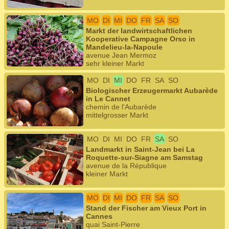
MO
DI
MI
DO
FR
SA
SO
Markt der landwirtschaftlichen
Kooperative Campagne Orso in
Mandelieu-la-Napoule
avenue Jean Mermoz
sehr kleiner Markt
MO
DI
MI
DO
FR
SA
SO
Biologischer Erzeugermarkt Aubarède
in Le Cannet
chemin de l'Aubarède
mittelgrosser Markt
MO
DI
MI
DO
FR
SA
SO
Landmarkt in Saint-Jean bei La
Roquette-sur-Siagne am Samstag
avenue de la République
kleiner Markt
MO
DI
MI
DO
FR
SA
SO
Stand der Fischer am Vieux Port in
Cannes
quai Saint-Pierre