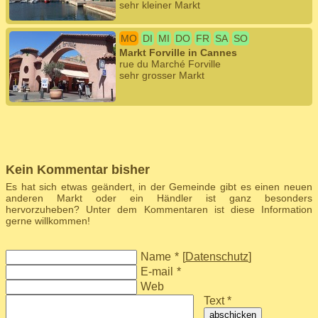
sehr kleiner Markt
MO
DI
MI
DO
FR
SA
SO
Markt Forville in Cannes
rue du Marché Forville
sehr grosser Markt
Kein Kommentar bisher
Es hat sich etwas geändert, in der Gemeinde gibt es einen neuen
anderen Markt oder ein Händler ist ganz besonders
hervorzuheben? Unter dem Kommentaren ist diese Information
gerne willkommen!
Name
*
[
Datenschutz
]
E-mail
*
Web
Text *
abschicken