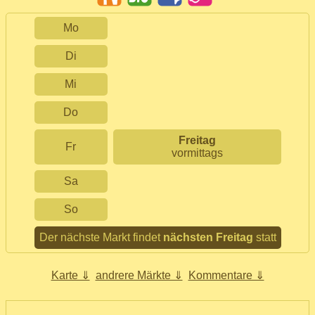
Mo
Di
Mi
Do
Freitag
Fr
vormittags
Sa
So
Der nächste Markt findet
nächsten Freitag
statt
Karte ⇓
andrere Märkte ⇓
Kommentare ⇓