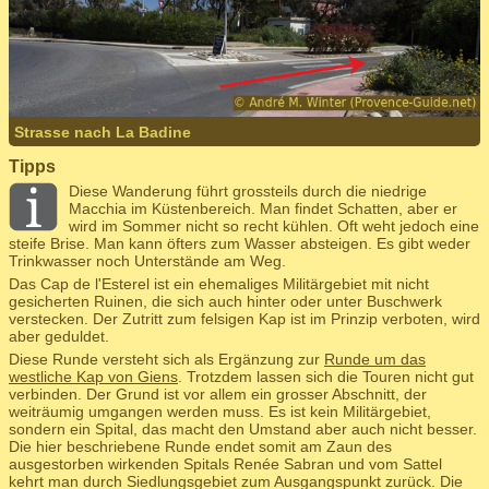
Strasse nach La Badine
Tipps
Diese Wanderung führt grossteils durch die niedrige
Macchia im Küstenbereich. Man findet Schatten, aber er
wird im Sommer nicht so recht kühlen. Oft weht jedoch eine
steife Brise. Man kann öfters zum Wasser absteigen. Es gibt weder
Trinkwasser noch Unterstände am Weg.
Das Cap de l'Esterel ist ein ehemaliges Militärgebiet mit nicht
gesicherten Ruinen, die sich auch hinter oder unter Buschwerk
verstecken. Der Zutritt zum felsigen Kap ist im Prinzip verboten, wird
aber geduldet.
Diese Runde versteht sich als Ergänzung zur
Runde um das
westliche Kap von Giens
. Trotzdem lassen sich die Touren nicht gut
verbinden. Der Grund ist vor allem ein grosser Abschnitt, der
weiträumig umgangen werden muss. Es ist kein Militärgebiet,
sondern ein Spital, das macht den Umstand aber auch nicht besser.
Die hier beschriebene Runde endet somit am Zaun des
ausgestorben wirkenden Spitals Renée Sabran und vom Sattel
kehrt man durch Siedlungsgebiet zum Ausgangspunkt zurück. Die