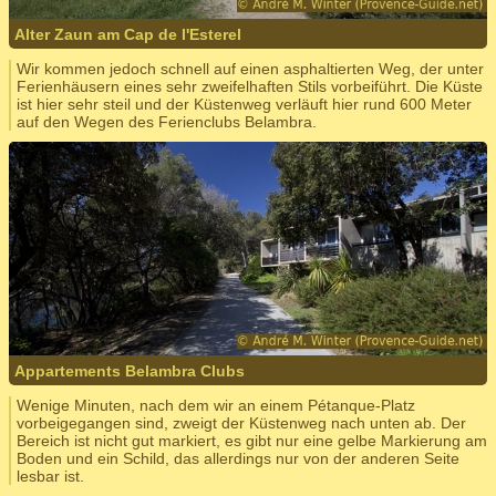
Alter Zaun am Cap de l'Esterel
Wir kommen jedoch schnell auf einen asphaltierten Weg, der unter
Ferienhäusern eines sehr zweifelhaften Stils vorbeiführt. Die Küste
ist hier sehr steil und der Küstenweg verläuft hier rund 600 Meter
auf den Wegen des Ferienclubs Belambra.
Appartements Belambra Clubs
Wenige Minuten, nach dem wir an einem Pétanque-Platz
vorbeigegangen sind, zweigt der Küstenweg nach unten ab. Der
Bereich ist nicht gut markiert, es gibt nur eine gelbe Markierung am
Boden und ein Schild, das allerdings nur von der anderen Seite
lesbar ist.