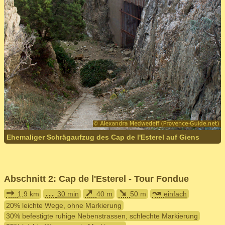
Ehemaliger Schrägaufzug des Cap de l'Esterel auf Giens
Abschnitt 2: Cap de l'Esterel - Tour Fondue
➙
...
➚
➘
↝
1,9 km
30 min
40 m
50 m
einfach
20% leichte Wege, ohne Markierung
30% befestigte ruhige Nebenstrassen, schlechte Markierung