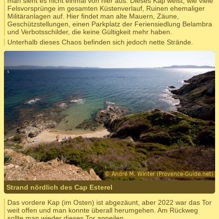
man sieht es nicht einmal von hier aus. Dieses Kap weist, wie viele
Felsvorsprünge im gesamten Küstenverlauf, Ruinen ehemaliger
Militäranlagen auf. Hier findet man alte Mauern, Zäune,
Geschützstellungen, einen Parkplatz der Feriensiedlung Belambra
und Verbotsschilder, die keine Gültigkeit mehr haben.
Unterhalb dieses Chaos befinden sich jedoch nette Strände.
Strand nördlich des Cap Esterel
Das vordere Kap (im Osten) ist abgezäunt, aber 2022 war das Tor
weit offen und man konnte überall herumgehen. Am Rückweg
sollte man wieder dieses Tor anpeilen.