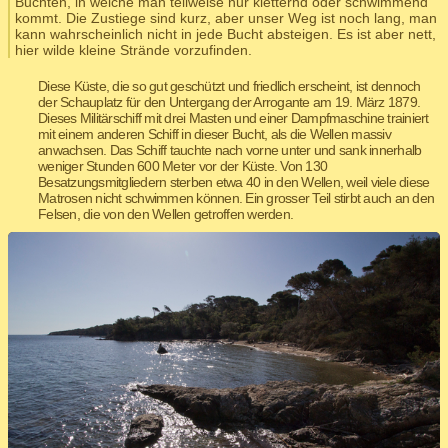
Buchten, in welche man teilweise nur kletternd oder schwimmend
kommt. Die Zustiege sind kurz, aber unser Weg ist noch lang, man
kann wahrscheinlich nicht in jede Bucht absteigen. Es ist aber nett,
hier wilde kleine Strände vorzufinden.
Diese Küste, die so gut geschützt und friedlich erscheint, ist dennoch
der Schauplatz für den Untergang der Arrogante am 19. März 1879.
Dieses Militärschiff mit drei Masten und einer Dampfmaschine trainiert
mit einem anderen Schiff in dieser Bucht, als die Wellen massiv
anwachsen. Das Schiff tauchte nach vorne unter und sank innerhalb
weniger Stunden 600 Meter vor der Küste. Von 130
Besatzungsmitgliedern sterben etwa 40 in den Wellen, weil viele diese
Matrosen nicht schwimmen können. Ein grosser Teil stirbt auch an den
Felsen, die von den Wellen getroffen werden.