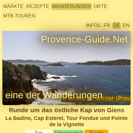
MÄRKTE
REZEPTE
WANDERUNGEN
ORTE
MTB-TOUREN
INFOS
FR
DE
EN
Provence-Guide.Net
eine der Wanderungen
Runde um das östliche Kap von Giens
La Badine, Cap Esterel, Tour Fondue und Pointe
de la Vignette
Typ
Schwierigkeit
Dauer