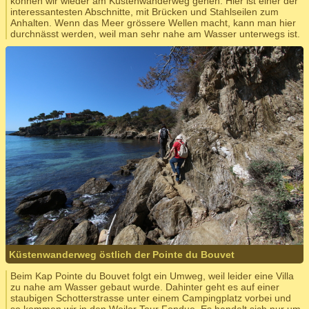
können wir wieder am Küstenwanderweg gehen. Hier ist einer der
interessantesten Abschnitte, mit Brücken und Stahlseilen zum
Anhalten. Wenn das Meer grössere Wellen macht, kann man hier
durchnässt werden, weil man sehr nahe am Wasser unterwegs ist.
Küstenwanderweg östlich der Pointe du Bouvet
Beim Kap Pointe du Bouvet folgt ein Umweg, weil leider eine Villa
zu nahe am Wasser gebaut wurde. Dahinter geht es auf einer
staubigen Schotterstrasse unter einem Campingplatz vorbei und