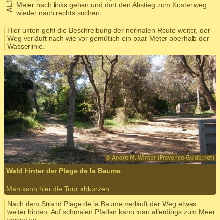
Meter nach links gehen und dort den Abstieg zum Küstenweg
wieder nach rechts suchen.
Hier unten geht die Beschreibung der normalen Route weiter, der
Weg verläuft nach wie vor gemütlich ein paar Meter oberhalb der
Wasserlinie.
Wald hinter der Plage de la Baume
Man kann hier die Tour abkürzen.
Nach dem Strand Plage de la Baume verläuft der Weg etwas
weiter hinten. Auf schmalen Pfaden kann man allerdings zum Meer
vorgehen.