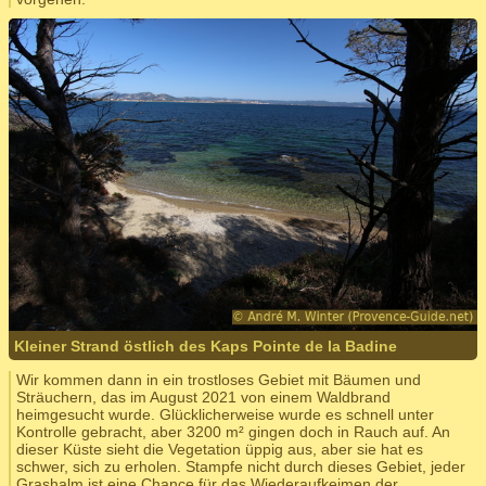
Kleiner Strand östlich des Kaps Pointe de la Badine
Wir kommen dann in ein trostloses Gebiet mit Bäumen und
Sträuchern, das im August 2021 von einem Waldbrand
heimgesucht wurde. Glücklicherweise wurde es schnell unter
Kontrolle gebracht, aber 3200 m² gingen doch in Rauch auf. An
dieser Küste sieht die Vegetation üppig aus, aber sie hat es
schwer, sich zu erholen. Stampfe nicht durch dieses Gebiet, jeder
Grashalm ist eine Chance für das Wiederaufkeimen der