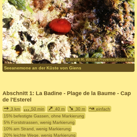
Seeanemone an der Küste von Giens
Abschnitt 1: La Badine - Plage de la Baume - Cap
de l'Esterel
➙
...
➚
➘
↝
3 km
50 min
40 m
30 m
einfach
15% befestigte Gassen, ohne Markierung
5% Forststrassen, wenig Markierung
10% am Strand, wenig Markierung
20% leichte Wege, wenig Markierung