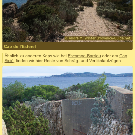
Cap de l'Esterel
Ähnlich zu anderen Kaps wie bei
Escampo-Barriou
oder am
Cap
Sicié
, finden wir hier Reste von Schräg- und Vertikalaufzügen.