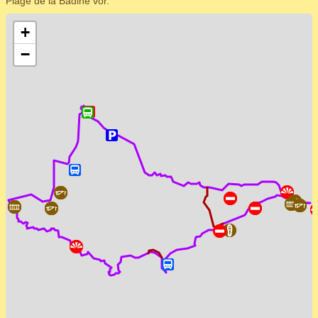
Plage de la Badine vor.
+
−