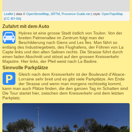
Leaflet
| data ©
OpenStreetMap
,
SRTM
,
Provence-Guide.net
| style:
OpenTopoMap
(
CC-BY-SA
)
Zufahrt mit dem Auto
Hyères ist eine grosse Stadt östlich von Toulon. Von der
breiten Palmenallee im Zentrum folgt man der
Beschilderung nach Giens und Les Îles. Man fährt so
entlang des Industriegebiets, des Flughafens, der Föhren von La
Capte links und den alten Salinen rechts. Die Strasse führt durch
einen faden Abschnitt und stösst auf den grossen Kreisverkehr
Majastre. Hier links, der Pfeil weist nach La Badine.
Sinnvolle Parkplätze
Gleich nach dem Kreisverkehr ist der Boulevard d'Alsace-
Lorraine sehr breit und es gibt viele Parkplätze. Am Ende
der Strasse und wenn man morgens rechtzeitig kommt,
kann man auch Plätze finden, die den ganzen Tag im Schatten sind.
Die Tour startet hier, zwischen dem Kreisverkehr und dem letzten
Parkplatz.