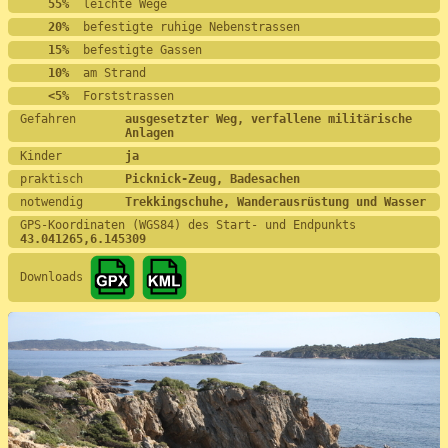
    55%
  leichte Wege
    20%
  befestigte ruhige Nebenstrassen
    15%
  befestigte Gassen
    10%
  am Strand
    <5%
  Forststrassen
Gefahren       
ausgesetzter Weg, verfallene militärische 
Anlagen
Kinder         
ja
praktisch      
Picknick-Zeug, Badesachen
notwendig      
Trekkingschuhe, Wanderausrüstung und Wasser
GPS-Koordinaten (WGS84) des Start- und Endpunkts
43.041265,6.145309
Downloads