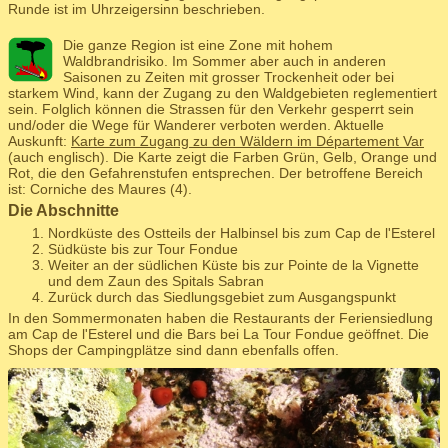
Runde ist im Uhrzeigersinn beschrieben.
Die ganze Region ist eine Zone mit hohem
Waldbrandrisiko. Im Sommer aber auch in anderen
Saisonen zu Zeiten mit grosser Trockenheit oder bei
starkem Wind, kann der Zugang zu den Waldgebieten reglementiert
sein. Folglich können die Strassen für den Verkehr gesperrt sein
und/oder die Wege für Wanderer verboten werden. Aktuelle
Auskunft:
Karte zum Zugang zu den Wäldern im Département Var
(auch englisch). Die Karte zeigt die Farben Grün, Gelb, Orange und
Rot, die den Gefahrenstufen entsprechen. Der betroffene Bereich
ist: Corniche des Maures (4).
Die Abschnitte
Nordküste des Ostteils der Halbinsel bis zum Cap de l'Esterel
Südküste bis zur Tour Fondue
Weiter an der südlichen Küste bis zur Pointe de la Vignette
und dem Zaun des Spitals Sabran
Zurück durch das Siedlungsgebiet zum Ausgangspunkt
In den Sommermonaten haben die Restaurants der Feriensiedlung
am Cap de l'Esterel und die Bars bei La Tour Fondue geöffnet. Die
Shops der Campingplätze sind dann ebenfalls offen.