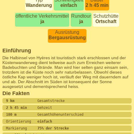
Wanderung
einfach
2 h 45 min
öffentliche Verkehrsmittel
Rundtour
Schutzhütte
ja
ja
Ortschaft
Ausrüstung
Bergausrüstung
Einführung
Die Halbinsel von Hyères ist touristisch stark erschlossen und der
Küstenwanderweg dient teilweise auch zum Erreichen weiterer
Badebuchten und Strände. Man wird hier selten ganz einsam sein,
trotzdem ist die Küste noch sehr naturbelassen. Obwohl dieses
östliche Kap weniger hoch ist, verläuft der Weg mit dauerndem auf
und ab. Der Abschnitt im Süden ist konsequent der Sonne
ausgesetzt und dementsprechend heiss.
Die Fakten
9 km           
Gesamtstrecke
2 h 45 min     
Gehzeit
180 m          
Gesamthöhenunterschied
Orientierung   
einfach
Markierung     
75% der Strecke