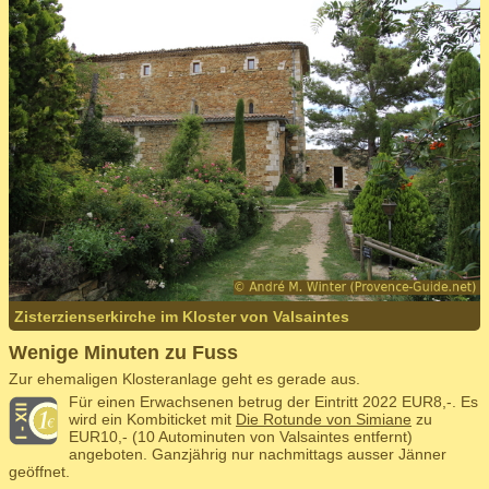
Zisterzienserkirche im Kloster von Valsaintes
Wenige Minuten zu Fuss
Zur ehemaligen Klosteranlage geht es gerade aus.
Für einen Erwachsenen betrug der Eintritt 2022 EUR8,-. Es
wird ein Kombiticket mit
Die Rotunde von Simiane
zu
EUR10,- (10 Autominuten von Valsaintes entfernt)
angeboten. Ganzjährig nur nachmittags ausser Jänner
geöffnet.