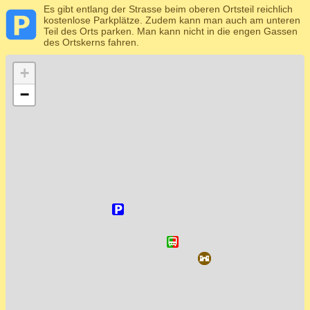
Es gibt entlang der Strasse beim oberen Ortsteil reichlich
kostenlose Parkplätze. Zudem kann man auch am unteren
Teil des Orts parken. Man kann nicht in die engen Gassen
des Ortskerns fahren.
+
−