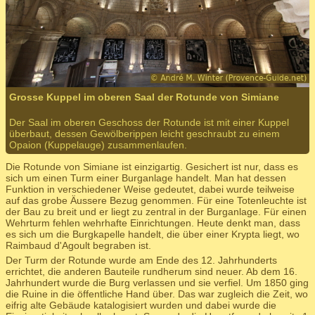
Grosse Kuppel im oberen Saal der Rotunde von Simiane
Der Saal im oberen Geschoss der Rotunde ist mit einer Kuppel
überbaut, dessen Gewölberippen leicht geschraubt zu einem
Opaion (Kuppelauge) zusammenlaufen.
Die Rotunde von Simiane ist einzigartig. Gesichert ist nur, dass es
sich um einen Turm einer Burganlage handelt. Man hat dessen
Funktion in verschiedener Weise gedeutet, dabei wurde teilweise
auf das grobe Äussere Bezug genommen. Für eine Totenleuchte ist
der Bau zu breit und er liegt zu zentral in der Burganlage. Für einen
Wehrturm fehlen wehrhafte Einrichtungen. Heute denkt man, dass
es sich um die Burgkapelle handelt, die über einer Krypta liegt, wo
Raimbaud d'Agoult begraben ist.
Der Turm der Rotunde wurde am Ende des 12. Jahrhunderts
errichtet, die anderen Bauteile rundherum sind neuer. Ab dem 16.
Jahrhundert wurde die Burg verlassen und sie verfiel. Um 1850 ging
die Ruine in die öffentliche Hand über. Das war zugleich die Zeit, wo
eifrig alte Gebäude katalogisiert wurden und dabei wurde die