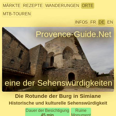
MÄRKTE
REZEPTE
WANDERUNGEN
ORTE
MTB-TOUREN
INFOS
FR
DE
EN
Provence-Guide.Net
eine der Sehenswürdigkeiten
Die Rotunde der Burg in Simiane
Historische und kulturelle Sehenswürdigkeit
Dauer der Besichtigung
Ruine
45 min
Monument