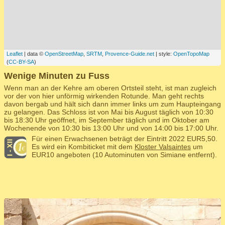
Leaflet
| data ©
OpenStreetMap
,
SRTM
,
Provence-Guide.net
| style:
OpenTopoMap
(
CC-BY-SA
)
Wenige Minuten zu Fuss
Wenn man an der Kehre am oberen Ortsteil steht, ist man zugleich
vor der von hier unförmig wirkenden Rotunde. Man geht rechts
davon bergab und hält sich dann immer links um zum Haupteingang
zu gelangen. Das Schloss ist von Mai bis August täglich von 10:30
bis 18:30 Uhr geöffnet, im September täglich und im Oktober am
Wochenende von 10:30 bis 13:00 Uhr und von 14:00 bis 17:00 Uhr.
Für einen Erwachsenen beträgt der Eintritt 2022 EUR5,50.
Es wird ein Kombiticket mit dem
Kloster Valsaintes
um
EUR10 angeboten (10 Autominuten von Simiane entfernt).