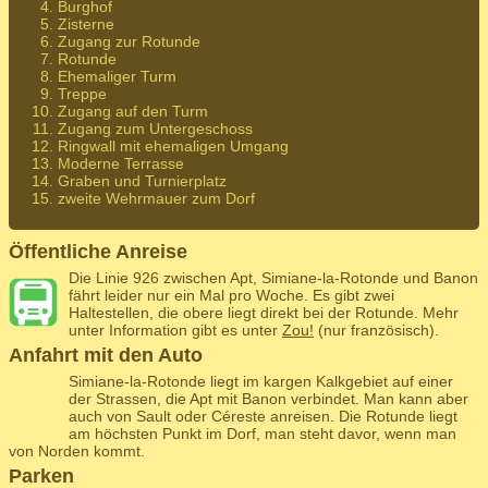
Burghof
Zisterne
Zugang zur Rotunde
Rotunde
Ehemaliger Turm
Treppe
Zugang auf den Turm
Zugang zum Untergeschoss
Ringwall mit ehemaligen Umgang
Moderne Terrasse
Graben und Turnierplatz
zweite Wehrmauer zum Dorf
Öffentliche Anreise
Die Linie 926 zwischen Apt, Simiane-la-Rotonde und Banon
fährt leider nur ein Mal pro Woche. Es gibt zwei
Haltestellen, die obere liegt direkt bei der Rotunde. Mehr
unter Information gibt es unter
Zou!
(nur französisch).
Anfahrt mit den Auto
Simiane-la-Rotonde liegt im kargen Kalkgebiet auf einer
der Strassen, die Apt mit Banon verbindet. Man kann aber
auch von Sault oder Céreste anreisen. Die Rotunde liegt
am höchsten Punkt im Dorf, man steht davor, wenn man
von Norden kommt.
Parken