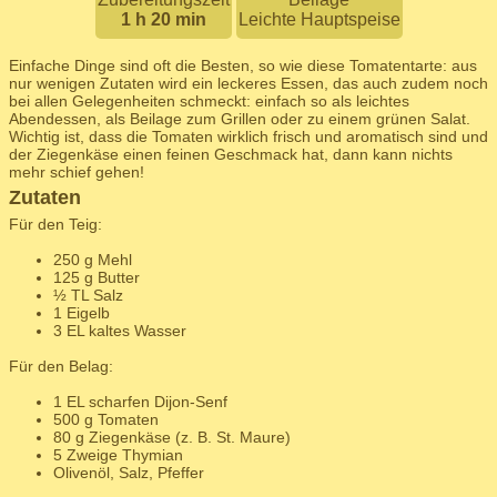
1 h 20 min
Leichte Hauptspeise
Einfache Dinge sind oft die Besten, so wie diese Tomatentarte: aus
nur wenigen Zutaten wird ein leckeres Essen, das auch zudem noch
bei allen Gelegenheiten schmeckt: einfach so als leichtes
Abendessen, als Beilage zum Grillen oder zu einem grünen Salat.
Wichtig ist, dass die Tomaten wirklich frisch und aromatisch sind und
der Ziegenkäse einen feinen Geschmack hat, dann kann nichts
mehr schief gehen!
Zutaten
Für den Teig:
250 g Mehl
125 g Butter
½ TL Salz
1 Eigelb
3 EL kaltes Wasser
Für den Belag:
1 EL scharfen Dijon-Senf
500 g Tomaten
80 g Ziegenkäse (z. B. St. Maure)
5 Zweige Thymian
Olivenöl, Salz, Pfeffer