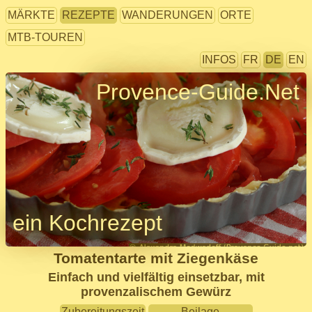
MÄRKTE
REZEPTE
WANDERUNGEN
ORTE
MTB-TOUREN
INFOS
FR
DE
EN
Provence-Guide.Net
ein Kochrezept
Tomatentarte mit Ziegenkäse
Einfach und vielfältig einsetzbar, mit
provenzalischem Gewürz
Zubereitungszeit
Beilage