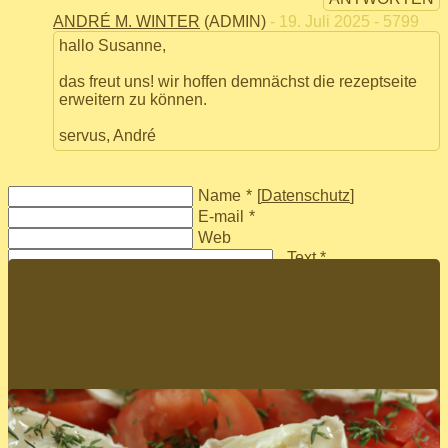
ANDRÉ M. WINTER
(ADMIN)
- 19. Juli 2025 - 5799
hallo Susanne,
das freut uns! wir hoffen demnächst die rezeptseite
erweitern zu können.
servus, André
Name
*
[
Datenschutz
]
E-mail
*
Web
Text *
abschicken