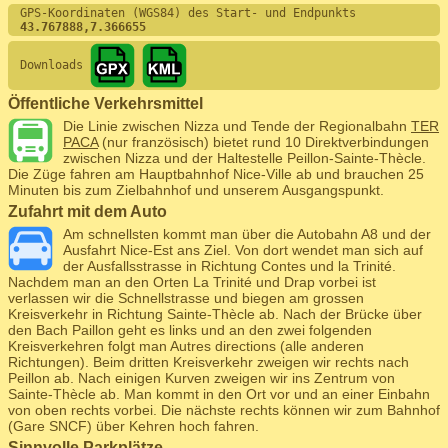
GPS-Koordinaten (WGS84) des Start- und Endpunkts
43.767888,7.366655
Downloads
Öffentliche Verkehrsmittel
Die Linie zwischen Nizza und Tende der Regionalbahn
TER
PACA
(nur französisch) bietet rund 10 Direktverbindungen
zwischen Nizza und der Haltestelle Peillon-Sainte-Thècle.
Die Züge fahren am Hauptbahnhof Nice-Ville ab und brauchen 25
Minuten bis zum Zielbahnhof und unserem Ausgangspunkt.
Zufahrt mit dem Auto
Am schnellsten kommt man über die Autobahn A8 und der
Ausfahrt Nice-Est ans Ziel. Von dort wendet man sich auf
der Ausfallsstrasse in Richtung Contes und la Trinité.
Nachdem man an den Orten La Trinité und Drap vorbei ist
verlassen wir die Schnellstrasse und biegen am grossen
Kreisverkehr in Richtung Sainte-Thècle ab. Nach der Brücke über
den Bach Paillon geht es links und an den zwei folgenden
Kreisverkehren folgt man Autres directions (alle anderen
Richtungen). Beim dritten Kreisverkehr zweigen wir rechts nach
Peillon ab. Nach einigen Kurven zweigen wir ins Zentrum von
Sainte-Thècle ab. Man kommt in den Ort vor und an einer Einbahn
von oben rechts vorbei. Die nächste rechts können wir zum Bahnhof
(Gare SNCF) über Kehren hoch fahren.
Sinnvolle Parkplätze