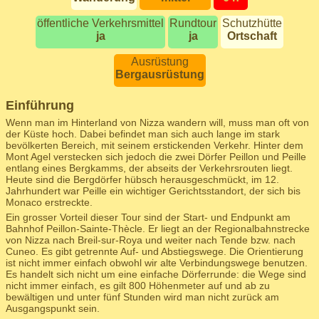
öffentliche Verkehrsmittel
Rundtour
Schutzhütte
ja
ja
Ortschaft
Ausrüstung
Bergausrüstung
Einführung
Wenn man im Hinterland von Nizza wandern will, muss man oft von
der Küste hoch. Dabei befindet man sich auch lange im stark
bevölkerten Bereich, mit seinem erstickenden Verkehr. Hinter dem
Mont Agel verstecken sich jedoch die zwei Dörfer Peillon und Peille
entlang eines Bergkamms, der abseits der Verkehrsrouten liegt.
Heute sind die Bergdörfer hübsch herausgeschmückt, im 12.
Jahrhundert war Peille ein wichtiger Gerichtsstandort, der sich bis
Monaco erstreckte.
Ein grosser Vorteil dieser Tour sind der Start- und Endpunkt am
Bahnhof Peillon-Sainte-Thècle. Er liegt an der Regionalbahnstrecke
von Nizza nach Breil-sur-Roya und weiter nach Tende bzw. nach
Cuneo. Es gibt getrennte Auf- und Abstiegswege. Die Orientierung
ist nicht immer einfach obwohl wir alte Verbindungswege benutzen.
Es handelt sich nicht um eine einfache Dörferrunde: die Wege sind
nicht immer einfach, es gilt 800 Höhenmeter auf und ab zu
bewältigen und unter fünf Stunden wird man nicht zurück am
Ausgangspunkt sein.