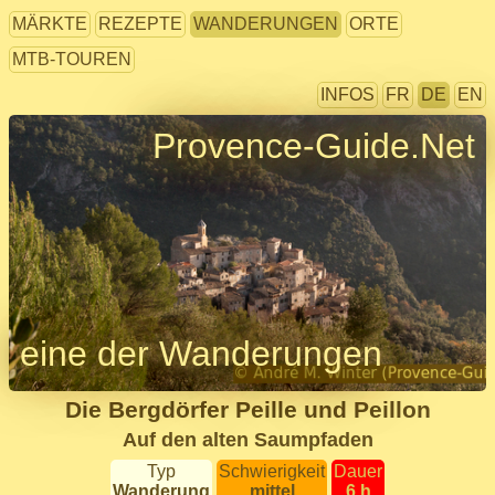
MÄRKTE
REZEPTE
WANDERUNGEN
ORTE
MTB-TOUREN
INFOS
FR
DE
EN
Provence-Guide.Net
eine der Wanderungen
Die Bergdörfer Peille und Peillon
Auf den alten Saumpfaden
Typ
Schwierigkeit
Dauer
Wanderung
mittel
6 h