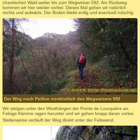
chaotischen Wald weiter bis zum Wegweiser 592. Am Rückweg
kommen wir hier wieder vorbei. Dieses Mal gehen wir natürlich
rechts und aufwärts. Der Boden bleibt erdig und eventuell rutschig.
Der Weg nach Peillon nordöstlich des Wegweisers 592
Wir steigen unter den Westhängen der Pointe de Lourquière an.
Felsige Kämme ragen herunter und wir gehen knapp daran vorbei.
Stellenweise verläuft der Weg direkt unter der Felswand.