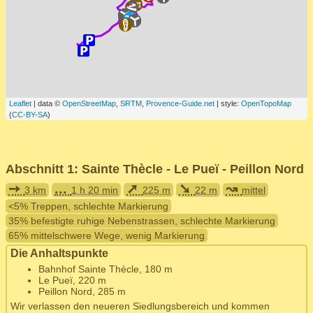
Leaflet
| data ©
OpenStreetMap
,
SRTM
,
Provence-Guide.net
| style:
OpenTopoMap
(
CC-BY-SA
)
Abschnitt 1: Sainte Thècle - Le Pueï - Peillon Nord
➙
...
➚
➘
↝
3 km
1 h 20 min
225 m
22 m
mittel
<5% Treppen, schlechte Markierung
35% befestigte ruhige Nebenstrassen, schlechte Markierung
65% mittelschwere Wege, wenig Markierung
Die Anhaltspunkte
Bahnhof Sainte Thècle, 180 m
Le Pueï, 220 m
Peillon Nord, 285 m
Wir verlassen den neueren Siedlungsbereich und kommen