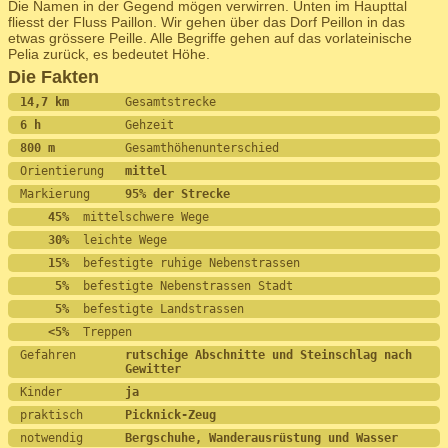
Die Namen in der Gegend mögen verwirren. Unten im Haupttal
fliesst der Fluss Paillon. Wir gehen über das Dorf Peillon in das
etwas grössere Peille. Alle Begriffe gehen auf das vorlateinische
Pelia zurück, es bedeutet Höhe.
Die Fakten
14,7 km        
Gesamtstrecke
6 h            
Gehzeit
800 m          
Gesamthöhenunterschied
Orientierung   
mittel
Markierung     
95% der Strecke
    45%
  mittelschwere Wege
    30%
  leichte Wege
    15%
  befestigte ruhige Nebenstrassen
     5%
  befestigte Nebenstrassen Stadt
     5%
  befestigte Landstrassen
    <5%
  Treppen
Gefahren       
rutschige Abschnitte und Steinschlag nach 
Gewitter
Kinder         
ja
praktisch      
Picknick-Zeug
notwendig      
Bergschuhe, Wanderausrüstung und Wasser