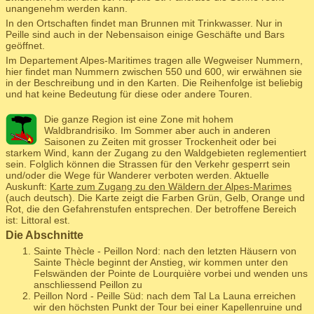
unangenehm werden kann.
In den Ortschaften findet man Brunnen mit Trinkwasser. Nur in
Peille sind auch in der Nebensaison einige Geschäfte und Bars
geöffnet.
Im Departement Alpes-Maritimes tragen alle Wegweiser Nummern,
hier findet man Nummern zwischen 550 und 600, wir erwähnen sie
in der Beschreibung und in den Karten. Die Reihenfolge ist beliebig
und hat keine Bedeutung für diese oder andere Touren.
Die ganze Region ist eine Zone mit hohem
Waldbrandrisiko. Im Sommer aber auch in anderen
Saisonen zu Zeiten mit grosser Trockenheit oder bei
starkem Wind, kann der Zugang zu den Waldgebieten reglementiert
sein. Folglich können die Strassen für den Verkehr gesperrt sein
und/oder die Wege für Wanderer verboten werden. Aktuelle
Auskunft:
Karte zum Zugang zu den Wäldern der Alpes-Marimes
(auch deutsch). Die Karte zeigt die Farben Grün, Gelb, Orange und
Rot, die den Gefahrenstufen entsprechen. Der betroffene Bereich
ist: Littoral est.
Die Abschnitte
Sainte Thècle - Peillon Nord: nach den letzten Häusern von
Sainte Thècle beginnt der Anstieg, wir kommen unter den
Felswänden der Pointe de Lourquière vorbei und wenden uns
anschliessend Peillon zu
Peillon Nord - Peille Süd: nach dem Tal La Launa erreichen
wir den höchsten Punkt der Tour bei einer Kapellenruine und