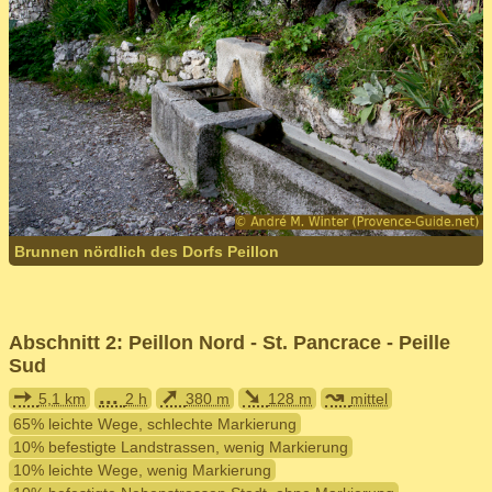
Brunnen nördlich des Dorfs Peillon
Abschnitt 2: Peillon Nord - St. Pancrace - Peille
Sud
➙
...
➚
➘
↝
5,1 km
2 h
380 m
128 m
mittel
65% leichte Wege, schlechte Markierung
10% befestigte Landstrassen, wenig Markierung
10% leichte Wege, wenig Markierung