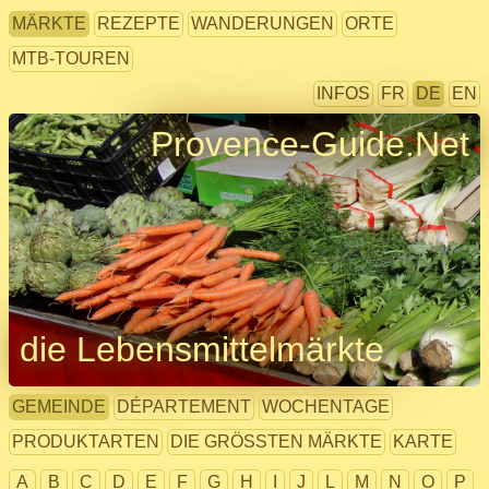
MÄRKTE
REZEPTE
WANDERUNGEN
ORTE
MTB-TOUREN
INFOS
FR
DE
EN
Provence-Guide.Net
die Lebensmittelmärkte
GEMEINDE
DÉPARTEMENT
WOCHENTAGE
PRODUKTARTEN
DIE GRÖSSTEN MÄRKTE
KARTE
A
B
C
D
E
F
G
H
I
J
L
M
N
O
P