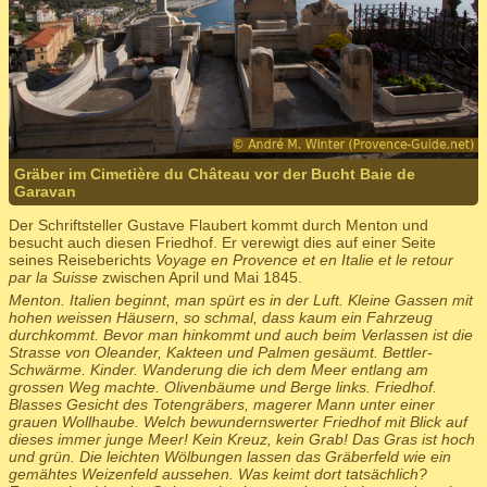
Gräber im Cimetière du Château vor der Bucht Baie de
Garavan
Der Schriftsteller Gustave Flaubert kommt durch Menton und
besucht auch diesen Friedhof. Er verewigt dies auf einer Seite
seines Reiseberichts
Voyage en Provence et en Italie et le retour
par la Suisse
zwischen April und Mai 1845.
Menton. Italien beginnt, man spürt es in der Luft. Kleine Gassen mit
hohen weissen Häusern, so schmal, dass kaum ein Fahrzeug
durchkommt. Bevor man hinkommt und auch beim Verlassen ist die
Strasse von Oleander, Kakteen und Palmen gesäumt. Bettler-
Schwärme. Kinder. Wanderung die ich dem Meer entlang am
grossen Weg machte. Olivenbäume und Berge links. Friedhof.
Blasses Gesicht des Totengräbers, magerer Mann unter einer
grauen Wollhaube. Welch bewundernswerter Friedhof mit Blick auf
dieses immer junge Meer! Kein Kreuz, kein Grab! Das Gras ist hoch
und grün. Die leichten Wölbungen lassen das Gräberfeld wie ein
gemähtes Weizenfeld aussehen. Was keimt dort tatsächlich?