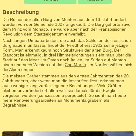
Beschreibung
Die Ruinen der alten Burg von Menton aus dem 13. Jahrhundert
wurden von der Gemeinde 1807 angekauft. Die Burg gehörte zuvor
dem Prinz vom Monaco, sie wurde aber nach der Französischen
Revolution dem Staatseigentum einverleibt.
Nach langen Umbauarbeiten, die auch das Schleifen der restlichen
Burgmauern umfasste, findet der Friedhof erst 1902 seine jetzige
Form. Man erkennt kaum noch Strukturen der alten Burg. Der
Standort ist einmalig, in drei Himmelsrichtungen sieht man über die
Stadt auf das Meer. Im Osten nach Italien, im Süden auf Menton
hinab und nach Westen auf das
Cap Martin
. Im Norden wölben sich
die Alpen empor.
Die meisten Gräber stammen aus den ersten Jahrzehnten des 20.
Jahrhunderts, aber wenn man die Inschriften liest, erkennt man
auch weniger lang zurückliegende Bestattungen. Viele Gräber
bleiben unverändert erhalten weil sie damals für die Ewigkeit
vergeben wurden (concession à perpétuité). So sieht man heute
mehr Renovierungsarbeiten an Monumentalgräbern als
Begräbnisse.