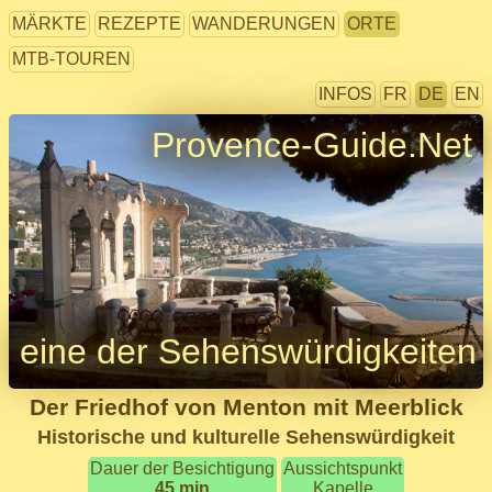
MÄRKTE
REZEPTE
WANDERUNGEN
ORTE
MTB-TOUREN
INFOS
FR
DE
EN
Provence-Guide.Net
eine der Sehenswürdigkeiten
Der Friedhof von Menton mit Meerblick
Historische und kulturelle Sehenswürdigkeit
Dauer der Besichtigung
Aussichtspunkt
45 min
Kapelle