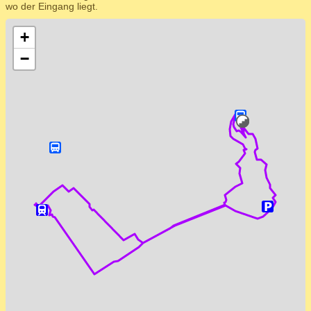
wo der Eingang liegt.
+
−