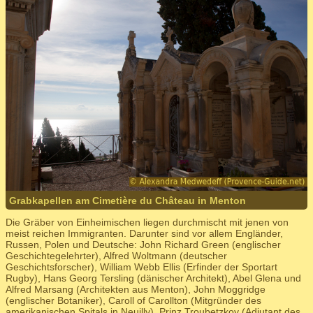
Grabkapellen am Cimetière du Château in Menton
Die Gräber von Einheimischen liegen durchmischt mit jenen von
meist reichen Immigranten. Darunter sind vor allem Engländer,
Russen, Polen und Deutsche: John Richard Green (englischer
Geschichtegelehrter), Alfred Woltmann (deutscher
Geschichtsforscher), William Webb Ellis (Erfinder der Sportart
Rugby), Hans Georg Tersling (dänischer Architekt), Abel Glena und
Alfred Marsang (Architekten aus Menton), John Moggridge
(englischer Botaniker), Caroll of Carollton (Mitgründer des
amerikanischen Spitals in Neuilly), Prinz Troubetzkoy (Adjutant des