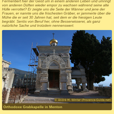
Fermentiert hier der Geist um in einem anderen Leben und umringt
von anderen Düften wieder empor zu wachsen während seine alte
Hülle verrottet? Er zeigte uns die Seite der Männer und jene der
Frauen, er nannte uns die frischesten Gräber, er jammerte über die
Mühe die er seit 30 Jahren hat, seit dem er die hiesigen Leute
begräbt. Seriös von Beruf her, ohne Besserwisserei, als ganz
natürliche Sache und trotzdem nennenswert.
Orthodoxe Grabkapelle in Menton