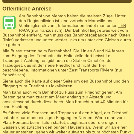
Öffentliche Anreise
Am Bahnhof von Menton halten die meisten Züge. Unter
den Regionallinien ist jene zwischen Marseille und
Ventimiglia relevant, Informationen findet man unter
TER
PACA
(nur französisch). Der Bahnhof liegt etwas weit vom
Busbahnhof entfernt, man muss das Bahnhofsgebäude nach Osten
(links) verlassen und unten wieder links um unter den Gleisen durch
zu gehen.
Alle Busse starten beim Busbahnhof. Die Linien 8 und N4 fahren
zum Eingang des Friedhofs, die Haltestelle dort heisst Le
Trabuquet. Achtung, es gibt auch die Station Cimetière du
Trabuquet, das ist der neue Friedhof und nicht der hier
beschriebene. Informationen unter
Zest Transports Riviera
(nur
französisch).
Siehe auch die Karte auf dieser Seite um den Busbahnhof und den
Eingang zum Friedhof zu lokalisieren.
Man kann auch vom Bahnhof zu Fuss zum Friedhof gehen. Am
Besten geht man zuerst am Meer entlang zur Altstadt und
anschliessend durch diese hoch. Man braucht rund 40 Minuten für
eine Richtung.
Es führen viele Strassen und Treppen auf den Hügel, der Friedhof
hat aber nur eínen einzigen Eingang im Norden. Wenn man vom
Platz Fontana beim Hafen startet, steigt man über die engen
Gassen und zwischen den bunten Häusern an. Wenn wir an einer
Mauer anstehen, gehen wir weiter aufwärts bis zum höchsten Punkt