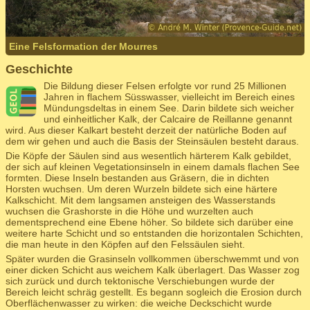
Eine Felsformation der Mourres
Geschichte
Die Bildung dieser Felsen erfolgte vor rund 25 Millionen
Jahren in flachem Süsswasser, vielleicht im Bereich eines
Mündungsdeltas in einem See. Darin bildete sich weicher
und einheitlicher Kalk, der Calcaire de Reillanne genannt
wird. Aus dieser Kalkart besteht derzeit der natürliche Boden auf
dem wir gehen und auch die Basis der Steinsäulen besteht daraus.
Die Köpfe der Säulen sind aus wesentlich härterem Kalk gebildet,
der sich auf kleinen Vegetationsinseln in einem damals flachen See
formten. Diese Inseln bestanden aus Gräsern, die in dichten
Horsten wuchsen. Um deren Wurzeln bildete sich eine härtere
Kalkschicht. Mit dem langsamen ansteigen des Wasserstands
wuchsen die Grashorste in die Höhe und wurzelten auch
dementsprechend eine Ebene höher. So bildete sich darüber eine
weitere harte Schicht und so entstanden die horizontalen Schichten,
die man heute in den Köpfen auf den Felssäulen sieht.
Später wurden die Grasinseln vollkommen überschwemmt und von
einer dicken Schicht aus weichem Kalk überlagert. Das Wasser zog
sich zurück und durch tektonische Verschiebungen wurde der
Bereich leicht schräg gestellt. Es begann sogleich die Erosion durch
Oberflächenwasser zu wirken: die weiche Deckschicht wurde