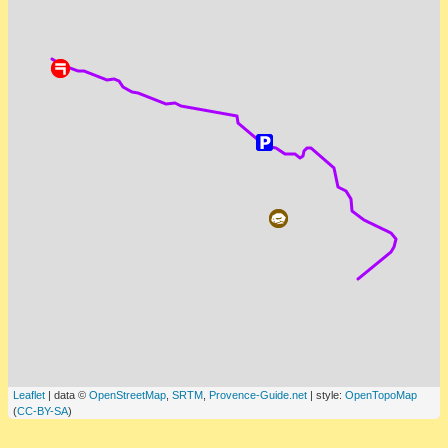
Leaflet
| data ©
OpenStreetMap
,
SRTM
,
Provence-Guide.net
| style:
OpenTopoMap
(
CC-BY-SA
)