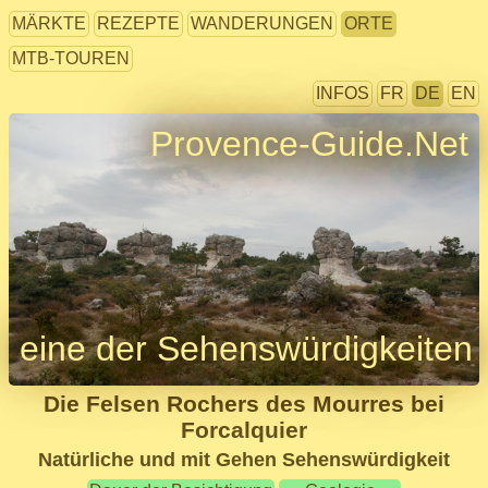
MÄRKTE
REZEPTE
WANDERUNGEN
ORTE
MTB-TOUREN
INFOS
FR
DE
EN
Provence-Guide.Net
eine der Sehenswürdigkeiten
Die Felsen Rochers des Mourres bei
Forcalquier
Natürliche und mit Gehen Sehenswürdigkeit