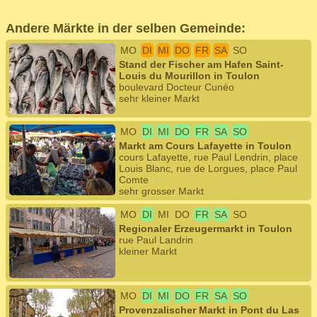
Andere Märkte in der selben Gemeinde:
MO
DI
MI
DO
FR
SA
SO
Stand der Fischer am Hafen Saint-
Louis du Mourillon in Toulon
boulevard Docteur Cunéo
sehr kleiner Markt
MO
DI
MI
DO
FR
SA
SO
Markt am Cours Lafayette in Toulon
cours Lafayette, rue Paul Lendrin, place
Louis Blanc, rue de Lorgues, place Paul
Comte
sehr grosser Markt
MO
DI
MI
DO
FR
SA
SO
Regionaler Erzeugermarkt in Toulon
rue Paul Landrin
kleiner Markt
MO
DI
MI
DO
FR
SA
SO
Provenzalischer Markt in Pont du Las