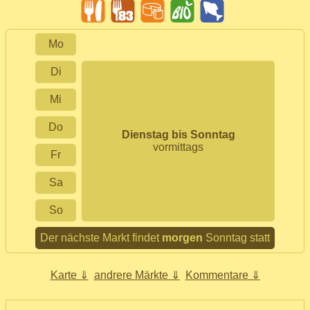
Mo
Di
Mi
Do
Dienstag bis Sonntag
vormittags
Fr
Sa
So
Der nächste Markt findet
morgen
Sonntag statt
Karte ⇓
andrere Märkte ⇓
Kommentare ⇓