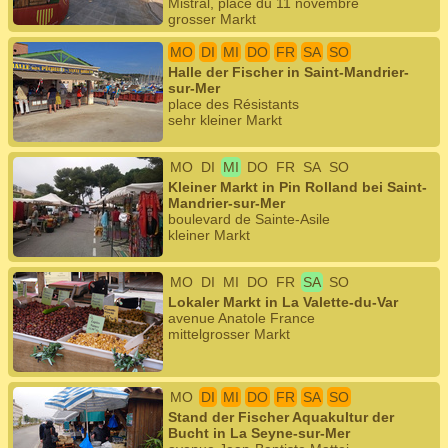
Mistral, place du 11 novembre
grosser Markt
MO
DI
MI
DO
FR
SA
SO
Halle der Fischer in Saint-Mandrier-
sur-Mer
place des Résistants
sehr kleiner Markt
MO
DI
MI
DO
FR
SA
SO
Kleiner Markt in Pin Rolland bei Saint-
Mandrier-sur-Mer
boulevard de Sainte-Asile
kleiner Markt
MO
DI
MI
DO
FR
SA
SO
Lokaler Markt in La Valette-du-Var
avenue Anatole France
mittelgrosser Markt
MO
DI
MI
DO
FR
SA
SO
Stand der Fischer Aquakultur der
Bucht in La Seyne-sur-Mer