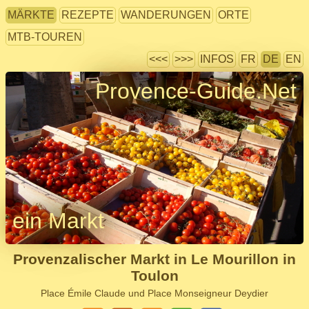
MÄRKTE
REZEPTE
WANDERUNGEN
ORTE
MTB-TOUREN
<<<
>>>
INFOS
FR
DE
EN
Provence-Guide.Net
ein Markt
Provenzalischer Markt in Le Mourillon in
Toulon
Place Émile Claude und Place Monseigneur Deydier