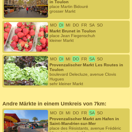
in Toulon
place Martin Bidouré
grosser Markt
MO
DI
MI
DO
FR
SA
SO
Markt Brunet in Toulon
place Jean Fiegenschuh
kleiner Markt
MO
DI
MI
DO
FR
SA
SO
Provenzalischer Markt Les Routes in
Toulon
boulevard Delecluze, avenue Clovis
Hugues
sehr kleiner Markt
Andre Märkte in einem Umkreis von 7km:
MO
DI
MI
DO
FR
SA
SO
Provenzalischer Markt am Hafen in
Saint-Mandrier-sur-Mer
place des Résistants, avenue Frédéric