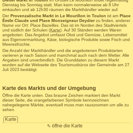
Dieser Markt in Toulon
im Ortsteil Le Mourillon findet regelmässig
Dienstag bis Sonntag statt. Man kann normalerweise ab 8 Uhr
einkaufen und ab 12h30 räumen die Markthändler wieder auf.
Der
Provenzalische Markt in Le Mourillon in Toulon
ist am
Place
Émile Claude und Place Monseigneur Deydier
zu finden, anderer
Name vor Ort: Place Bazeilles. Das ist im Norden des Stadtviertels
und südlich der Schulen (
Karte
). Auf 30 Ständen werden Waren
angeboten. Das Angebot umfasst Obst und Gemüse, Lebensmittel
aus Eigenvermarktung, Käse, biologische Produkte sowie Fisch und
Meeresfrüchte.
Die Anzahl der Markthändler und die angebotenen Produktarten
variieren je nach Saison und manchmal auch nach dem Wetter. Alle
Angaben sind unverbindlich. Die Grunddaten zu diesem Markt
wurden auf die Webseite des Tourismusbüros der Gemeinde am 27.
Juli 2023 bestätigt.
Karte des Markts und der Umgebung
Öffne die Karte unten. Das braune Zeichen markiert den Markt
dieser Seite, die orangefarbenen Symbole kennzeichnen
nahegelegene Märkte, eventuell muss man rauszoomen um alle zu
sehen.
Karte
⇖ öffne die Karte