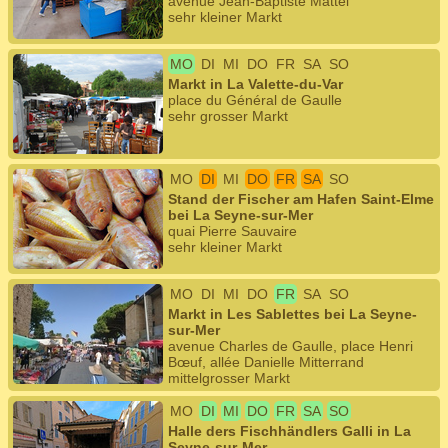
avenue Jean-Baptiste Mattei
sehr kleiner Markt
MO
DI
MI
DO
FR
SA
SO
Markt in La Valette-du-Var
place du Général de Gaulle
sehr grosser Markt
MO
DI
MI
DO
FR
SA
SO
Stand der Fischer am Hafen Saint-Elme
bei La Seyne-sur-Mer
quai Pierre Sauvaire
sehr kleiner Markt
MO
DI
MI
DO
FR
SA
SO
Markt in Les Sablettes bei La Seyne-
sur-Mer
avenue Charles de Gaulle, place Henri
Bœuf, allée Danielle Mitterrand
mittelgrosser Markt
MO
DI
MI
DO
FR
SA
SO
Halle ders Fischhändlers Galli in La
Seyne-sur-Mer