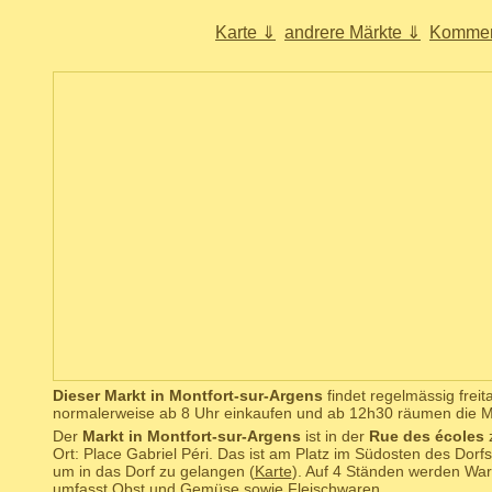
Karte ⇓
andrere Märkte ⇓
Kommen
Dieser Markt in Montfort-sur-Argens
findet regelmässig freit
normalerweise ab 8 Uhr einkaufen und ab 12h30 räumen die Ma
Der
Markt in Montfort-sur-Argens
ist in der
Rue des écoles
z
Ort: Place Gabriel Péri. Das ist am Platz im Südosten des Dor
um in das Dorf zu gelangen (
Karte
). Auf 4 Ständen werden Wa
umfasst Obst und Gemüse sowie Fleischwaren.