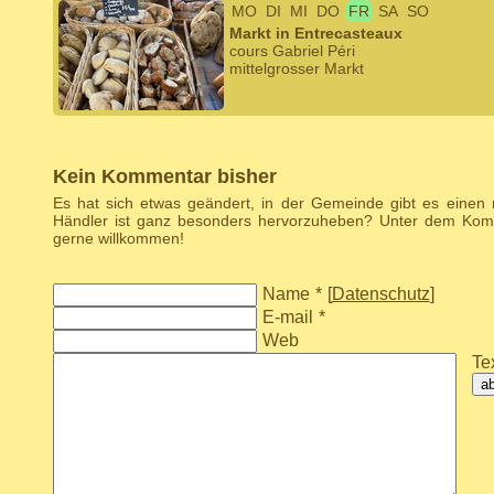
MO
DI
MI
DO
FR
SA
SO
Markt in Entrecasteaux
cours Gabriel Péri
mittelgrosser Markt
Kein Kommentar bisher
Es hat sich etwas geändert, in der Gemeinde gibt es einen
Händler ist ganz besonders hervorzuheben? Unter dem Komm
gerne willkommen!
Name
*
[
Datenschutz
]
E-mail
*
Web
Tex
a