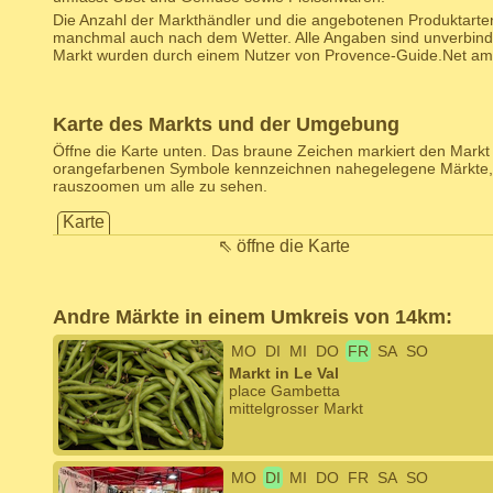
Die Anzahl der Markthändler und die angebotenen Produktarten
manchmal auch nach dem Wetter. Alle Angaben sind unverbind
Markt wurden durch einem Nutzer von Provence-Guide.Net am 1
Karte des Markts und der Umgebung
Öffne die Karte unten. Das braune Zeichen markiert den Markt d
orangefarbenen Symbole kennzeichnen nahegelegene Märkte,
rauszoomen um alle zu sehen.
Karte
⇖ öffne die Karte
Andre Märkte in einem Umkreis von 14km:
MO
DI
MI
DO
FR
SA
SO
Markt in Le Val
place Gambetta
mittelgrosser Markt
MO
DI
MI
DO
FR
SA
SO