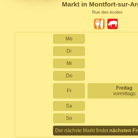
Markt in Montfort-sur-A
Rue des écoles
Mo
Di
Mi
Do
Freitag
Fr
vormittags
Sa
So
Der nächste Markt findet
nächsten Fr