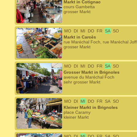
Markt in Cotignac
cours Gambetta
grosser Markt
MO
DI
MI
DO
FR
SA
SO
Markt in Carcès
rue Maréchal Foch, rue Maréchal Joff
grosser Markt
MO
DI
MI
DO
FR
SA
SO
Grosser Markt in Brignoles
avenue du Maréchal Foch
sehr grosser Markt
MO
DI
MI
DO
FR
SA
SO
Kleiner Markt in Brignoles
place Caramy
kleiner Markt
MO
DI
MI
DO
FR
SA
SO