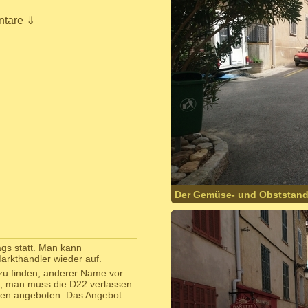
tare ⇓
Der Gemüse- und Obststand 
ags statt. Man kann
rkthändler wieder auf.
u finden, anderer Name vor
fs, man muss die D22 verlassen
ren angeboten. Das Angebot