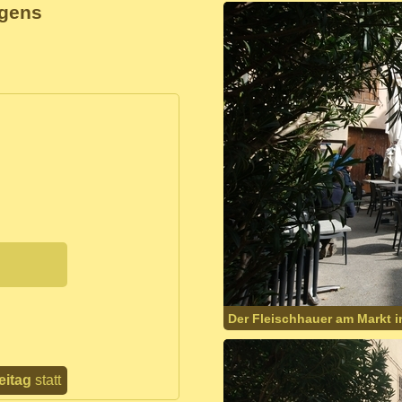
rgens
Der Fleischhauer am Markt i
eitag
statt